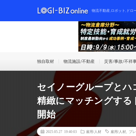
物流不動産,ロボット,ドロ
独自取材
物流施設/不動産
災害/事故/不祥
セイノーグループとハ
精緻にマッチングする
開始
2025.05.27 19:40:03
雇用/人材
雇用/人材
,
プレ