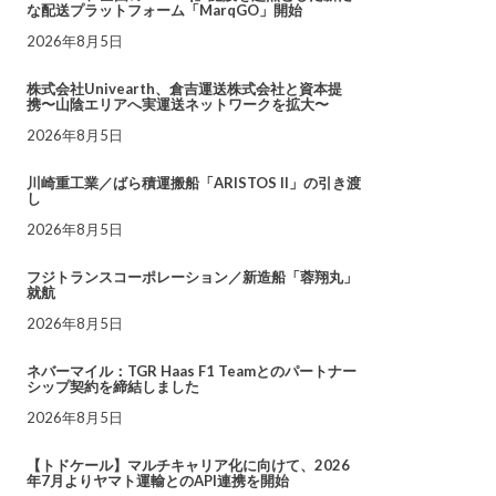
な配送プラットフォーム「MarqGO」開始
2026年8月5日
株式会社Univearth、倉吉運送株式会社と資本提
携〜山陰エリアへ実運送ネットワークを拡大〜
2026年8月5日
川崎重工業／ばら積運搬船「ARISTOS II」の引き渡
し
2026年8月5日
フジトランスコーポレーション／新造船「蓉翔丸」
就航
2026年8月5日
ネバーマイル：TGR Haas F1 Teamとのパートナー
シップ契約を締結しました
2026年8月5日
【トドケール】マルチキャリア化に向けて、2026
年7月よりヤマト運輸とのAPI連携を開始