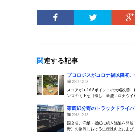
関連する記事
プロロジスがコロナ禍以降初、
2022.12.23
スコアが＋16.8ポイントの大幅改善
ンスの向上を目指し、新型コロナウイル
家庭紙分野のトラックドライバ
2018.12.13
国交省、洋紙・板紙に続き議論を開始
野）の物流における生産性向上およびト