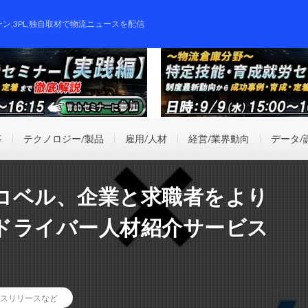
ーン,3PL,独自取材で物流ニュースを配信
事
テクノロジー/製品
雇用/人材
経営/業界動向
データ/
コベル、企業と求職者をより
ドライバー人材紹介サービス
スリリースなど