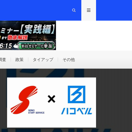
調査
政策
タイアップ
その他