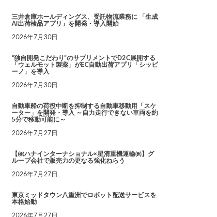
三井倉庫ホールディングス、受託物流業務に 「生成
AI出荷検品アプリ」を開発・導入開始
2026年7月30日
“独自開発こだわり”のサプリメントでD2C展開する
「ウェルモット製薬」がEC自動出荷アプリ「シッピ
ーノ」を導入
2026年7月30日
自動車船の荷役中断を抑制する自動車移動用「スケ
ーター」を開発・導入 ～自力走行できない車両を約
5分で移動可能に～
2026年7月27日
【㈱ハナインターナショナル×星清重機運輸㈱】グ
ループ会社で販売力の更なる強化ねらう
2026年7月27日
東京ミッドタウン八重洲でロボット配送サービスを
本格始動
2026年7月27日