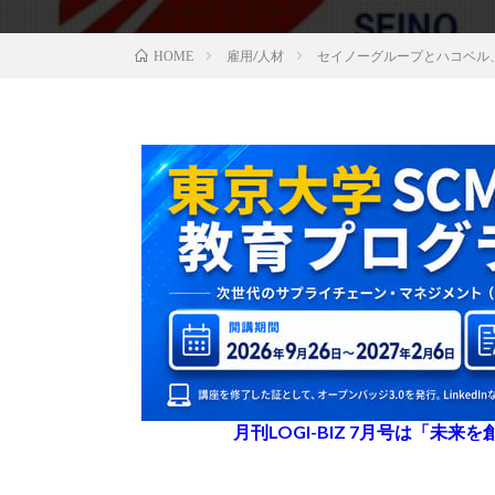
雇用/人材
セイノーグループとハコベル
HOME
月刊LOGI-BIZ 7月号は「未