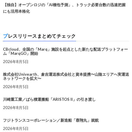
【独自】オープンロジの「AI梱包予測」、トラック必要台数の迅速把握
にも活用本格化
プレスリリースまとめてチェック
CBcloud、全国の「Marq」施設を起点とした新たな配送プラットフォー
ム「MarqGO」開始
2026年8月5日
株式会社Univearth、倉吉運送株式会社と資本提携〜山陰エリアへ実運送
ネットワークを拡大〜
2026年8月5日
川崎重工業／ばら積運搬船「ARISTOS II」の引き渡し
2026年8月5日
フジトランスコーポレーション／新造船「蓉翔丸」就航
2026年8月5日