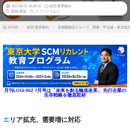
2025.06.05 06:00:59
経営/業界動向
動向/展望
,
プレスリリースなど
経営/業界動向
首都圏物流グループ、関東・甲信越・東北地
HOME
月刊LOGI-BIZ 7月号は「未来を創る輸送改革」 先行企業の
生存戦略を徹底取材
エリア拡充、需要増に対応