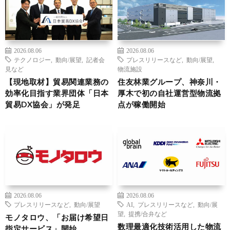
2026.08.06
2026.08.06
テクノロジー
,
動向/展望
,
記者会
プレスリリースなど
,
動向/展望
,
見など
物流施設
【現地取材】貿易関連業務の
住友林業グループ、神奈川・
効率化目指す業界団体「日本
厚木で初の自社運営型物流拠
貿易DX協会」が発足
点が稼働開始
2026.08.06
2026.08.06
プレスリリースなど
,
動向/展望
AI
,
プレスリリースなど
,
動向/展
望
,
提携/合弁など
モノタロウ、「お届け希望日
数理最適化技術活用した物流
指定サービス」開始