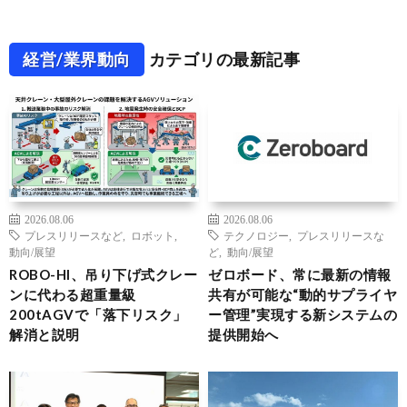
経営/業界動向
カテゴリの最新記事
2026.08.06
2026.08.06
プレスリリースなど
,
ロボット
,
テクノロジー
,
プレスリリースな
動向/展望
ど
,
動向/展望
ROBO-HI、吊り下げ式クレー
ゼロボード、常に最新の情報
ンに代わる超重量級
共有が可能な“動的サプライヤ
200tAGVで「落下リスク」
ー管理”実現する新システムの
解消と説明
提供開始へ