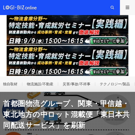
独自取材
物流施設/不動産
災害/事故/不祥事
テクノロジー/製品
首都圏物流グループ、関東・甲信越・
東北地方の中ロット混載便「東日本共
同配送サービス」を刷新