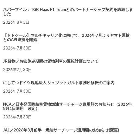
ネバーマイル：TGR Haas F1 Teamとのパートナーシップ契約を締結しま
した
2026年8月5日
【トドケール】マルチキャリア化に向けて、2026年7月よりヤマト運輸
とのAPI連携を開始
2026年7月30日
JR貨物／お盆休み期間の貨物列車の運転計画について
2026年7月30日
にしてつドイツ現地法人 シュツットガルト事務所移転のご案内
2026年7月30日
NCA／日本発国際航空貨物燃油サーチャージ適用額のお知らせ（2026年
8月1日適用 改定）
2026年7月30日
JAL／2026年8月前半 燃油サーチャージ適用額のお知らせ(変更)