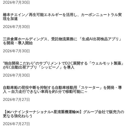
2026年7月30日
椿本チエイン／再生可能エネルギーを活用し、カーボンニュートラル実
現を加速
2026年7月30日
三井倉庫ホールディングス、受託物流業務に 「生成AI出荷検品アプリ」
を開発・導入開始
2026年7月30日
“独自開発こだわり”のサプリメントでD2C展開する「ウェルモット製薬」
がEC自動出荷アプリ「シッピーノ」を導入
2026年7月30日
自動車船の荷役中断を抑制する自動車移動用「スケーター」を開発・導
入 ～自力走行できない車両を約5分で移動可能に～
2026年7月27日
【㈱ハナインターナショナル×星清重機運輸㈱】グループ会社で販売力の
更なる強化ねらう
2026年7月27日