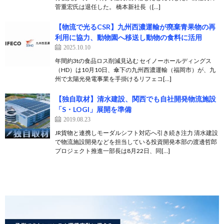
菅重宏氏は退任した。 橋本新社長（[…]
【物流で光るCSR】九州西濃運輸が廃棄青果物の再
利用に協力、動物園へ移送し動物の食料に活用
2025.10.10
年間約3tの食品ロス削減見込む セイノーホールディングス
（HD）は10月10日、傘下の九州西濃運輸（福岡市）が、九
州で太陽光発電事業を手掛けるリフェコ[…]
【独自取材】清水建設、関西でも自社開発物流施設
「S・LOGI」展開を準備
2019.08.23
JR貨物と連携しモーダルシフト対応へ引き続き注力 清水建設
で物流施設開発などを担当している投資開発本部の渡邊哲郎
プロジェクト推進一部長は8月22日、同[…]