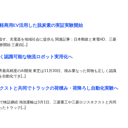
軽商用EV活用した脱炭素の実証実験開始
指す、充電器を地域社会に提供も 関連記事：日本郵政と東電HD、三菱
開始 三菱自[…]
く認識可能な物流ロボット実用化へ
最高精度のAI開発 東芝は11月30日、積み重なった荷物も正しく認識
自動化でき[…]
クストと共同でトラックの荷積み・荷降ろし自動化実験へ
で検証継続 鴻池運輸は3月1日、三菱重工や三菱ロジスネクストと共同
たトラック[…]