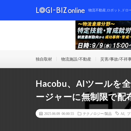
物流不動産,ロボット,ドロ
独自取材
物流施設/不動産
災害/事故/不祥
Hacobu、AIツー
ージャーに無制限で配
2025.06.09 06:00:55
テクノロジー/製品
AI
,
プ