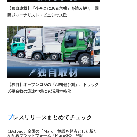
【独自連載】「今そこにある危機」を読み解く 国
際ジャーナリスト・ビニシウス氏
【独自】オープンロジの「AI梱包予測」、トラック
必要台数の迅速把握にも活用本格化
プレスリリースまとめてチェック
CBcloud、全国の「Marq」施設を起点とした新た
な配送プラットフォーム「MarqGO」開始