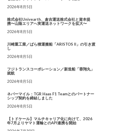
2026年8月5日
株式会社Univearth、倉吉運送株式会社と資本提
携〜山陰エリアへ実運送ネットワークを拡大〜
2026年8月5日
川崎重工業／ばら積運搬船「ARISTOS II」の引き渡
し
2026年8月5日
フジトランスコーポレーション／新造船「蓉翔丸」
就航
2026年8月5日
ネバーマイル：TGR Haas F1 Teamとのパートナー
シップ契約を締結しました
2026年8月5日
【トドケール】マルチキャリア化に向けて、2026
年7月よりヤマト運輸とのAPI連携を開始
2026年7月30日