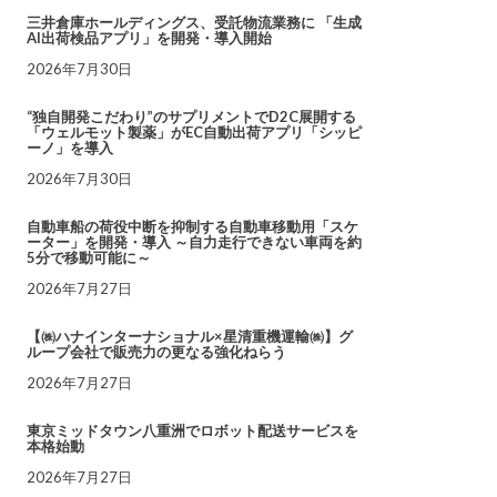
三井倉庫ホールディングス、受託物流業務に 「生成
AI出荷検品アプリ」を開発・導入開始
2026年7月30日
“独自開発こだわり”のサプリメントでD2C展開する
「ウェルモット製薬」がEC自動出荷アプリ「シッピ
ーノ」を導入
2026年7月30日
自動車船の荷役中断を抑制する自動車移動用「スケ
ーター」を開発・導入 ～自力走行できない車両を約
5分で移動可能に～
2026年7月27日
【㈱ハナインターナショナル×星清重機運輸㈱】グ
ループ会社で販売力の更なる強化ねらう
2026年7月27日
東京ミッドタウン八重洲でロボット配送サービスを
本格始動
2026年7月27日