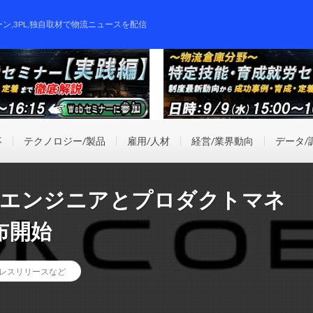
ーン,3PL,独自取材で物流ニュースを配信
事
テクノロジー/製品
雇用/人材
経営/業界動向
データ/
ルを全エンジニアとプロダクトマネ
布開始
レスリリースなど