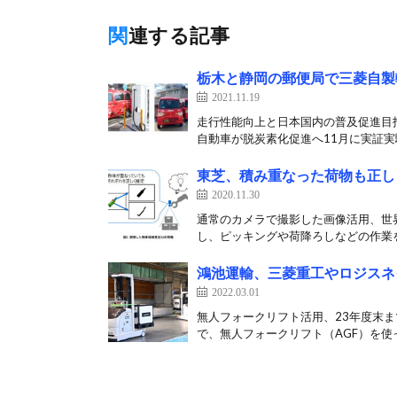
関連する記事
栃木と静岡の郵便局で三菱自製
2021.11.19
走行性能向上と日本国内の普及促進目
自動車が脱炭素化促進へ11月に実証実験
東芝、積み重なった荷物も正し
2020.11.30
通常のカメラで撮影した画像活用、世界
し、ピッキングや荷降ろしなどの作業を
鴻池運輸、三菱重工やロジスネ
2022.03.01
無人フォークリフト活用、23年度末ま
で、無人フォークリフト（AGF）を使っ