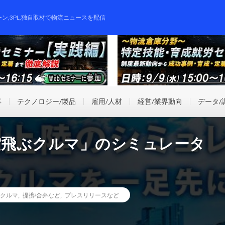
ーン,3PL,独自取材で物流ニュースを配信
事
テクノロジー/製品
雇用/人材
経営/業界動向
データ/
空飛ぶクルマ」のシミュレータ
クルマ
,
提携/合弁など
,
プレスリリースなど