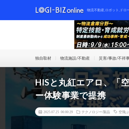
物流不動産,ロボット,ドロ
独自取材
物流施設/不動産
災害/事故/不祥
HISと丸紅エアロ、「
ー体験事業で提携
2025.07.25 06:00:29
テクノロジー/製品
空飛ぶ