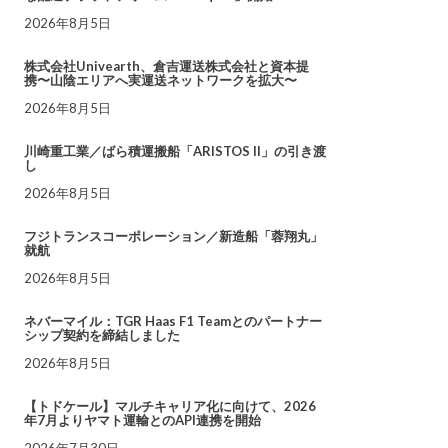
2026年8月5日
株式会社Univearth、倉吉運送株式会社と資本提
携〜山陰エリアへ実運送ネットワークを拡大〜
2026年8月5日
川崎重工業／ばら積運搬船「ARISTOS II」の引き渡
し
2026年8月5日
フジトランスコーポレーション／新造船「蓉翔丸」
就航
2026年8月5日
ネバーマイル：TGR Haas F1 Teamとのパートナー
シップ契約を締結しました
2026年8月5日
【トドケール】マルチキャリア化に向けて、2026
年7月よりヤマト運輸とのAPI連携を開始
2026年7月30日