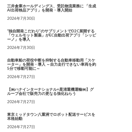
三井倉庫ホールディングス、受託物流業務に 「生成
AI出荷検品アプリ」を開発・導入開始
2026年7月30日
“独自開発こだわり”のサプリメントでD2C展開する
「ウェルモット製薬」がEC自動出荷アプリ「シッピ
ーノ」を導入
2026年7月30日
自動車船の荷役中断を抑制する自動車移動用「スケ
ーター」を開発・導入 ～自力走行できない車両を約
5分で移動可能に～
2026年7月27日
【㈱ハナインターナショナル×星清重機運輸㈱】グ
ループ会社で販売力の更なる強化ねらう
2026年7月27日
東京ミッドタウン八重洲でロボット配送サービスを
本格始動
2026年7月27日