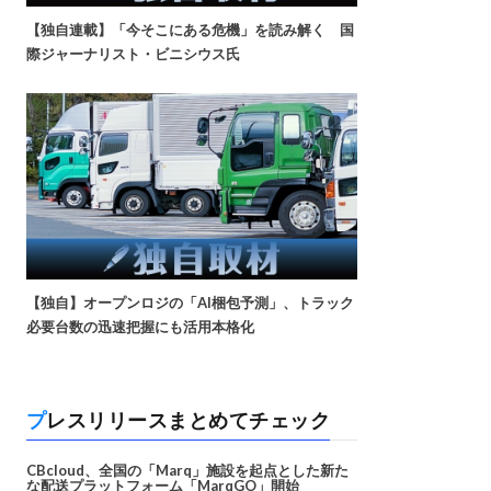
【独自連載】「今そこにある危機」を読み解く 国
際ジャーナリスト・ビニシウス氏
【独自】オープンロジの「AI梱包予測」、トラック
必要台数の迅速把握にも活用本格化
プレスリリースまとめてチェック
CBcloud、全国の「Marq」施設を起点とした新た
な配送プラットフォーム「MarqGO」開始