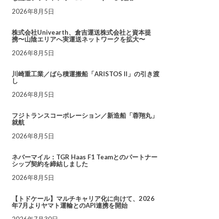
2026年8月5日
株式会社Univearth、倉吉運送株式会社と資本提
携〜山陰エリアへ実運送ネットワークを拡大〜
2026年8月5日
川崎重工業／ばら積運搬船「ARISTOS II」の引き渡
し
2026年8月5日
フジトランスコーポレーション／新造船「蓉翔丸」
就航
2026年8月5日
ネバーマイル：TGR Haas F1 Teamとのパートナー
シップ契約を締結しました
2026年8月5日
【トドケール】マルチキャリア化に向けて、2026
年7月よりヤマト運輸とのAPI連携を開始
2026年7月30日