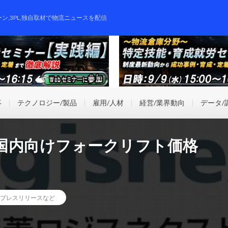
ーン,3PL,独自取材で物流ニュースを配信
事
テクノロジー/製品
雇用/人材
経営/業界動向
データ/
国内向けフォークリフト価格
プレスリリースなど