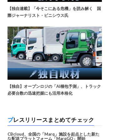
【独自連載】「今そこにある危機」を読み解く 国
際ジャーナリスト・ビニシウス氏
【独自】オープンロジの「AI梱包予測」、トラック
必要台数の迅速把握にも活用本格化
プレスリリースまとめてチェック
CBcloud、全国の「Marq」施設を起点とした新た
な配送プラットフォーム「MarqGO」開始