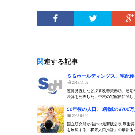
関連する記事
ＳＧホールディングス、宅配便
2018.11.02
運賃見直しなど採算改善策奏功、通期予
決算を発表した。中核の宅配便に関し、
50年後の人口、3割減の8700
2023.04.26
国立研究所が推計の最新版公表 厚生労
を展望する「将来人口推計」の最新版を公