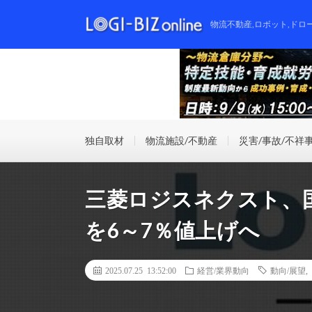
物流不動産,ロボット,ドロ
独自取材
物流施設/不動産
災害/事故/不祥
三菱ロジスネクスト、
を6～7％値上げへ
2025.07.25 13:52:00
経営/業界動向
動向/展望
,