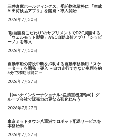
三井倉庫ホールディングス、受託物流業務に 「生成
AI出荷検品アプリ」を開発・導入開始
2026年7月30日
“独自開発こだわり”のサプリメントでD2C展開する
「ウェルモット製薬」がEC自動出荷アプリ「シッピ
ーノ」を導入
2026年7月30日
自動車船の荷役中断を抑制する自動車移動用「スケ
ーター」を開発・導入 ～自力走行できない車両を約
5分で移動可能に～
2026年7月27日
【㈱ハナインターナショナル×星清重機運輸㈱】グ
ループ会社で販売力の更なる強化ねらう
2026年7月27日
東京ミッドタウン八重洲でロボット配送サービスを
本格始動
2026年7月27日