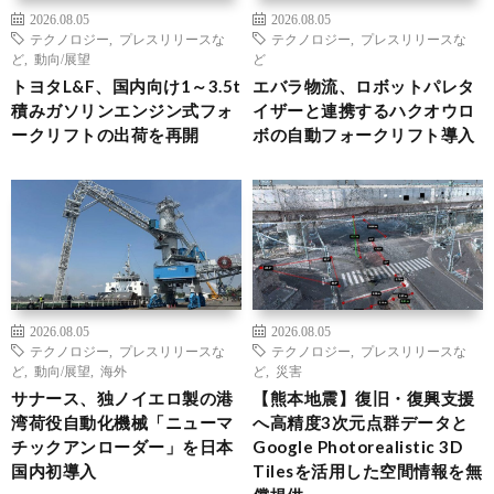
2026.08.05
2026.08.05
テクノロジー
,
プレスリリースな
テクノロジー
,
プレスリリースな
ど
,
動向/展望
ど
トヨタL&F、国内向け1～3.5t
エバラ物流、ロボットパレタ
積みガソリンエンジン式フォ
イザーと連携するハクオウロ
ークリフトの出荷を再開
ボの自動フォークリフト導入
2026.08.05
2026.08.05
テクノロジー
,
プレスリリースな
テクノロジー
,
プレスリリースな
ど
,
動向/展望
,
海外
ど
,
災害
サナース、独ノイエロ製の港
【熊本地震】復旧・復興支援
湾荷役自動化機械「ニューマ
へ高精度3次元点群データと
チックアンローダー」を日本
Google Photorealistic 3D
国内初導入
Tilesを活用した空間情報を無