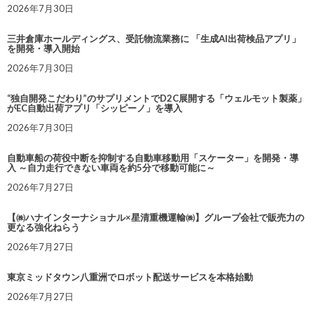
2026年7月30日
三井倉庫ホールディングス、受託物流業務に 「生成AI出荷検品アプリ」
を開発・導入開始
2026年7月30日
“独自開発こだわり”のサプリメントでD2C展開する「ウェルモット製薬」
がEC自動出荷アプリ「シッピーノ」を導入
2026年7月30日
自動車船の荷役中断を抑制する自動車移動用「スケーター」を開発・導
入 ～自力走行できない車両を約5分で移動可能に～
2026年7月27日
【㈱ハナインターナショナル×星清重機運輸㈱】グループ会社で販売力の
更なる強化ねらう
2026年7月27日
東京ミッドタウン八重洲でロボット配送サービスを本格始動
2026年7月27日