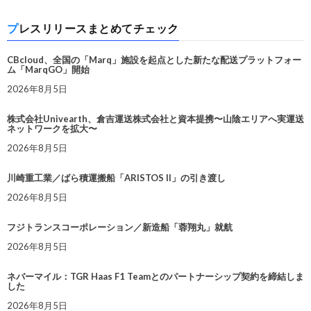
プレスリリースまとめてチェック
CBcloud、全国の「Marq」施設を起点とした新たな配送プラットフォー
ム「MarqGO」開始
2026年8月5日
株式会社Univearth、倉吉運送株式会社と資本提携〜山陰エリアへ実運送
ネットワークを拡大〜
2026年8月5日
川崎重工業／ばら積運搬船「ARISTOS II」の引き渡し
2026年8月5日
フジトランスコーポレーション／新造船「蓉翔丸」就航
2026年8月5日
ネバーマイル：TGR Haas F1 Teamとのパートナーシップ契約を締結しま
した
2026年8月5日