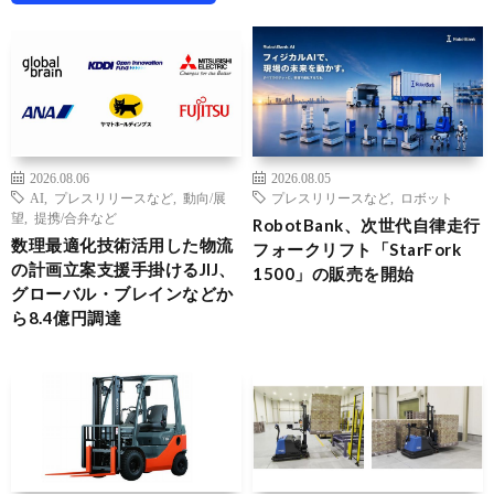
2026.08.06
2026.08.05
AI
,
プレスリリースなど
,
動向/展
プレスリリースなど
,
ロボット
望
,
提携/合弁など
RobotBank、次世代自律走行
数理最適化技術活用した物流
フォークリフト「StarFork
の計画立案支援手掛けるJIJ、
1500」の販売を開始
グローバル・ブレインなどか
ら8.4億円調達