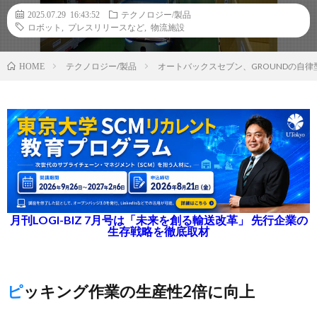
2025.07.29 16:43:52
テクノロジー/製品
ロボット
,
プレスリリースなど
,
物流施設
テクノロジー/製品
オートバックスセブン、GROUNDの自
HOME
月刊LOGI-BIZ 7月号は「未来を創る輸送改革」 先行企業の
生存戦略を徹底取材
ピッキング作業の生産性2倍に向上