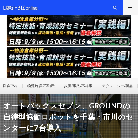
独自取材
物流施設/不動産
災害/事故/不祥事
テクノロジー/製品
オートバックスセブン、GROUNDの
自律型協働ロボットを千葉・市川のセ
ンターに7台導入