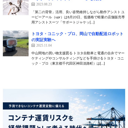
2023.08.23
「第二の背骨」活用、良い姿勢維持しながら動作アシスト ユ
ーピーアール（upr）は8月23日、低価格で軽量の店舗販売専
用アシストスーツ「サポートジャケッ[…]
トヨタ・コニック・プロ、岡山で自動配送ロボット
の実証実験へ
2025.11.04
中山間地の買い物支援図る トヨタ自動車と電通の合弁でマー
ケティングやコンサルティングなどを手掛けるトヨタ・コニ
ック・プロ（東京都千代田区神田淡路町）は[…]