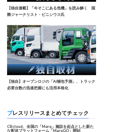
【独自連載】「今そこにある危機」を読み解く 国
際ジャーナリスト・ビニシウス氏
【独自】オープンロジの「AI梱包予測」、トラック
必要台数の迅速把握にも活用本格化
プレスリリースまとめてチェック
CBcloud、全国の「Marq」施設を起点とした新た
な配送プラットフォーム「MarqGO」開始