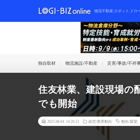
物流不動産,ロボット,ドロ
独自取材
物流施設/不動産
災害/事故/不祥
住友林業、建設現場の
でも開始
2025.08.04 14:26:23
経営/業界動向
動向/展望
,