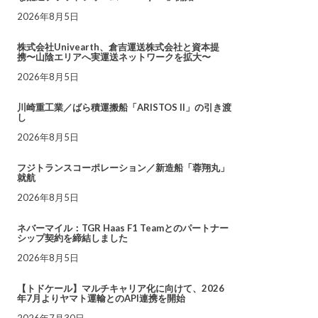
2026年8月5日
株式会社Univearth、倉吉運送株式会社と資本提
携〜山陰エリアへ実運送ネットワークを拡大〜
2026年8月5日
川崎重工業／ばら積運搬船「ARISTOS II」の引き渡
し
2026年8月5日
フジトランスコーポレーション／新造船「蓉翔丸」
就航
2026年8月5日
ネバーマイル：TGR Haas F1 Teamとのパートナー
シップ契約を締結しました
2026年8月5日
【トドケール】マルチキャリア化に向けて、2026
年7月よりヤマト運輸とのAPI連携を開始
2026年7月30日