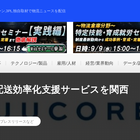
ーン,3PL,独自取材で物流ニュースを配信
事
テクノロジー/製品
雇用/人材
経営/業界動向
データ/
配送効率化支援サービスを関西
プレスリリースなど