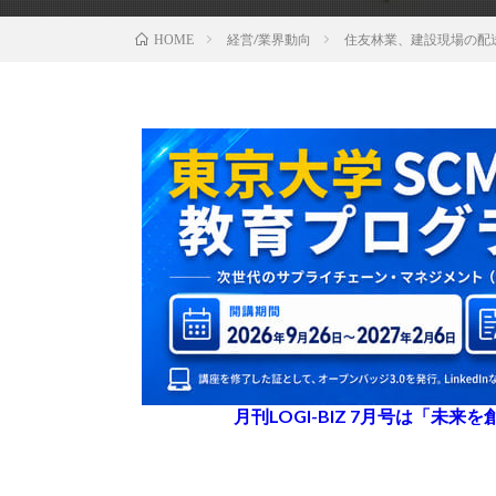
経営/業界動向
住友林業、建設現場の配
HOME
月刊LOGI-BIZ 7月号は「未