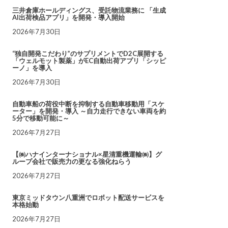
三井倉庫ホールディングス、受託物流業務に 「生成
AI出荷検品アプリ」を開発・導入開始
2026年7月30日
“独自開発こだわり”のサプリメントでD2C展開する
「ウェルモット製薬」がEC自動出荷アプリ「シッピ
ーノ」を導入
2026年7月30日
自動車船の荷役中断を抑制する自動車移動用「スケ
ーター」を開発・導入 ～自力走行できない車両を約
5分で移動可能に～
2026年7月27日
【㈱ハナインターナショナル×星清重機運輸㈱】グ
ループ会社で販売力の更なる強化ねらう
2026年7月27日
東京ミッドタウン八重洲でロボット配送サービスを
本格始動
2026年7月27日