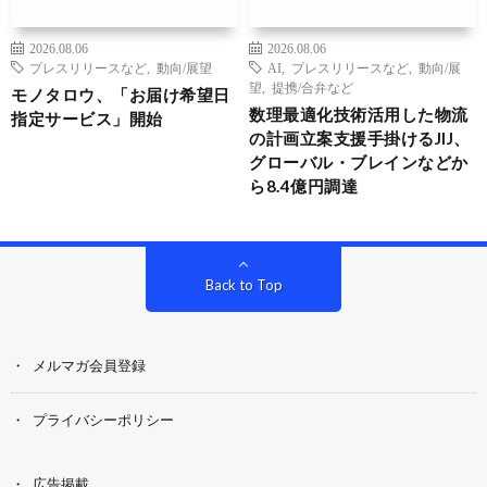
2026.08.06
2026.08.06
プレスリリースなど
,
動向/展望
AI
,
プレスリリースなど
,
動向/展
望
,
提携/合弁など
モノタロウ、「お届け希望日
数理最適化技術活用した物流
指定サービス」開始
の計画立案支援手掛けるJIJ、
グローバル・ブレインなどか
ら8.4億円調達
Back to Top
メルマガ会員登録
プライバシーポリシー
広告掲載