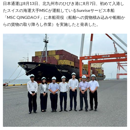
日本通運は8月13日、北九州市のひびき港に8月7日、初めて入港し
たスイスの海運大手MSCが運航しているSunriseサービス本船
「MSC QINGDAO F」に本船荷役（船舶への貨物積み込みや船舶か
らの貨物の取り降ろし作業）を実施したと発表した。