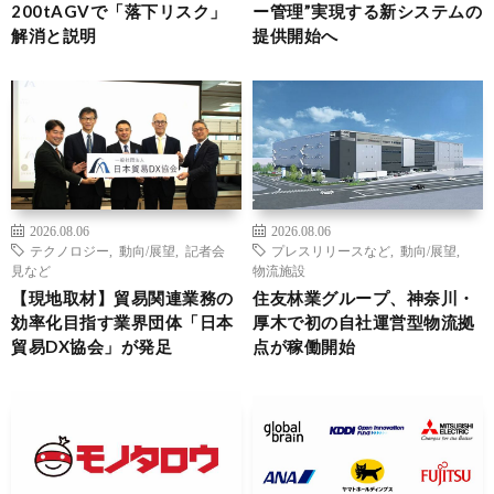
200tAGVで「落下リスク」
ー管理”実現する新システムの
解消と説明
提供開始へ
2026.08.06
2026.08.06
テクノロジー
,
動向/展望
,
記者会
プレスリリースなど
,
動向/展望
,
見など
物流施設
【現地取材】貿易関連業務の
住友林業グループ、神奈川・
効率化目指す業界団体「日本
厚木で初の自社運営型物流拠
貿易DX協会」が発足
点が稼働開始