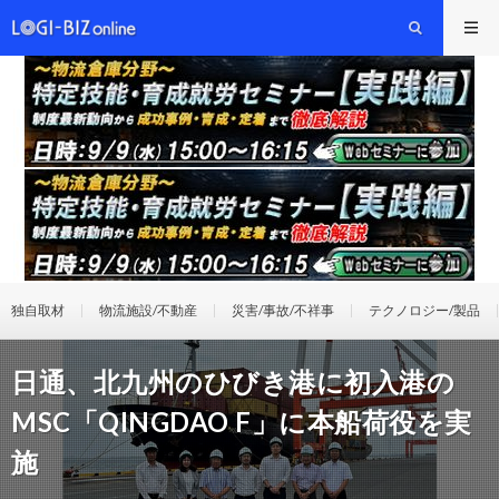
独自取材
物流施設/不動産
災害/事故/不祥事
テクノロジー/製品
日通、北九州のひびき港に初入港の
MSC「QINGDAO F」に本船荷役を実
施