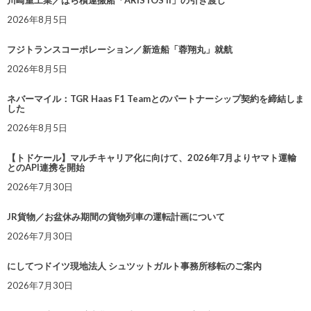
川崎重工業／ばら積運搬船「ARISTOS II」の引き渡し
2026年8月5日
フジトランスコーポレーション／新造船「蓉翔丸」就航
2026年8月5日
ネバーマイル：TGR Haas F1 Teamとのパートナーシップ契約を締結しま
した
2026年8月5日
【トドケール】マルチキャリア化に向けて、2026年7月よりヤマト運輸
とのAPI連携を開始
2026年7月30日
JR貨物／お盆休み期間の貨物列車の運転計画について
2026年7月30日
にしてつドイツ現地法人 シュツットガルト事務所移転のご案内
2026年7月30日