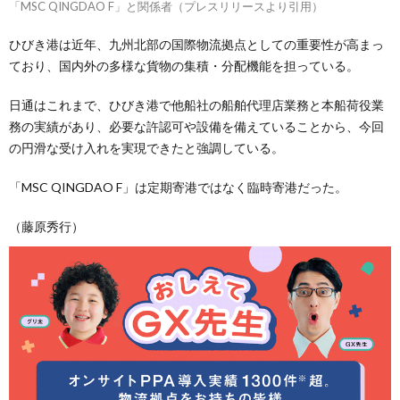
「MSC QINGDAO F」と関係者（プレスリリースより引用）
ひびき港は近年、九州北部の国際物流拠点としての重要性が高まっ
ており、国内外の多様な貨物の集積・分配機能を担っている。
日通はこれまで、ひびき港で他船社の船舶代理店業務と本船荷役業
務の実績があり、必要な許認可や設備を備えていることから、今回
の円滑な受け入れを実現できたと強調している。
「MSC QINGDAO F」は定期寄港ではなく臨時寄港だった。
（藤原秀行）