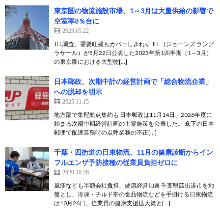
東京圏の物流施設市場、1～3月は大量供給の影響で
空室率8％台に
2023.05.22
JLL調査、需要旺盛もカバーしきれず JLL（ジョーンズ ラング
ラサール）が5月22日公表した2023年第1四半期（1～3月）
の東京圏における大型物[…]
日本郵政、次期中計の経営計画で「総合物流企業」
への脱却を明示
2025.11.15
地方部で集配拠点集約も 日本郵政は11月14日、2026年度に
始まる次期中期経営計画の主要施策を公表した。 傘下の日本
郵便で配達業務時の点呼業務の不正[…]
千葉・四街道の日東物流、11月の健康診断からイン
フルエンザ予防接種の従業員負担ゼロに
2020.10.26
風疹なども半額会社負担、健康経営加速 千葉県四街道市を地
盤とし、冷凍・チルド帯の食品物流などを手掛ける日東物流
は10月26日、従業員の健康支援拡大策と[…]