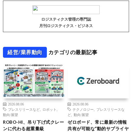
ロジスティクス管理の専門誌
月刊ロジスティクス・ビジネス
経営/業界動向
カテゴリの最新記事
2026.08.06
2026.08.06
プレスリリースなど
,
ロボット
,
テクノロジー
,
プレスリリースな
動向/展望
ど
,
動向/展望
ROBO-HI、吊り下げ式クレー
ゼロボード、常に最新の情報
ンに代わる超重量級
共有が可能な“動的サプライヤ