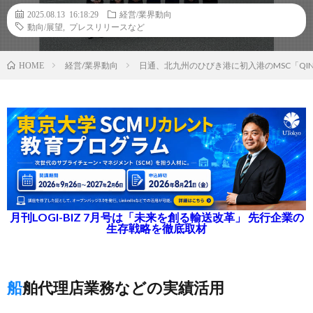
2025.08.13 16:18:29
経営/業界動向
動向/展望
,
プレスリリースなど
経営/業界動向
日通、北九州のひびき港に初入港のMSC「QIN
HOME
月刊LOGI-BIZ 7月号は「未来を創る輸送改革」 先行企業の
生存戦略を徹底取材
船舶代理店業務などの実績活用