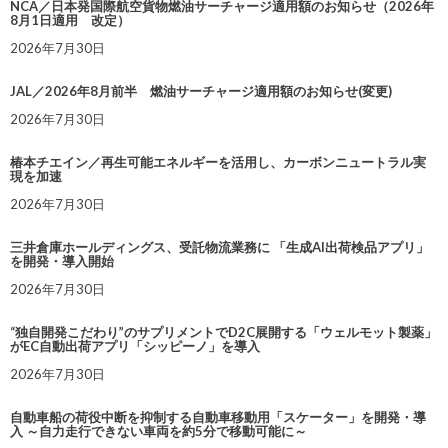
NCA／日本発国際航空貨物燃油サーチャージ適用額のお知らせ（2026年
8月1日適用 改定）
2026年7月30日
JAL／2026年8月前半 燃油サーチャージ適用額のお知らせ(変更)
2026年7月30日
椿本チエイン／再生可能エネルギーを活用し、カーボンニュートラル実
現を加速
2026年7月30日
三井倉庫ホールディングス、受託物流業務に 「生成AI出荷検品アプリ」
を開発・導入開始
2026年7月30日
“独自開発こだわり”のサプリメントでD2C展開する「ウェルモット製薬」
がEC自動出荷アプリ「シッピーノ」を導入
2026年7月30日
自動車船の荷役中断を抑制する自動車移動用「スケーター」を開発・導
入 ～自力走行できない車両を約5分で移動可能に～