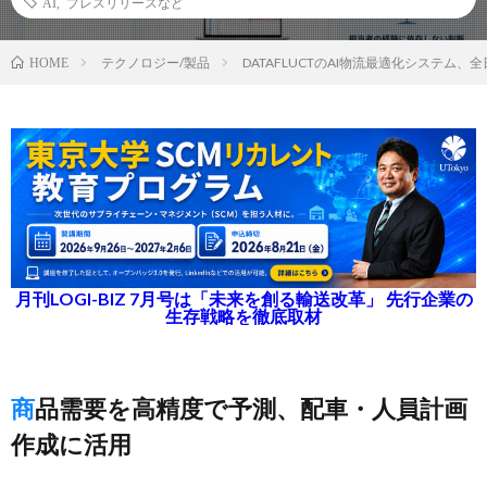
AI
,
プレスリリースなど
テクノロジー/製品
DATAFLUCTのAI物流最適化システム
HOME
月刊LOGI-BIZ 7月号は「未来を創る輸送改革」 先行企業の
生存戦略を徹底取材
商品需要を高精度で予測、配車・人員計画
作成に活用