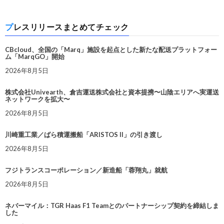
プレスリリースまとめてチェック
CBcloud、全国の「Marq」施設を起点とした新たな配送プラットフォー
ム「MarqGO」開始
2026年8月5日
株式会社Univearth、倉吉運送株式会社と資本提携〜山陰エリアへ実運送
ネットワークを拡大〜
2026年8月5日
川崎重工業／ばら積運搬船「ARISTOS II」の引き渡し
2026年8月5日
フジトランスコーポレーション／新造船「蓉翔丸」就航
2026年8月5日
ネバーマイル：TGR Haas F1 Teamとのパートナーシップ契約を締結しま
した