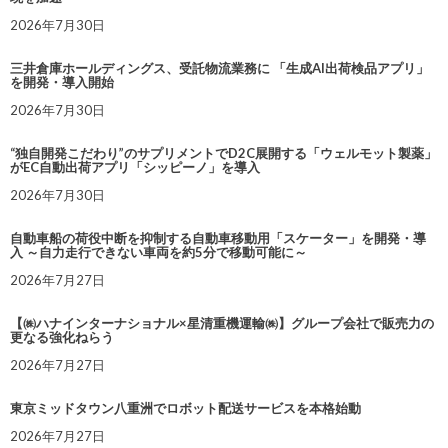
2026年7月30日
三井倉庫ホールディングス、受託物流業務に 「生成AI出荷検品アプリ」
を開発・導入開始
2026年7月30日
“独自開発こだわり”のサプリメントでD2C展開する「ウェルモット製薬」
がEC自動出荷アプリ「シッピーノ」を導入
2026年7月30日
自動車船の荷役中断を抑制する自動車移動用「スケーター」を開発・導
入 ～自力走行できない車両を約5分で移動可能に～
2026年7月27日
【㈱ハナインターナショナル×星清重機運輸㈱】グループ会社で販売力の
更なる強化ねらう
2026年7月27日
東京ミッドタウン八重洲でロボット配送サービスを本格始動
2026年7月27日