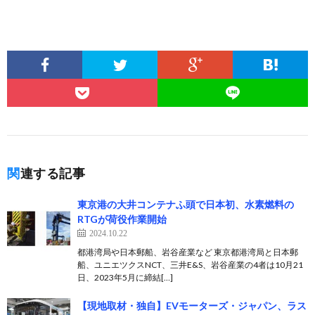
関連する記事
東京港の大井コンテナふ頭で日本初、水素燃料の
RTGが荷役作業開始
2024.10.22
都港湾局や日本郵船、岩谷産業など 東京都港湾局と日本郵
船、ユニエツクスNCT、三井E&S、岩谷産業の4者は10月21
日、2023年5月に締結[…]
【現地取材・独自】EVモーターズ・ジャパン、ラス