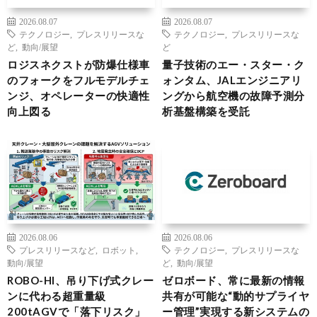
2026.08.07
2026.08.07
テクノロジー
,
プレスリリースな
テクノロジー
,
プレスリリースな
ど
,
動向/展望
ど
ロジスネクストが防爆仕様車
量子技術のエー・スター・ク
のフォークをフルモデルチェ
ォンタム、JALエンジニアリ
ンジ、オペレーターの快適性
ングから航空機の故障予測分
向上図る
析基盤構築を受託
2026.08.06
2026.08.06
プレスリリースなど
,
ロボット
,
テクノロジー
,
プレスリリースな
動向/展望
ど
,
動向/展望
ROBO-HI、吊り下げ式クレー
ゼロボード、常に最新の情報
ンに代わる超重量級
共有が可能な“動的サプライヤ
200tAGVで「落下リスク」
ー管理”実現する新システムの