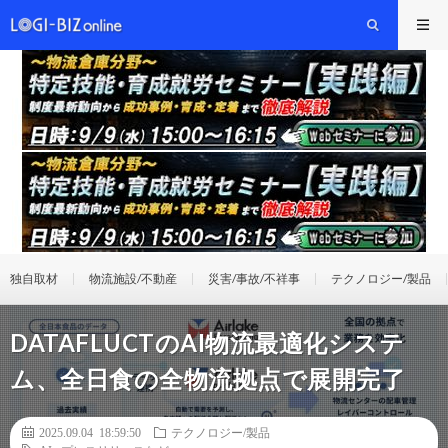
独自取材
物流施設/不動産
災害/事故/不祥事
テクノロジー/製品
DATAFLUCTのAI物流最適化システ
ム、全日食の全物流拠点で展開完了
2025.09.04 18:59:50
テクノロジー/製品