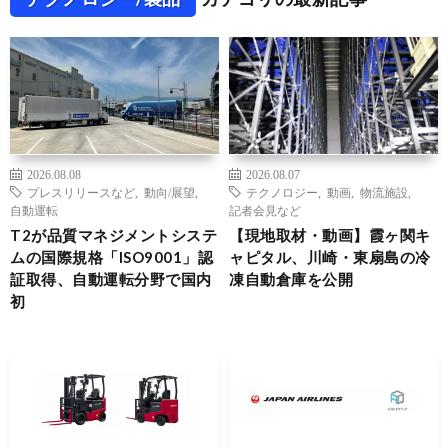
2026.08.08
2026.08.07
プレスリリースなど
,
動向/展望
,
テクノロジー
,
動画
,
物流施設
,
自動運転
記者会見など
T2が品質マネジメントシステ
【現地取材・動画】霞ヶ関キ
ムの国際規格「ISO9001」認
ャピタル、川崎・東扇島の冷
証取得、自動運転分野で国内
凍自動倉庫を公開
初