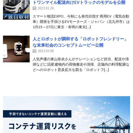
トワンマイル配送向けEVトラックのモデルを公開
2023.01.26
スマート物流EXPO、今秋にも発売目指す 商用EV（電気自動
車）開発を手掛けるEVモーターズ・ジャパン（北九州市）は
1月25～27日に東京・有明の東京[…]
人とロボットが調和する「ロボットフレンドリー」
な未来社会のコンセプトムービー公開
2023.03.08
人気声優の東山奈央さんがナレーションなど担当、配送や清
掃などに活躍 建物内の荷物搬送や清掃、店舗内の料理配膳な
どへのロボット普及拡大を図る「ロボットフ[…]