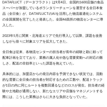
DATAFLUCT（データフラクト）は9月4日、全国約1600店舗の食品
スーパーが加盟しているボランタリーチェーンを運営する全日本食
品（全日食）が、DATAFLUCTのAIを活用した物流最適化システム
の全国展開を完了したと発表した。全国46箇所の物流センターに導
入した。
2023年5月に関東・北海道エリアで先行導入して以降、課題を改善
しながら徐々に対象エリアを拡大してきた。
全日食は従来、各物流センターの担当者が長年の経験と勘に頼って
配車計画を立てており、業務の属人化や急な需要変動への対応の難
しさ、配送の非効率といった課題を抱えていた。
具体的には、加盟店からの発注内容を予測できない状況では、流動
的な需要に全日食の担当者が対応するための工数や、配送トラック
が1日の内に同じルートを複数回通るなどのロスが発生。担当者の経
験や土地勘が通用しない、新たなエリアや店舗をマネジメントする
際には、こうした業務はさらに大きな負担となっていた。