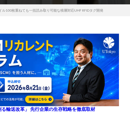
ル100枚重ねても一括読み取り可能な積層対応UHF RFIDタグ開発
来を創る輸送改革」 先行企業の生存戦略を徹底取材