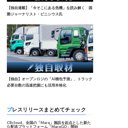
【独自連載】「今そこにある危機」を読み解く 国
際ジャーナリスト・ビニシウス氏
【独自】オープンロジの「AI梱包予測」、トラック
必要台数の迅速把握にも活用本格化
プレスリリースまとめてチェック
CBcloud、全国の「Marq」施設を起点とした新た
な配送プラットフォーム「MarqGO」開始