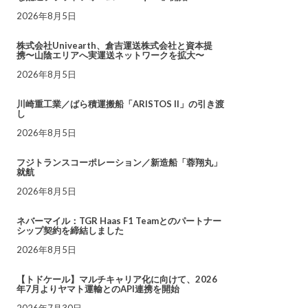
2026年8月5日
株式会社Univearth、倉吉運送株式会社と資本提
携〜山陰エリアへ実運送ネットワークを拡大〜
2026年8月5日
川崎重工業／ばら積運搬船「ARISTOS II」の引き渡
し
2026年8月5日
フジトランスコーポレーション／新造船「蓉翔丸」
就航
2026年8月5日
ネバーマイル：TGR Haas F1 Teamとのパートナー
シップ契約を締結しました
2026年8月5日
【トドケール】マルチキャリア化に向けて、2026
年7月よりヤマト運輸とのAPI連携を開始
2026年7月30日