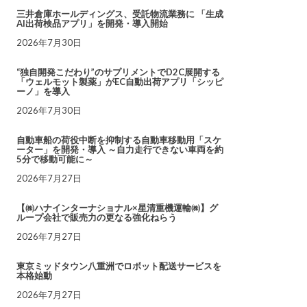
三井倉庫ホールディングス、受託物流業務に 「生成
AI出荷検品アプリ」を開発・導入開始
2026年7月30日
“独自開発こだわり”のサプリメントでD2C展開する
「ウェルモット製薬」がEC自動出荷アプリ「シッピ
ーノ」を導入
2026年7月30日
自動車船の荷役中断を抑制する自動車移動用「スケ
ーター」を開発・導入 ～自力走行できない車両を約
5分で移動可能に～
2026年7月27日
【㈱ハナインターナショナル×星清重機運輸㈱】グ
ループ会社で販売力の更なる強化ねらう
2026年7月27日
東京ミッドタウン八重洲でロボット配送サービスを
本格始動
2026年7月27日