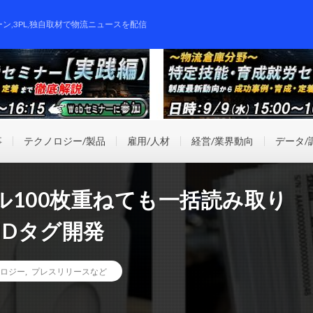
ーン,3PL,独自取材で物流ニュースを配信
事
テクノロジー/製品
雇用/人材
経営/業界動向
データ/
100枚重ねても一括読み取り
IDタグ開発
ロジー
,
プレスリリースなど