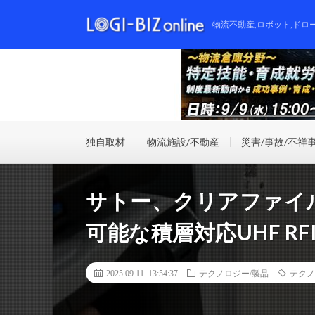
物流不動産,ロボット,ドロ
独自取材
物流施設/不動産
災害/事故/不祥
サトー、クリアファイル
可能な積層対応UHF RF
2025.09.11 13:54:37
テクノロジー/製品
テクノ