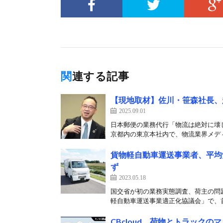
関連する記事
【現地取材】佐川・笹森社長、
2025.09.01
日本郵便の業務代行「物流は絶対に壊
京都内の東京本社内で、物流業界メディ
貨物軽自動車運送事業者、平均
ず
2023.05.18
国交省が初の業務実態調査、荷主の問題
軽自動車運送事業適正化協議会」で、首
CBcloud、荷物とトラックの