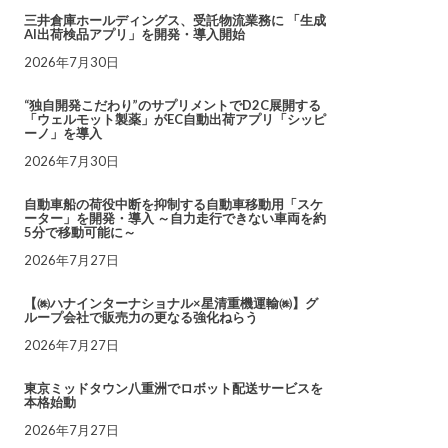
三井倉庫ホールディングス、受託物流業務に 「生成
AI出荷検品アプリ」を開発・導入開始
2026年7月30日
“独自開発こだわり”のサプリメントでD2C展開する
「ウェルモット製薬」がEC自動出荷アプリ「シッピ
ーノ」を導入
2026年7月30日
自動車船の荷役中断を抑制する自動車移動用「スケ
ーター」を開発・導入 ～自力走行できない車両を約
5分で移動可能に～
2026年7月27日
【㈱ハナインターナショナル×星清重機運輸㈱】グ
ループ会社で販売力の更なる強化ねらう
2026年7月27日
東京ミッドタウン八重洲でロボット配送サービスを
本格始動
2026年7月27日