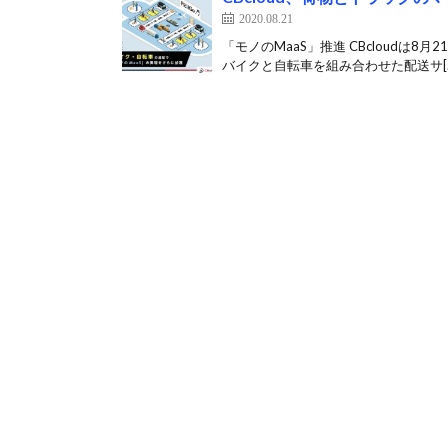
2020.08.21
「モノのMaaS」推進 CBcloudは
バイクと自転車を組み合わせた配送サ[