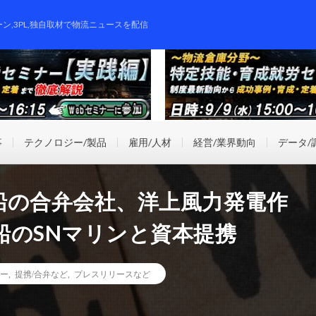
ーン,3PL,独自取材で物流ニュースを配信
事
テクノロジー/製品
雇用/人材
経営/業界動向
データ/
船の合弁会社、洋上風力発電作
船のSNマリンと資本提携
ー
,
提携/合弁など
,
プレスリリースなど