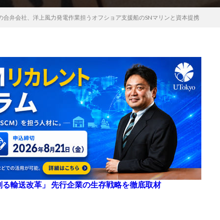
の合弁会社、洋上風力発電作業担うオフショア支援船のSNマリンと資本提携
来を創る輸送改革」 先行企業の生存戦略を徹底取材