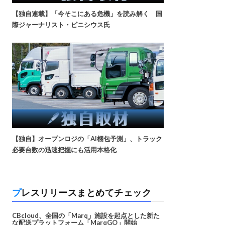
【独自連載】「今そこにある危機」を読み解く 国
際ジャーナリスト・ビニシウス氏
【独自】オープンロジの「AI梱包予測」、トラック
必要台数の迅速把握にも活用本格化
プレスリリースまとめてチェック
CBcloud、全国の「Marq」施設を起点とした新た
な配送プラットフォーム「MarqGO」開始