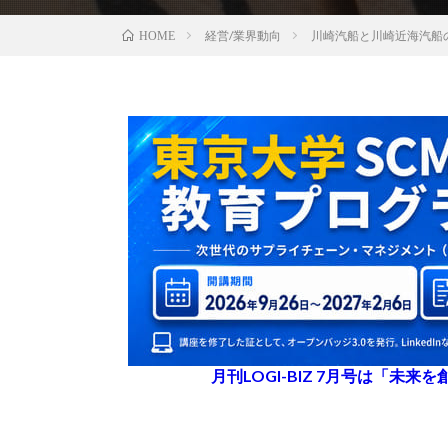
経営/業界動向
川崎汽船と川崎近海汽船
HOME
月刊LOGI-BIZ 7月号は「未