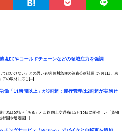
越境ECやコールドチェーンなどの領域注力を強調
してはいけない」との思い表明 佐川急便の笹森公彰社長は9月1日、東
アの取材に応じ[…]
労働「11時間以上」が3割超：運行管理は2割超が実施せ
行為は5割が「ある」と回答 国土交通省は5月16日に開催した「貨物
都圏や近畿圏[…]
マッチングサービス「PickGo」でバイクと自転車を追加