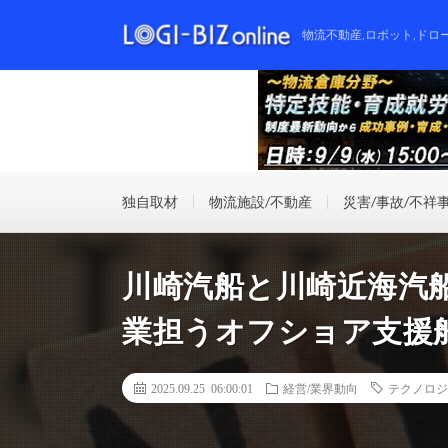
物流不動産,ロボット,ドロ
独自取材
物流施設/不動産
災害/事故/不祥
川崎汽船と川崎近海汽
業担うオフショア支援
2025.09.25 06:00:01
経営/業界動向
テクノロジ