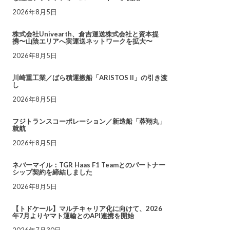
2026年8月5日
株式会社Univearth、倉吉運送株式会社と資本提
携〜山陰エリアへ実運送ネットワークを拡大〜
2026年8月5日
川崎重工業／ばら積運搬船「ARISTOS II」の引き渡
し
2026年8月5日
フジトランスコーポレーション／新造船「蓉翔丸」
就航
2026年8月5日
ネバーマイル：TGR Haas F1 Teamとのパートナー
シップ契約を締結しました
2026年8月5日
【トドケール】マルチキャリア化に向けて、2026
年7月よりヤマト運輸とのAPI連携を開始
2026年7月30日