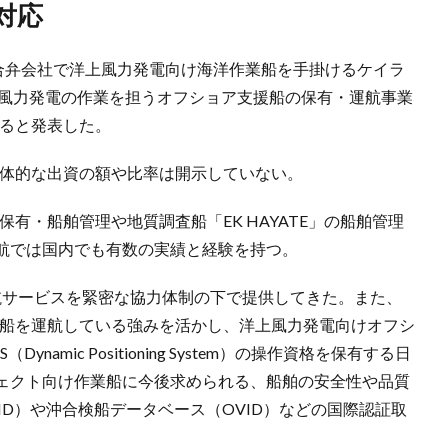
対応
の合弁会社で洋上風力発電向け海洋作業船を手掛けるケイラ
上風力発電の作業を担うオフショア支援船の保有・運航事業
すると発表した。
具体的な出資の額や比率は開示していない。
有・船舶管理や地質調査船「EK HAYATE」の船舶管理
航では国内でも有数の実績と経験を持つ。
航サービスを緊密な協力体制の下で提供してきた。また、
援船を運航している強みを活かし、洋上風力発電向けオフシ
amic Positioning System）の操作資格を保有する日
ェクト向け作業船に今後求められる、船舶の安全性や品質
ID）や沖合検船データベース（OVID）などの国際認証取