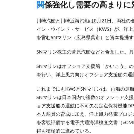
関係強化し需要の高まりに
川崎汽船と川崎近海汽船は8月21日、両社
イン・ウインド・サービス（KWS）が、洋
を営むSNマリン（広島県呉市）と資本提携
SNマリン株主の菅原汽船などと合意した。
SNマリンはオフショア支援船「かいこう」の保
を行い、洋上風力向けオフショア支援船の運
これまでにもKWSとSNマリンは、両船の運
SNマリンは日本国内で複数のオフショア支
ョア支援船の運航に不可欠な定点保持機能DPS（Dyn
本人船員の育成に加え、洋上風力発電プロジ
を客観評価する電子共通海洋検査文書（eCM
得も積極的に進めている。