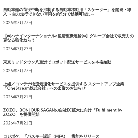
自動車船の荷役中断を抑制する自動車移動用「スケーター」を開発・導
入 ～自力走行できない車両を約5分で移動可能に～
2026年7月27日
【㈱ハナインターナショナル×星清重機運輸㈱】グループ会社で販売力の
更なる強化ねらう
2026年7月27日
東京ミッドタウン八重洲でロボット配送サービスを本格始動
2026年7月27日
上組／コンテナ物流最適化サービスを提供する スタートアップ企業
「OneStream株式会社」への出資のお知らせ
2026年7月21日
ZOZO、BONJOUR SAGANの自社EC拡大に向け「Fulfillment by
ZOZO」を提供開始
2026年7月21日
ロジポケ、「パスキー認証（MFA）」機能をリリース