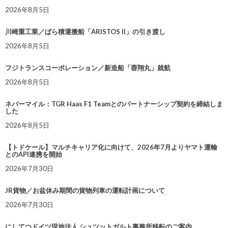
2026年8月5日
川崎重工業／ばら積運搬船「ARISTOS II」の引き渡し
2026年8月5日
フジトランスコーポレーション／新造船「蓉翔丸」就航
2026年8月5日
ネバーマイル：TGR Haas F1 Teamとのパートナーシップ契約を締結しま
した
2026年8月5日
【トドケール】マルチキャリア化に向けて、2026年7月よりヤマト運輸
とのAPI連携を開始
2026年7月30日
JR貨物／お盆休み期間の貨物列車の運転計画について
2026年7月30日
にしてつドイツ現地法人 シュツットガルト事務所移転のご案内