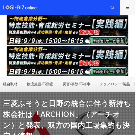
独自取材
物流施設/不動産
災害/事故/不祥事
テクノロジー/製品
三菱ふそうと日野の統合に伴う新持ち
株会社は「ARCHION」（アーチオ
ン）と発表、双方の国内工場集約も決