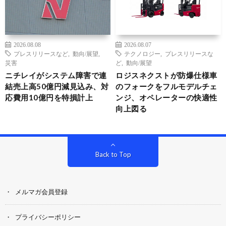
2026.08.08
2026.08.07
プレスリリースなど
,
動向/展望
,
テクノロジー
,
プレスリリースな
災害
ど
,
動向/展望
ニチレイがシステム障害で連
ロジスネクストが防爆仕様車
結売上高50億円減見込み、対
のフォークをフルモデルチェ
応費用10億円を特損計上
ンジ、オペレーターの快適性
向上図る
Back to Top
メルマガ会員登録
プライバシーポリシー