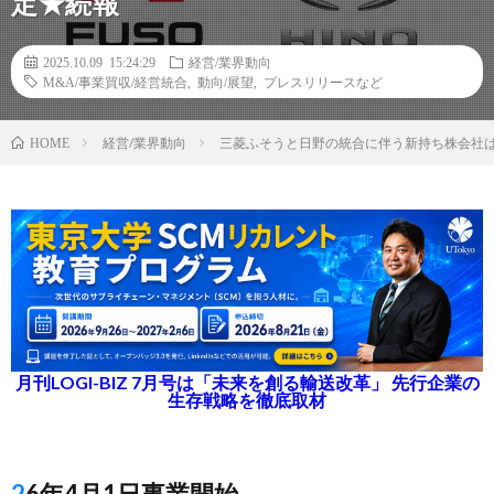
定★続報
2025.10.09 15:24:29
経営/業界動向
M&A/事業買収/経営統合
,
動向/展望
,
プレスリリースなど
経営/業界動向
三菱ふそうと日野の統合に伴う新持ち株会社は
HOME
月刊LOGI-BIZ 7月号は「未来を創る輸送改革」 先行企業の
生存戦略を徹底取材
26年4月1日事業開始