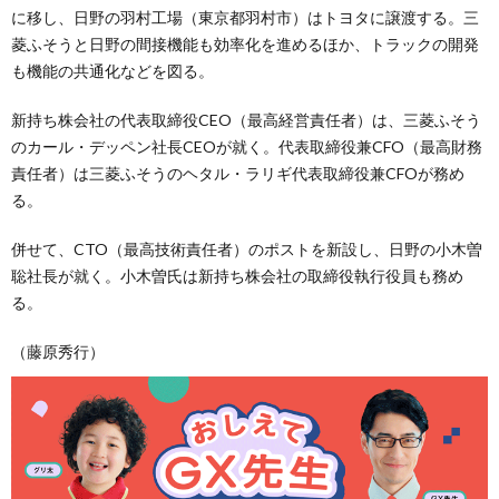
に移し、日野の羽村工場（東京都羽村市）はトヨタに譲渡する。三
菱ふそうと日野の間接機能も効率化を進めるほか、トラックの開発
も機能の共通化などを図る。
新持ち株会社の代表取締役CEO（最高経営責任者）は、三菱ふそう
のカール・デッペン社長CEOが就く。代表取締役兼CFO（最高財務
責任者）は三菱ふそうのヘタル・ラリギ代表取締役兼CFOが務め
る。
併せて、CTO（最高技術責任者）のポストを新設し、日野の小木曽
聡社長が就く。小木曽氏は新持ち株会社の取締役執行役員も務め
る。
（藤原秀行）