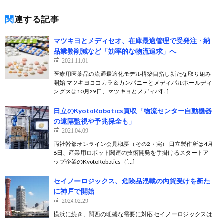
関連する記事
マツキヨとメディセオ、在庫最適管理で受発注・納
品業務削減など「効率的な物流追求」へ
2021.11.01
医療用医薬品の流通最適化モデル構築目指し新たな取り組み
開始 マツキヨココカラ＆カンパニーとメディパルホールディ
ングスは10月29日、マツキヨとメディパ[…]
日立のKyotoRobotics買収「物流センター自動機器
の遠隔監視や予兆保全も」
2021.04.09
両社幹部オンライン会見概要（その2・完） 日立製作所は4月
8日、産業用ロボット関連の技術開発を手掛けるスタートア
ップ企業のKyotoRobotics（[…]
セイノーロジックス、危険品混載の内貨受けを新た
に神戸で開始
2024.02.29
横浜に続き、関西の旺盛な需要に対応 セイノーロジックスは