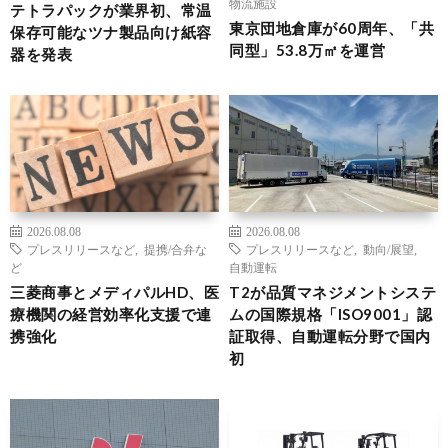
物流施設
テトラパックが業界初、常温
東京団地倉庫が60周年、「共
保存可能なツナ製品向け紙容
同型」53.8万㎡を運営
器を発表
2026.08.08
2026.08.08
プレスリリースなど
,
提携/合弁な
プレスリリースなど
,
動向/展望
,
ど
自動運転
三菱商事とメディパルHD、医
T2が品質マネジメントシステ
療機関の経営効率化支援で連
ムの国際規格「ISO9001」認
携強化
証取得、自動運転分野で国内
初