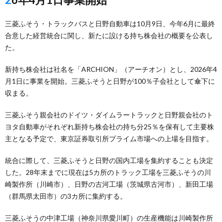
三菱ふそう・トラックバスと日野自動車は10月9日、今年6月に最終
合意した経営統合に関し、新たに設ける持ち株会社の概要を公表し
た。
新持ち株会社は社名を「ARCHION」（アーチオン）とし、2026年4
月1日に事業を開始。三菱ふそうと日野が100％子会社として傘下に
収まる。
三菱ふそう親会社のドイツ・ダイムラートラックと日野親会社のト
ヨタ自動車がそれぞれ新持ち株会社の持ち分25％を保有して主要株
主となる予定で、東京証券取引所プライム市場への上場を目指す。
統合に際して、三菱ふそうと日野の国内工場を集約することも決定
した。28年末までに現在は5カ所のトラック工場を三菱ふそうの川
崎製作所（川崎市）、日野の古河工場（茨城県古河市）、新田工場
（群馬県太田市）の3カ所に集約する。
三菱ふそうの中津工場（神奈川県愛川町）の生産機能は川崎製作所