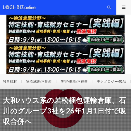
独自取材
物流施設/不動産
災害/事故/不祥事
テクノロジー/製品
大和ハウス系の若松梱包運輸倉庫、石
川のグループ3社を26年1月1日付で吸
収合併へ