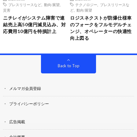
プレスリリースなど
,
動向/展望
,
テクノロジー
,
プレスリリースな
災害
ど
,
動向/展望
ニチレイがシステム障害で連
ロジスネクストが防爆仕様車
結売上高50億円減見込み、対
のフォークをフルモデルチェ
応費用10億円を特損計上
ンジ、オペレーターの快適性
向上図る
Back to Top
メルマガ会員登録
プライバシーポリシー
広告掲載
会社概要