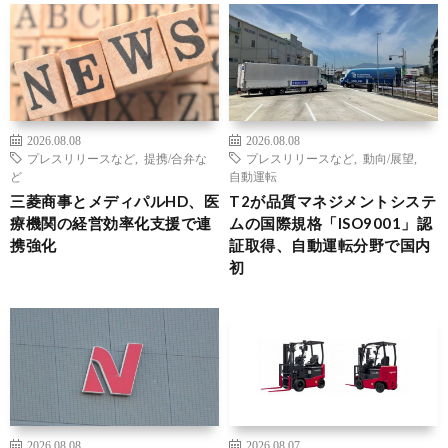
2026.08.08
2026.08.08
プレスリリースなど
,
提携/合弁な
プレスリリースなど
,
動向/展望
,
ど
自動運転
三菱商事とメディパルHD、医
T2が品質マネジメントシステ
療機関の経営効率化支援で連
ムの国際規格「ISO9001」認
携強化
証取得、自動運転分野で国内
初
2026.08.08
2026.08.07