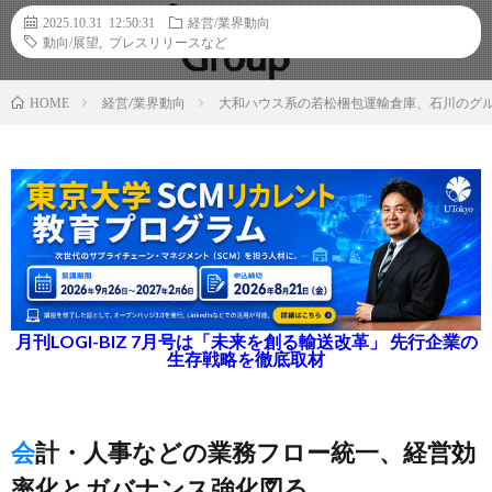
2025.10.31 12:50:31
経営/業界動向
動向/展望
,
プレスリリースなど
経営/業界動向
大和ハウス系の若松梱包運輸倉庫、石川のグル
HOME
月刊LOGI-BIZ 7月号は「未来を創る輸送改革」 先行企業の
生存戦略を徹底取材
会計・人事などの業務フロー統一、経営効
率化とガバナンス強化図る