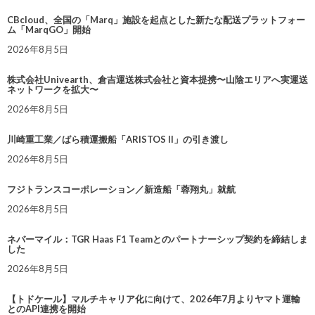
CBcloud、全国の「Marq」施設を起点とした新たな配送プラットフォー
ム「MarqGO」開始
2026年8月5日
株式会社Univearth、倉吉運送株式会社と資本提携〜山陰エリアへ実運送
ネットワークを拡大〜
2026年8月5日
川崎重工業／ばら積運搬船「ARISTOS II」の引き渡し
2026年8月5日
フジトランスコーポレーション／新造船「蓉翔丸」就航
2026年8月5日
ネバーマイル：TGR Haas F1 Teamとのパートナーシップ契約を締結しま
した
2026年8月5日
【トドケール】マルチキャリア化に向けて、2026年7月よりヤマト運輸
とのAPI連携を開始