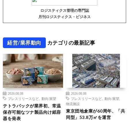
ロジスティクス管理の専門誌
月刊ロジスティクス・ビジネス
経営/業界動向
カテゴリの最新記事
2026.08.08
2026.08.08
プレスリリースなど
,
動向/展望
プレスリリースなど
,
動向/展望
,
物流施設
テトラパックが業界初、常温
東京団地倉庫が60周年、「共
保存可能なツナ製品向け紙容
同型」53.8万㎡を運営
器を発表