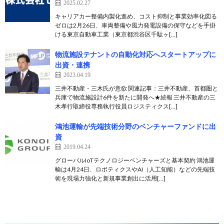
2025.02.27
キャリアカー整備内製化進め、コスト抑制と事業効率化図る
ゼロは2月26日、車両整備や風力発電設備の保守などを手掛
ける東京自動車工業（東京都渋谷区千駄ヶ[…]
物流施設テナントの自動化対応へスタートアップに
出資・連携
2023.04.19
三井不動産・三木氏が意欲 関連記事：三井不動産、首都圏と
兵庫で物流施設計6件を新たに開発へ★続報 三井不動産の三
木孝行取締役専務執行役員ロジスティクス[…]
鴻池運輸が先端技術分野のベンチャーファンドに出
資
2019.04.24
グローバルIoTテクノロジーベンチャーズと基本契約 鴻池運
輸は4月24日、ロボティクスやAI（人工知能）などの先端技
術を現場力強化と新規事業創出に活用[…]