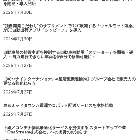
を開発・導入開始
2026年7月30日
“独自開発こだわり”のサプリメントでD2C展開する「ウェルモット製薬」
がEC自動出荷アプリ「シッピーノ」を導入
2026年7月30日
自動車船の荷役中断を抑制する自動車移動用「スケーター」を開発・導
入 ～自力走行できない車両を約5分で移動可能に～
2026年7月27日
【㈱ハナインターナショナル×星清重機運輸㈱】グループ会社で販売力の
更なる強化ねらう
2026年7月27日
東京ミッドタウン八重洲でロボット配送サービスを本格始動
2026年7月27日
上組／コンテナ物流最適化サービスを提供する スタートアップ企業
「OneStream株式会社」への出資のお知らせ