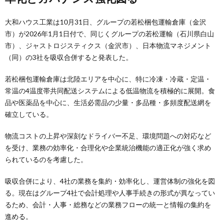
大和ハウス工業は10月31日、グループの若松梱包運輸倉庫（金沢
市）が2026年1月1日付で、同じくグループの若松運輸（石川県白山
市）、ジャストロジスティクス（金沢市）、日本物流マネジメント
（同）の3社を吸収合併すると発表した。
若松梱包運輸倉庫は北陸エリアを中心に、特に冷凍・冷蔵・定温・
常温の4温度帯共同配送システムによる低温物流を積極的に展開。食
品や医薬品を中心に、生活必需品の少量・多品種・多頻度配送網を
確立している。
物流コストの上昇や深刻なドライバー不足、環境問題への対応など
を受け、業務の効率化・合理化や企業統治機能の適正化が強く求め
られているのを考慮した。
吸収合併により、4社の業務を集約・効率化し、運営体制の強化を図
る。現在はグループ4社で会計処理や人事手続きの形式が異なってい
るため、会計・人事・総務などの業務フローの統一と情報の集約を
進める。