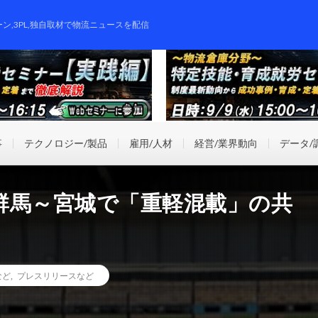
ーン,3PL,独自取材で物流ニュースを配信
事
テクノロジー/製品
雇用/人材
経営/業界動向
データ/
群馬～宮城で「重軽混載」の共
など
,
プレスリリースなど