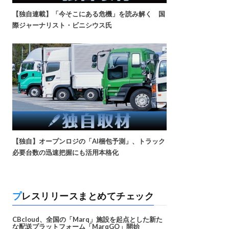
【独自連載】「今そこにある危機」を読み解く 国
際ジャーナリスト・ビニシウス氏
【独自】オープンロジの「AI梱包予測」、トラック
必要台数の迅速把握にも活用本格化
プレスリリースまとめてチェック
CBcloud、全国の「Marq」施設を起点とした新た
な配送プラットフォーム「MarqGO」開始