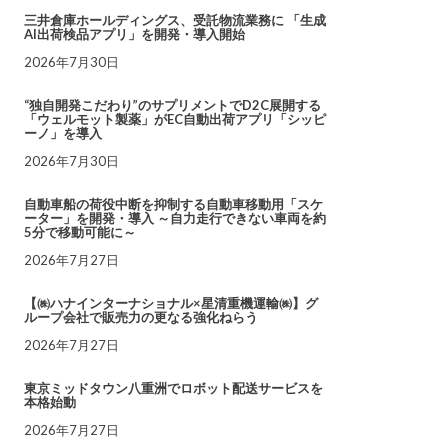
三井倉庫ホールディングス、受託物流業務に 「生成
AI出荷検品アプリ」を開発・導入開始
2026年7月30日
“独自開発こだわり”のサプリメントでD2C展開する
「ウェルモット製薬」がEC自動出荷アプリ「シッピ
ーノ」を導入
2026年7月30日
自動車船の荷役中断を抑制する自動車移動用「スケ
ーター」を開発・導入 ～自力走行できない車両を約
5分で移動可能に～
2026年7月27日
【㈱ハナインターナショナル×星清重機運輸㈱】グ
ループ会社で販売力の更なる強化ねらう
2026年7月27日
東京ミッドタウン八重洲でロボット配送サービスを
本格始動
2026年7月27日