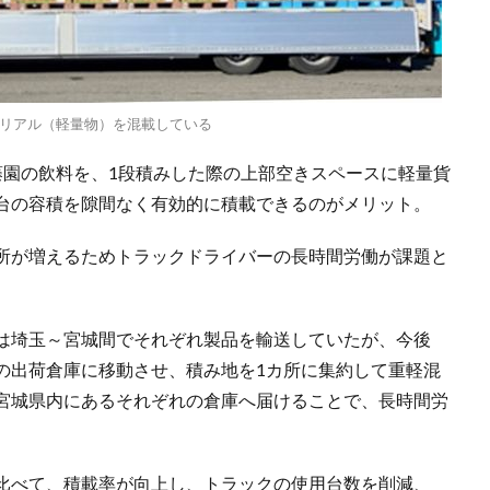
リアル（軽量物）を混載している
藤園の飲料を、1段積みした際の上部空きスペースに軽量貨
台の容積を隙間なく有効的に積載できるのがメリット。
所が増えるためトラックドライバーの長時間労働が課題と
は埼玉～宮城間でそれぞれ製品を輸送していたが、今後
の出荷倉庫に移動させ、積み地を1カ所に集約して重軽混
宮城県内にあるそれぞれの倉庫へ届けることで、長時間労
比べて、積載率が向上し、トラックの使用台数を削減、