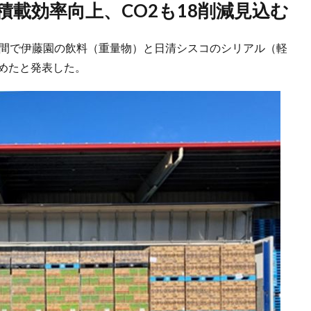
積載効率向上、CO2も18削減見込む
城間で伊藤園の飲料（重量物）と日清シスコのシリアル（軽
めたと発表した。