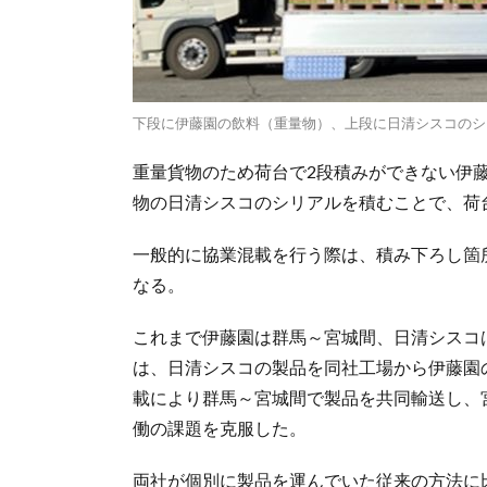
下段に伊藤園の飲料（重量物）、上段に日清シスコのシ
重量貨物のため荷台で2段積みができない伊
物の日清シスコのシリアルを積むことで、荷
一般的に協業混載を行う際は、積み下ろし箇
なる。
これまで伊藤園は群馬～宮城間、日清シスコ
は、日清シスコの製品を同社工場から伊藤園
載により群馬～宮城間で製品を共同輸送し、
働の課題を克服した。
両社が個別に製品を運んでいた従来の方法に