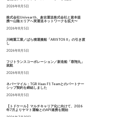
2026年8月5日
株式会社Univearth、倉吉運送株式会社と資本提
携〜山陰エリアへ実運送ネットワークを拡大〜
2026年8月5日
川崎重工業／ばら積運搬船「ARISTOS II」の引き渡
し
2026年8月5日
フジトランスコーポレーション／新造船「蓉翔丸」
就航
2026年8月5日
ネバーマイル：TGR Haas F1 Teamとのパートナー
シップ契約を締結しました
2026年8月5日
【トドケール】マルチキャリア化に向けて、2026
年7月よりヤマト運輸とのAPI連携を開始
2026年7月30日