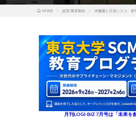
経営/業界動向
伊藤園と日清シスコ、群
HOME
月刊LOGI-BIZ 7月号は「未