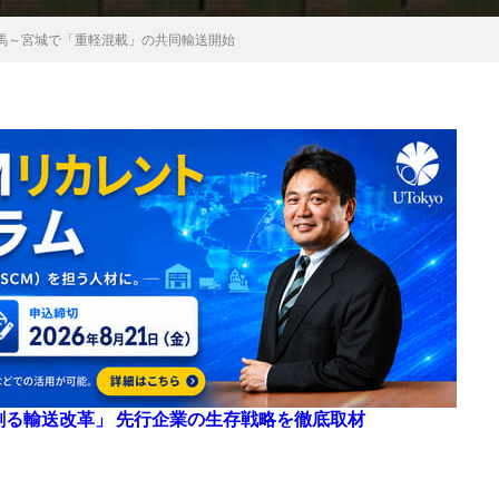
馬～宮城で「重軽混載」の共同輸送開始
来を創る輸送改革」 先行企業の生存戦略を徹底取材