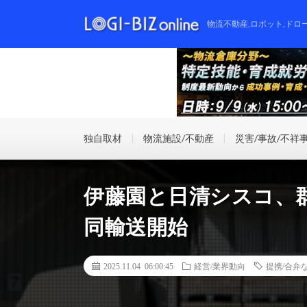
物流不動産,ロボット,ドロ
独自取材
物流施設/不動産
災害/事故/不祥
伊藤園と日清シスコ、
同輸送開始
2025.11.04 06:00:45
経営/業界動向
提携/合弁