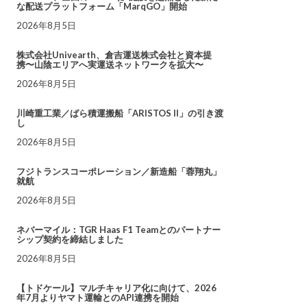
な配送プラットフォーム「MarqGO」開始
2026年8月5日
株式会社Univearth、倉吉運送株式会社と資本提
携〜山陰エリアへ実運送ネットワークを拡大〜
2026年8月5日
川崎重工業／ばら積運搬船「ARISTOS II」の引き渡
し
2026年8月5日
フジトランスコーポレーション／新造船「蓉翔丸」
就航
2026年8月5日
ネバーマイル：TGR Haas F1 Teamとのパートナー
シップ契約を締結しました
2026年8月5日
【トドケール】マルチキャリア化に向けて、2026
年7月よりヤマト運輸とのAPI連携を開始