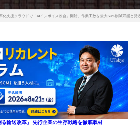
業務効率化支援クラウドで「AIインボイス照合」開始、作業工数を最大80%削減可能と見
来を創る輸送改革」 先行企業の生存戦略を徹底取材