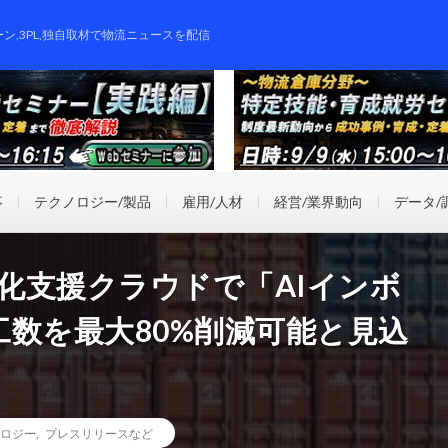
ーン,3PL,独自取材で物流ニュースを配信
事
テクノロジー/製品
雇用/人材
経営/業界動向
データ/
効率化支援クラウドで「AIインボ
数を最大80%削減可能と見込
ロジー
,
プレスリリースなど