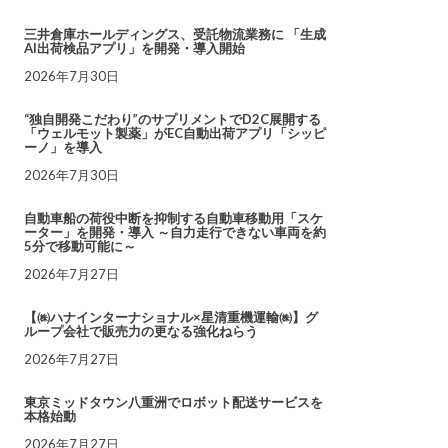
三井倉庫ホールディングス、受託物流業務に 「生成
AI出荷検品アプリ」を開発・導入開始
2026年7月30日
“独自開発こだわり”のサプリメントでD2C展開する
「ウェルモット製薬」がEC自動出荷アプリ「シッピ
ーノ」を導入
2026年7月30日
自動車船の荷役中断を抑制する自動車移動用「スケ
ーター」を開発・導入 ～自力走行できない車両を約
5分で移動可能に～
2026年7月27日
【㈱ハナインターナショナル×星清重機運輸㈱】グ
ループ会社で販売力の更なる強化ねらう
2026年7月27日
東京ミッドタウン八重洲でロボット配送サービスを
本格始動
2026年7月27日