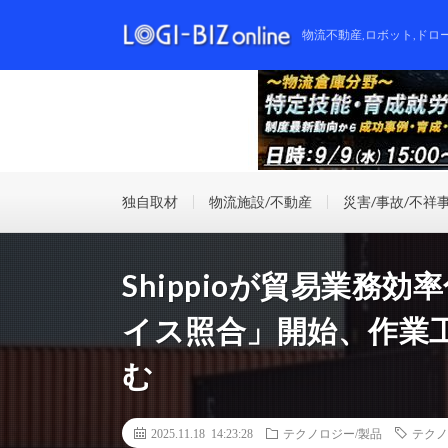
物流不動産,ロボット,ドロ
独自取材
物流施設/不動産
災害/事故/不祥
Shippioが貿易業務
イス照合」開始、作業工
む
2025.11.18 14:23:28
テクノロジー/製品
テクノ