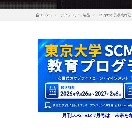
テクノロジー/製品
Shippioが貿易
HOME
月刊LOGI-BIZ 7月号は「未