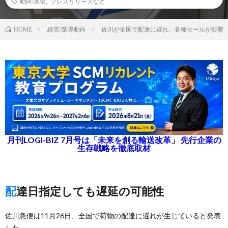
動向/展望
,
プレスリリースなど
経営/業界動向
佐川が全国で配達に遅れ、各種セールが影響
HOME
月刊LOGI-BIZ 7月号は「未来を創る輸送改革」 先行企業の
生存戦略を徹底取材
配達日指定しても遅延の可能性
佐川急便は11月26日、全国で荷物の配達に遅れが生じていると発表
した。