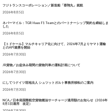
フジトランスコーポレーション／新造船「蓉翔丸」就航
2026年8月5日
ネバーマイル：TGR Haas F1 Teamとのパートナーシップ契約を締結しま
した
2026年8月5日
【トドケール】マルチキャリア化に向けて、2026年7月よりヤマト運輸
とのAPI連携を開始
2026年7月30日
JR貨物／お盆休み期間の貨物列車の運転計画について
2026年7月30日
にしてつドイツ現地法人 シュツットガルト事務所移転のご案内
2026年7月30日
NCA／日本発国際航空貨物燃油サーチャージ適用額のお知らせ（2026年
8月1日適用 改定）
2026年7月30日