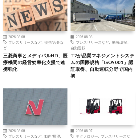
2026.08.08
2026.08.08
プレスリリースなど
,
提携/合弁な
プレスリリースなど
,
動向/展望
,
ど
自動運転
三菱商事とメディパルHD、医
T2が品質マネジメントシステ
療機関の経営効率化支援で連
ムの国際規格「ISO9001」認
携強化
証取得、自動運転分野で国内
初
2026.08.08
2026.08.07
プレスリリースなど
,
動向/展望
,
テクノロジー
,
プレスリリースな