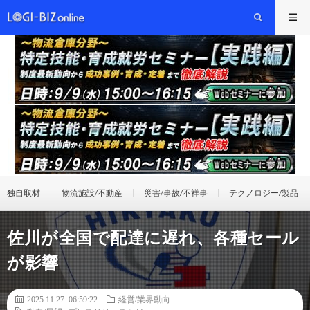
独自取材
物流施設/不動産
災害/事故/不祥事
テクノロジー/製品
佐川が全国で配達に遅れ、各種セール
が影響
2025.11.27 06:59:22
経営/業界動向