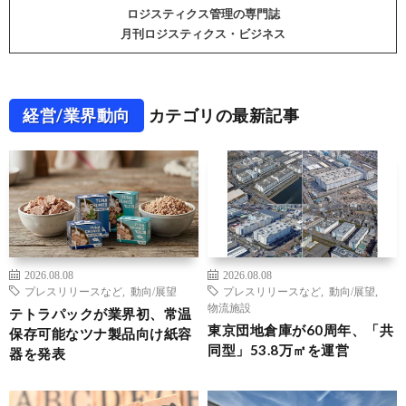
ロジスティクス管理の専門誌
月刊ロジスティクス・ビジネス
経営/業界動向
カテゴリの最新記事
2026.08.08
2026.08.08
プレスリリースなど
,
動向/展望
プレスリリースなど
,
動向/展望
,
物流施設
テトラパックが業界初、常温
東京団地倉庫が60周年、「共
保存可能なツナ製品向け紙容
同型」53.8万㎡を運営
器を発表