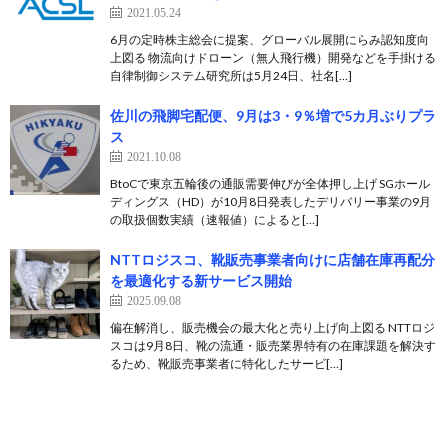
2021.05.24
6月の定時株主総会に提案、グローバル展開にらみ認知度向
上図る 物流向けドローン（無人飛行機）開発などを手掛ける
自律制御システム研究所は5月24日、社名[…]
佐川の飛脚宅配便、9月は3・9％増で5カ月ぶりプラ
ス
2021.10.08
BtoCで東京五輪後の通販需要伸びが全体押し上げ SGホール
ディングス（HD）が10月8日発表したデリバリー事業の9月
の取扱個数実績（速報値）によると[…]
NTTロジスコ、靴販売事業者向けに店舗在庫再配分
を最適化する新サービス開始
2025.09.08
偏在解消し、販売機会の最大化と売り上げ向上図る NTTロジ
スコは9月8日、靴の流通・販売業界特有の在庫課題を解決す
るため、靴販売事業者に特化したサービ[…]