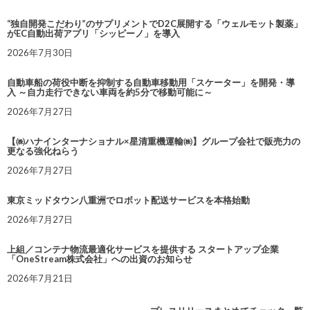
“独自開発こだわり”のサプリメントでD2C展開する「ウェルモット製薬」
がEC自動出荷アプリ「シッピーノ」を導入
2026年7月30日
自動車船の荷役中断を抑制する自動車移動用「スケーター」を開発・導
入 ～自力走行できない車両を約5分で移動可能に～
2026年7月27日
【㈱ハナインターナショナル×星清重機運輸㈱】グループ会社で販売力の
更なる強化ねらう
2026年7月27日
東京ミッドタウン八重洲でロボット配送サービスを本格始動
2026年7月27日
上組／コンテナ物流最適化サービスを提供する スタートアップ企業
「OneStream株式会社」への出資のお知らせ
2026年7月21日