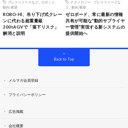
プレスリリースなど
,
ロボット
,
テクノロジー
,
プレスリリースな
動向/展望
ど
,
動向/展望
ROBO-HI、吊り下げ式クレー
ゼロボード、常に最新の情報
ンに代わる超重量級
共有が可能な“動的サプライヤ
200tAGVで「落下リスク」
ー管理”実現する新システムの
解消と説明
提供開始へ
Back to Top
メルマガ会員登録
プライバシーポリシー
広告掲載
会社概要