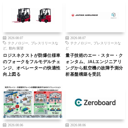
2026.08.07
2026.08.07
テクノロジー
,
プレスリリースな
テクノロジー
,
プレスリリースな
ど
,
動向/展望
ど
ロジスネクストが防爆仕様車
量子技術のエー・スター・ク
のフォークをフルモデルチェ
ォンタム、JALエンジニアリ
ンジ、オペレーターの快適性
ングから航空機の故障予測分
向上図る
析基盤構築を受託
2026.08.06
2026.08.06