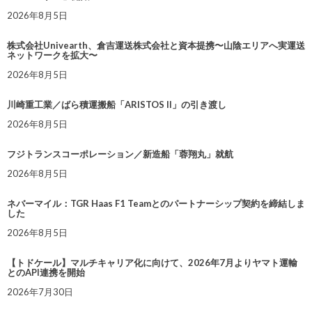
2026年8月5日
株式会社Univearth、倉吉運送株式会社と資本提携〜山陰エリアへ実運送
ネットワークを拡大〜
2026年8月5日
川崎重工業／ばら積運搬船「ARISTOS II」の引き渡し
2026年8月5日
フジトランスコーポレーション／新造船「蓉翔丸」就航
2026年8月5日
ネバーマイル：TGR Haas F1 Teamとのパートナーシップ契約を締結しま
した
2026年8月5日
【トドケール】マルチキャリア化に向けて、2026年7月よりヤマト運輸
とのAPI連携を開始
2026年7月30日