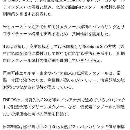
ディングス）の両者と組み、北米で船舶向けメタノール燃料の供給
網構築を目指すと発表した。
米ヒューストン近郊で船舶向けメタノール燃料のバンカリングとサ
プライチェーン構築を実現するため、共同検討を開始した。
4者は連携し、商業規模としては米国初となるShip to Ship方式（燃
料供給船が船舶に横付けして燃料を供給する手法）を採用し、船舶
向けメタノール燃料の供給網を展開していきたい考え。
再生可能エネルギー由来やバイオ由来の低炭素メタノールは、常
温・常圧で液体のため、利便性が高いのがメリット。海運領域の脱
炭素につながると期待が高まっている。
ENEOSは、出資先のC2Xが米ルイジアナ州で進めているプロジェク
トで製造予定のグリーンメタノールなど、低炭素メタノールの調達
および海運会社向けの供給を目指す。
日本郵船は船舶向けLNG（液化天然ガス）バンカリングの供給網構