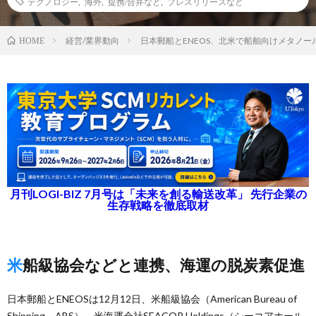
テクノロジー
,
海外
,
提携/合弁など
,
プレスリリースなど
経営/業界動向
日本郵船とENEOS、北米で船舶向けメタノ
HOME
月刊LOGI-BIZ 7月号は「未来を創る輸送改革」 先行企業の
生存戦略を徹底取材
米船級協会などと連携、海運の脱炭素促進
日本郵船とENEOSは12月12日、米船級協会（American Bureau of
Shipping、ABS）、米海運会社SEACOR Holdings（シーコアホール