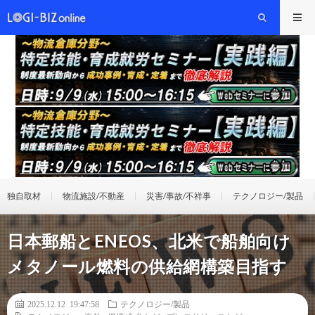
独自取材
物流施設/不動産
災害/事故/不祥事
テクノロジー/製品
日本郵船とENEOS、北米で船舶向け
メタノール燃料の供給網構築目指す
2025.12.12 19:47:58
テクノロジー/製品