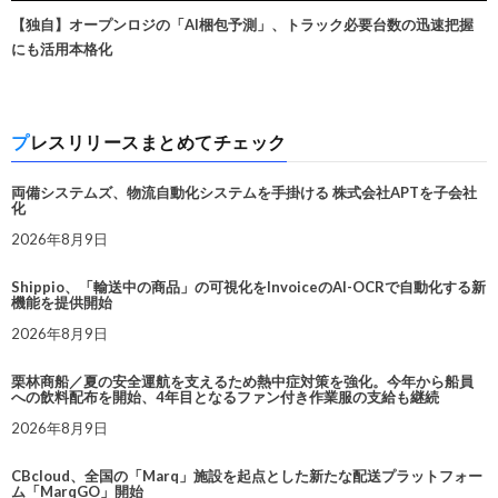
【独自】オープンロジの「AI梱包予測」、トラック必要台数の迅速把握
にも活用本格化
プレスリリースまとめてチェック
両備システムズ、物流自動化システムを手掛ける 株式会社APTを子会社
化
2026年8月9日
Shippio、「輸送中の商品」の可視化をInvoiceのAI-OCRで自動化する新
機能を提供開始
2026年8月9日
栗林商船／夏の安全運航を支えるため熱中症対策を強化。今年から船員
への飲料配布を開始、4年目となるファン付き作業服の支給も継続
2026年8月9日
CBcloud、全国の「Marq」施設を起点とした新たな配送プラットフォー
ム「MarqGO」開始