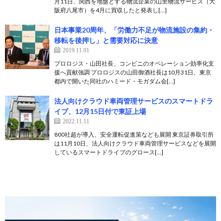
月11日、関西を地盤とする物流企業の山里物流サービス（大
阪府八尾市）を4月に買収したと発表し[…]
日本事業20周年、「労働力不足が物流施設の集約・
移転を後押し」と需要対応に決意
2019.11.01
プロロジス・山田社長、コンビニのオペレーション効率化支
援へ貢献強調 プロロジスの山田御酒社長は10月31日、東京
都内で開いた同社のハミード・モガダム会[…]
法人向けクラウド車両管理サービスのスマートドラ
イブ、12月15日付で東証上場
2022.11.11
800社超が導入、安全運転促進策なども展開 東京証券取引所
は11月10日、法人向けクラウド車両管理サービスなどを展開
しているスマートドライブのグロース[…]