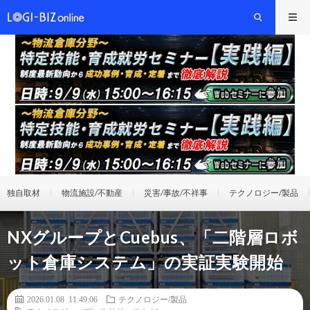
独自取材
物流施設/不動産
災害/事故/不祥事
テクノロジー/製品
NXグループとCuebus、「二階層ロボ
ット倉庫システム」の実証実験開始
2026.01.08 11:49:06
テクノロジー/製品