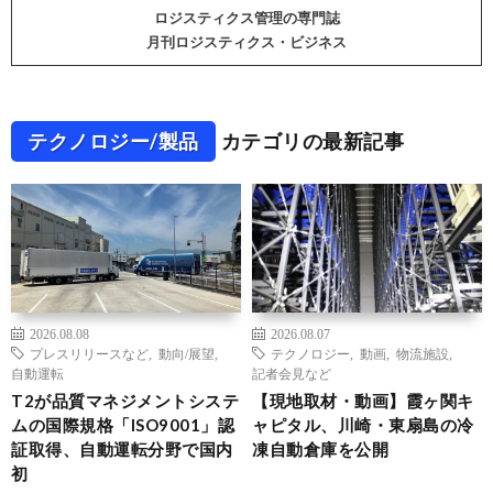
ロジスティクス管理の専門誌
月刊ロジスティクス・ビジネス
テクノロジー/製品
カテゴリの最新記事
2026.08.08
2026.08.07
プレスリリースなど
,
動向/展望
,
テクノロジー
,
動画
,
物流施設
,
自動運転
記者会見など
T2が品質マネジメントシステ
【現地取材・動画】霞ヶ関キ
ムの国際規格「ISO9001」認
ャピタル、川崎・東扇島の冷
証取得、自動運転分野で国内
凍自動倉庫を公開
初