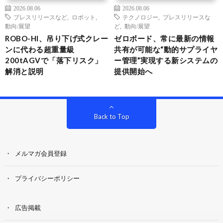
2026.08.06
2026.08.06
プレスリリースなど
,
ロボット
,
テクノロジー
,
プレスリリースな
動向/展望
ど
,
動向/展望
ROBO-HI、吊り下げ式クレー
ゼロボード、常に最新の情報
ンに代わる超重量級
共有が可能な“動的サプライヤ
200tAGVで「落下リスク」
ー管理”実現する新システムの
解消と説明
提供開始へ
Back to Top
メルマガ会員登録
プライバシーポリシー
広告掲載