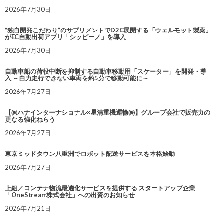
2026年7月30日
“独自開発こだわり”のサプリメントでD2C展開する「ウェルモット製薬」
がEC自動出荷アプリ「シッピーノ」を導入
2026年7月30日
自動車船の荷役中断を抑制する自動車移動用「スケーター」を開発・導
入 ～自力走行できない車両を約5分で移動可能に～
2026年7月27日
【㈱ハナインターナショナル×星清重機運輸㈱】グループ会社で販売力の
更なる強化ねらう
2026年7月27日
東京ミッドタウン八重洲でロボット配送サービスを本格始動
2026年7月27日
上組／コンテナ物流最適化サービスを提供する スタートアップ企業
「OneStream株式会社」への出資のお知らせ
2026年7月21日