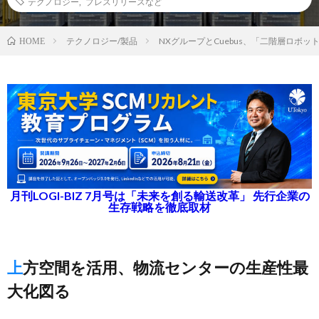
テクノロジー
,
プレスリリースなど
テクノロジー/製品
NXグループとCuebus、「二階層ロボ
HOME
月刊LOGI-BIZ 7月号は「未来を創る輸送改革」 先行企業の
生存戦略を徹底取材
上方空間を活用、物流センターの生産性最
大化図る