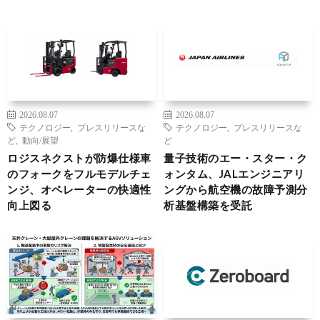
2026.08.07
2026.08.07
テクノロジー
,
プレスリリースな
テクノロジー
,
プレスリリースな
ど
,
動向/展望
ど
ロジスネクストが防爆仕様車
量子技術のエー・スター・ク
のフォークをフルモデルチェ
ォンタム、JALエンジニアリ
ンジ、オペレーターの快適性
ングから航空機の故障予測分
向上図る
析基盤構築を受託