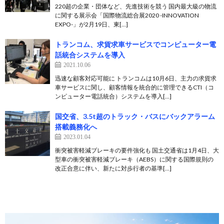
220超の企業・団体など、先進技術を競う 国内最大級の物流
に関する展示会「国際物流総合展2020 -INNOVATION
EXPO-」が2月19日、東[…]
トランコム、求貨求車サービスでコンピューター電
話統合システムを導入
2021.10.06
迅速な顧客対応可能に トランコムは10月6日、主力の求貨求
車サービスに関し、顧客情報を統合的に管理できるCTI（コ
ンピューター電話統合）システムを導入[…]
国交省、3.5t超のトラック・バスにバックアラーム
搭載義務化へ
2023.01.04
衝突被害軽減ブレーキの要件強化も 国土交通省は1月4日、大
型車の衝突被害軽減ブレーキ（AEBS）に関する国際規則の
改正合意に伴い、新たに対歩行者の基準[…]