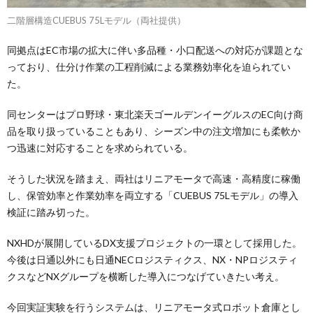
二階層構造CUEBUS 75Lモデル（両社提供）
同拠点はEC市場の拡大に伴い多品種・小口配送への対応が課題とな
っており、仕分け作業の工程削減による業務効率化を迫られてい
た。
同センターはプロ野球・東北楽天ゴールデンイーグルスのEC向け商
品を取り扱っていることもあり、シーズン中の注文増加にも柔軟か
つ迅速に対応することを求められている。
そうした状況を踏まえ、両社はリニアモータで高速・高精度に稼働
し、保管効率と作業効率を両立する「CUEBUS 75Lモデル」の導入
検証に踏み切った。
NXHDが展開しているDX支援プロジェクトの一環として採用した。
今後は日通以外にも日通NECロジスティクス、NX・NPロジスティ
クスなどNXグループを横断した導入につなげていきたい考え。
今回実証実験を行うシステムは、リニアモータ式ロボット倉庫とし