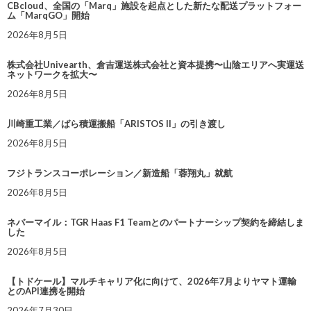
CBcloud、全国の「Marq」施設を起点とした新たな配送プラットフォー
ム「MarqGO」開始
2026年8月5日
株式会社Univearth、倉吉運送株式会社と資本提携〜山陰エリアへ実運送
ネットワークを拡大〜
2026年8月5日
川崎重工業／ばら積運搬船「ARISTOS II」の引き渡し
2026年8月5日
フジトランスコーポレーション／新造船「蓉翔丸」就航
2026年8月5日
ネバーマイル：TGR Haas F1 Teamとのパートナーシップ契約を締結しま
した
2026年8月5日
【トドケール】マルチキャリア化に向けて、2026年7月よりヤマト運輸
とのAPI連携を開始
2026年7月30日