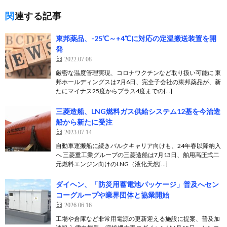
関連する記事
東邦薬品、-25℃～+4℃に対応の定温搬送装置を開
発
2022.07.08
厳密な温度管理実現、コロナワクチンなど取り扱い可能に 東
邦ホールディングスは7月6日、完全子会社の東邦薬品が、新
たにマイナス25度からプラス4度までの[…]
三菱造船、LNG燃料ガス供給システム12基を今治造
船から新たに受注
2023.07.14
自動車運搬船に続きバルクキャリア向けも、24年春以降納入
へ 三菱重工業グループの三菱造船は7月13日、舶用高圧式二
元燃料エンジン向けのLNG（液化天然[…]
ダイヘン、「防災用蓄電池パッケージ」普及へセン
コーグループや業界団体と協業開始
2026.06.16
工場や倉庫など非常用電源の更新迎える施設に提案、普及加