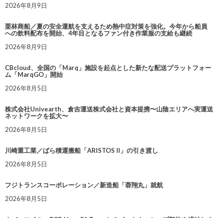
2026年8月9日
栗林商船／夏の安全運航を支えるため熱中症対策を強化。今年から船員
への飲料配布を開始、4年目となるファン付き作業服の支給も継続
2026年8月9日
CBcloud、全国の「Marq」施設を起点とした新たな配送プラットフォー
ム「MarqGO」開始
2026年8月5日
株式会社Univearth、倉吉運送株式会社と資本提携〜山陰エリアへ実運送
ネットワークを拡大〜
2026年8月5日
川崎重工業／ばら積運搬船「ARISTOS II」の引き渡し
2026年8月5日
フジトランスコーポレーション／新造船「蓉翔丸」就航
2026年8月5日