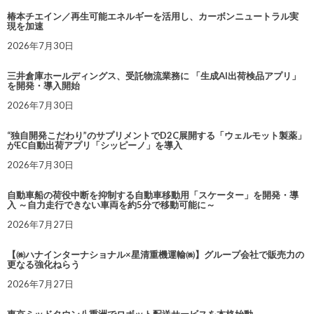
椿本チエイン／再生可能エネルギーを活用し、カーボンニュートラル実
現を加速
2026年7月30日
三井倉庫ホールディングス、受託物流業務に 「生成AI出荷検品アプリ」
を開発・導入開始
2026年7月30日
“独自開発こだわり”のサプリメントでD2C展開する「ウェルモット製薬」
がEC自動出荷アプリ「シッピーノ」を導入
2026年7月30日
自動車船の荷役中断を抑制する自動車移動用「スケーター」を開発・導
入 ～自力走行できない車両を約5分で移動可能に～
2026年7月27日
【㈱ハナインターナショナル×星清重機運輸㈱】グループ会社で販売力の
更なる強化ねらう
2026年7月27日
東京ミッドタウン八重洲でロボット配送サービスを本格始動