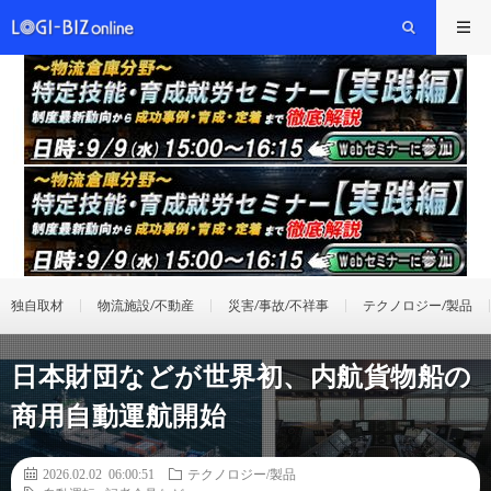
独自取材
物流施設/不動産
災害/事故/不祥事
テクノロジー/製品
日本財団などが世界初、内航貨物船の
商用自動運航開始
2026.02.02 06:00:51
テクノロジー/製品