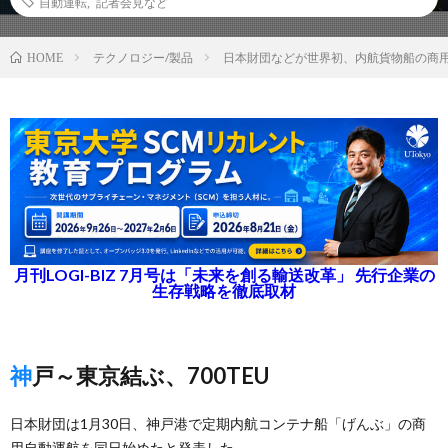
自動運転
,
記者会見など
テクノロジー/製品
日本財団などが世界初、内航貨物船の商
HOME
月刊LOGI-BIZ 7月号は「未来を創る輸送改革」 先行企業の
生存戦略を徹底取材
神戸～東京結ぶ、700TEU
日本財団は1月30日、神戸港で定期内航コンテナ船「げんぶ」の商
用自動運航を同日始めたと発表した。