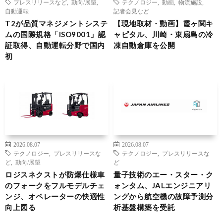
プレスリリースなど
,
動向/展望
,
テクノロジー
,
動画
,
物流施設
,
自動運転
記者会見など
T2が品質マネジメントシステ
【現地取材・動画】霞ヶ関キ
ムの国際規格「ISO9001」認
ャピタル、川崎・東扇島の冷
証取得、自動運転分野で国内
凍自動倉庫を公開
初
2026.08.07
2026.08.07
テクノロジー
,
プレスリリースな
テクノロジー
,
プレスリリースな
ど
,
動向/展望
ど
ロジスネクストが防爆仕様車
量子技術のエー・スター・ク
のフォークをフルモデルチェ
ォンタム、JALエンジニアリ
ンジ、オペレーターの快適性
ングから航空機の故障予測分
向上図る
析基盤構築を受託