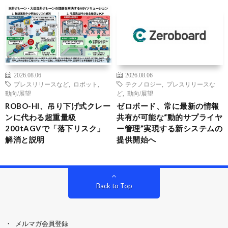
2026.08.06
2026.08.06
プレスリリースなど
,
ロボット
,
テクノロジー
,
プレスリリースな
動向/展望
ど
,
動向/展望
ROBO-HI、吊り下げ式クレー
ゼロボード、常に最新の情報
ンに代わる超重量級
共有が可能な“動的サプライヤ
200tAGVで「落下リスク」
ー管理”実現する新システムの
解消と説明
提供開始へ
Back to Top
メルマガ会員登録