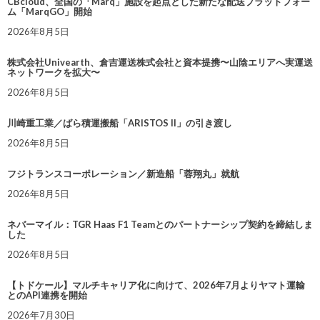
CBcloud、全国の「Marq」施設を起点とした新たな配送プラットフォー
ム「MarqGO」開始
2026年8月5日
株式会社Univearth、倉吉運送株式会社と資本提携〜山陰エリアへ実運送
ネットワークを拡大〜
2026年8月5日
川崎重工業／ばら積運搬船「ARISTOS II」の引き渡し
2026年8月5日
フジトランスコーポレーション／新造船「蓉翔丸」就航
2026年8月5日
ネバーマイル：TGR Haas F1 Teamとのパートナーシップ契約を締結しま
した
2026年8月5日
【トドケール】マルチキャリア化に向けて、2026年7月よりヤマト運輸
とのAPI連携を開始
2026年7月30日