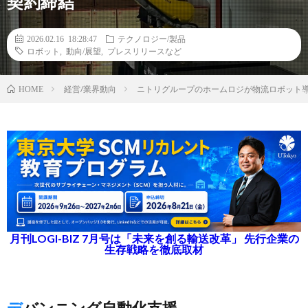
契約締結
2026.02.16 18:28:47
テクノロジー/製品
ロボット
,
動向/展望
,
プレスリリースなど
経営/業界動向
ニトリグループのホームロジが物流ロボット導入一
HOME
月刊LOGI-BIZ 7月号は「未来を創る輸送改革」 先行企業の
生存戦略を徹底取材
デバンニング自動化支援