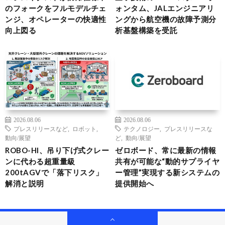
のフォークをフルモデルチェ
ォンタム、JALエンジニアリ
ンジ、オペレーターの快適性
ングから航空機の故障予測分
向上図る
析基盤構築を受託
2026.08.06
2026.08.06
プレスリリースなど
,
ロボット
,
テクノロジー
,
プレスリリースな
動向/展望
ど
,
動向/展望
ROBO-HI、吊り下げ式クレー
ゼロボード、常に最新の情報
ンに代わる超重量級
共有が可能な“動的サプライヤ
200tAGVで「落下リスク」
ー管理”実現する新システムの
解消と説明
提供開始へ