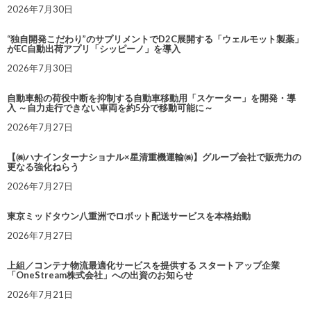
2026年7月30日
“独自開発こだわり”のサプリメントでD2C展開する「ウェルモット製薬」
がEC自動出荷アプリ「シッピーノ」を導入
2026年7月30日
自動車船の荷役中断を抑制する自動車移動用「スケーター」を開発・導
入 ～自力走行できない車両を約5分で移動可能に～
2026年7月27日
【㈱ハナインターナショナル×星清重機運輸㈱】グループ会社で販売力の
更なる強化ねらう
2026年7月27日
東京ミッドタウン八重洲でロボット配送サービスを本格始動
2026年7月27日
上組／コンテナ物流最適化サービスを提供する スタートアップ企業
「OneStream株式会社」への出資のお知らせ
2026年7月21日