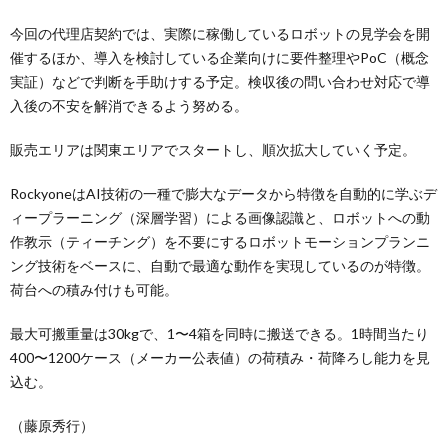
今回の代理店契約では、実際に稼働しているロボットの見学会を開
催するほか、導入を検討している企業向けに要件整理やPoC（概念
実証）などで判断を手助けする予定。検収後の問い合わせ対応で導
入後の不安を解消できるよう努める。
販売エリアは関東エリアでスタートし、順次拡大していく予定。
RockyoneはAI技術の一種で膨大なデータから特徴を自動的に学ぶデ
ィープラーニング（深層学習）による画像認識と、ロボットへの動
作教示（ティーチング）を不要にするロボットモーションプランニ
ング技術をベースに、自動で最適な動作を実現しているのが特徴。
荷台への積み付けも可能。
最大可搬重量は30kgで、1〜4箱を同時に搬送できる。1時間当たり
400〜1200ケース（メーカー公表値）の荷積み・荷降ろし能力を見
込む。
（藤原秀行）