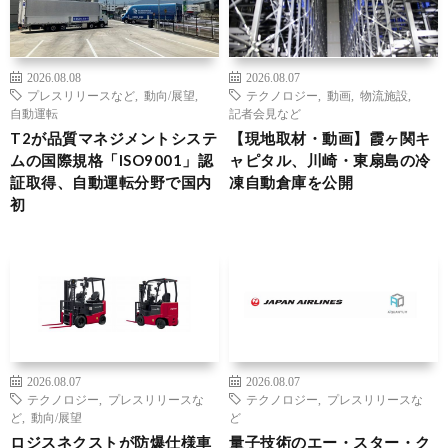
2026.08.08
2026.08.07
プレスリリースなど
,
動向/展望
,
テクノロジー
,
動画
,
物流施設
,
自動運転
記者会見など
T2が品質マネジメントシステ
【現地取材・動画】霞ヶ関キ
ムの国際規格「ISO9001」認
ャピタル、川崎・東扇島の冷
証取得、自動運転分野で国内
凍自動倉庫を公開
初
2026.08.07
2026.08.07
テクノロジー
,
プレスリリースな
テクノロジー
,
プレスリリースな
ど
,
動向/展望
ど
ロジスネクストが防爆仕様車
量子技術のエー・スター・ク