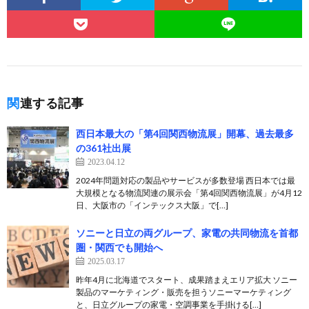
関連する記事
西日本最大の「第4回関西物流展」開幕、過去最多
の361社出展
2023.04.12
2024年問題対応の製品やサービスが多数登場 西日本では最
大規模となる物流関連の展示会「第4回関西物流展」が4月12
日、大阪市の「インテックス大阪」で[…]
ソニーと日立の両グループ、家電の共同物流を首都
圏・関西でも開始へ
2025.03.17
昨年4月に北海道でスタート、成果踏まえエリア拡大 ソニー
製品のマーケティング・販売を担うソニーマーケティング
と、日立グループの家電・空調事業を手掛ける[…]