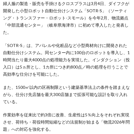
婦人服の製造・販売を手掛けるクロスプラスは3月4日、ダイフクが
開発した小型ロボット自動仕分けシステム「SOTR-S」（ソーティ
ング・トランスファー・ロボット-スモール）を今年2月、物流拠点
「中部流通センター」（岐阜県海津市）に初めて導入したと発表し
た。
「SOTR-S」は、アパレルや化粧品など小型商材向けに開発された
自動仕分けシステム。同センター内に100台のロボットを導入し、1
時間当たり最大4000点の処理能力を実現した。インダクション（投
入口）は5ヵ所とし、1カ所につき約800点／時の処理を行うことで
高効率な仕分けを可能にした。
また、1500㎡以内の区画制限という建築基準法上の条件を踏まえな
がら、仕分け先店舗を最大300店舗まで拡張可能な設計を取り入れ
ている。
作業効率を従来比で約3倍に改善、生産性は5％向上をそれぞれ実現
させ、荷待ち・荷役時間短縮などの法規制が始まる「物流2026年問
題」への対応を強化する。