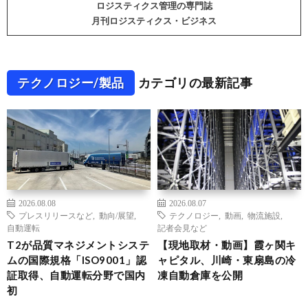
ロジスティクス管理の専門誌
月刊ロジスティクス・ビジネス
テクノロジー/製品
カテゴリの最新記事
2026.08.08
2026.08.07
プレスリリースなど
,
動向/展望
,
テクノロジー
,
動画
,
物流施設
,
自動運転
記者会見など
T2が品質マネジメントシステ
【現地取材・動画】霞ヶ関キ
ムの国際規格「ISO9001」認
ャピタル、川崎・東扇島の冷
証取得、自動運転分野で国内
凍自動倉庫を公開
初