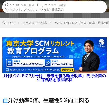
2026.03.05 06:00:51
テクノロジー/製品
ロボット
,
プレスリリースなど
,
物流施設
テクノロジー/製品
アパレルのクロスプラス、岐阜・海津の物
HOME
月刊LOGI-BIZ 7月号は「未来を創る輸送改革」 先行企業の
生存戦略を徹底取材
仕分け効率3倍、生産性5％向上図る