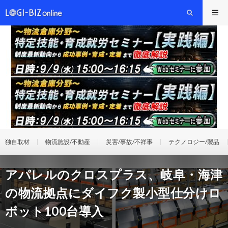
独自取材
物流施設/不動産
災害/事故/不祥事
テクノロジー/製品
アパレルのクロスプラス、岐阜・海津
の物流拠点にダイフク製小型仕分けロ
ボット100台導入