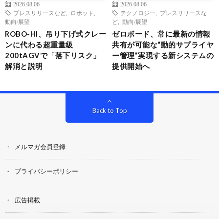
2026.08.06
2026.08.06
プレスリリースなど
,
ロボット
,
テクノロジー
,
プレスリリースな
動向/展望
ど
,
動向/展望
ROBO-HI、吊り下げ式クレー
ゼロボード、常に最新の情報
ンに代わる超重量級
共有が可能な“動的サプライヤ
200tAGVで「落下リスク」
ー管理”実現する新システムの
解消と説明
提供開始へ
Back to Top
メルマガ会員登録
プライバシーポリシー
広告掲載