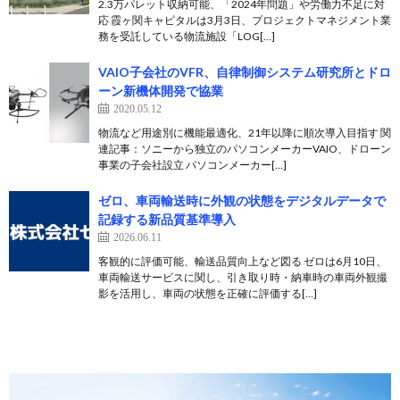
2.3万パレット収納可能、「2024年問題」や労働力不足に対
応 霞ヶ関キャピタルは3月3日、プロジェクトマネジメント業
務を受託している物流施設「LOG[…]
VAIO子会社のVFR、自律制御システム研究所とドロ
ーン新機体開発で協業
2020.05.12
物流など用途別に機能最適化、21年以降に順次導入目指す 関
連記事：ソニーから独立のパソコンメーカーVAIO、ドローン
事業の子会社設立 パソコンメーカー[…]
ゼロ、車両輸送時に外観の状態をデジタルデータで
記録する新品質基準導入
2026.06.11
客観的に評価可能、輸送品質向上など図る ゼロは6月10日、
車両輸送サービスに関し、引き取り時・納車時の車両外観撮
影を活用し、車両の状態を正確に評価する[…]