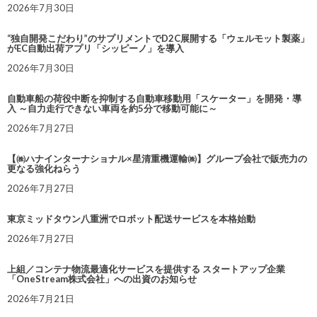
2026年7月30日
“独自開発こだわり”のサプリメントでD2C展開する「ウェルモット製薬」
がEC自動出荷アプリ「シッピーノ」を導入
2026年7月30日
自動車船の荷役中断を抑制する自動車移動用「スケーター」を開発・導
入 ～自力走行できない車両を約5分で移動可能に～
2026年7月27日
【㈱ハナインターナショナル×星清重機運輸㈱】グループ会社で販売力の
更なる強化ねらう
2026年7月27日
東京ミッドタウン八重洲でロボット配送サービスを本格始動
2026年7月27日
上組／コンテナ物流最適化サービスを提供する スタートアップ企業
「OneStream株式会社」への出資のお知らせ
2026年7月21日