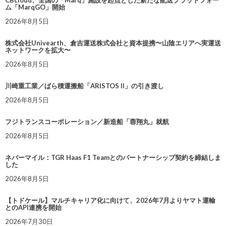
CBcloud、全国の「Marq」施設を起点とした新たな配送プラットフォー
ム「MarqGO」開始
2026年8月5日
株式会社Univearth、倉吉運送株式会社と資本提携〜山陰エリアへ実運送
ネットワークを拡大〜
2026年8月5日
川崎重工業／ばら積運搬船「ARISTOS II」の引き渡し
2026年8月5日
フジトランスコーポレーション／新造船「蓉翔丸」就航
2026年8月5日
ネバーマイル：TGR Haas F1 Teamとのパートナーシップ契約を締結しま
した
2026年8月5日
【トドケール】マルチキャリア化に向けて、2026年7月よりヤマト運輸
とのAPI連携を開始
2026年7月30日