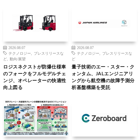
2026.08.07
2026.08.07
テクノロジー
,
プレスリリースな
テクノロジー
,
プレスリリースな
ど
,
動向/展望
ど
ロジスネクストが防爆仕様車
量子技術のエー・スター・ク
のフォークをフルモデルチェ
ォンタム、JALエンジニアリ
ンジ、オペレーターの快適性
ングから航空機の故障予測分
向上図る
析基盤構築を受託