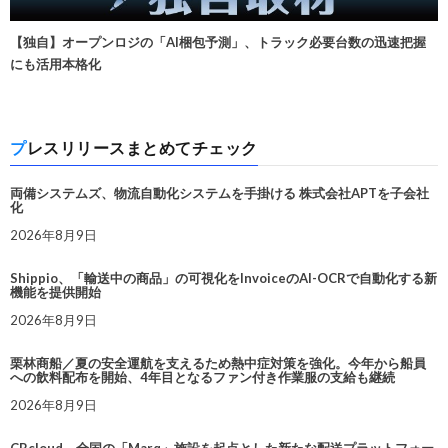
【独自】オープンロジの「AI梱包予測」、トラック必要台数の迅速把握
にも活用本格化
プレスリリースまとめてチェック
両備システムズ、物流自動化システムを手掛ける 株式会社APTを子会社
化
2026年8月9日
Shippio、「輸送中の商品」の可視化をInvoiceのAI-OCRで自動化する新
機能を提供開始
2026年8月9日
栗林商船／夏の安全運航を支えるため熱中症対策を強化。今年から船員
への飲料配布を開始、4年目となるファン付き作業服の支給も継続
2026年8月9日