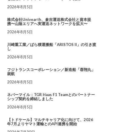
2026年8月5日
株式会社Univearth、倉吉運送株式会社と資本提
携〜山陰エリアへ実運送ネットワークを拡大〜
2026年8月5日
川崎重工業／ばら積運搬船「ARISTOS II」の引き渡
し
2026年8月5日
フジトランスコーポレーション／新造船「蓉翔丸」
就航
2026年8月5日
ネバーマイル：TGR Haas F1 Teamとのパートナー
シップ契約を締結しました
2026年8月5日
【トドケール】マルチキャリア化に向けて、2026
年7月よりヤマト運輸とのAPI連携を開始
2026年7月30日