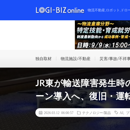
物流不動産,ロボット,ドロ
独自取材
物流施設/不動産
災害/事故/不祥
JR東が輸送障害発生時
ーン導入へ、復旧・運
2026.03.12 06:00:57
テクノロジー/製品
AI
,
プ