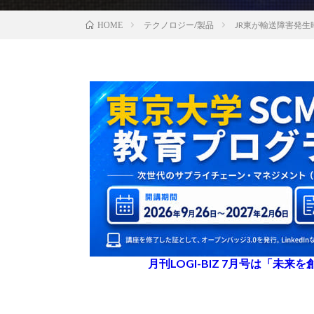
テクノロジー/製品
JR東が輸送障害発
HOME
月刊LOGI-BIZ 7月号は「未