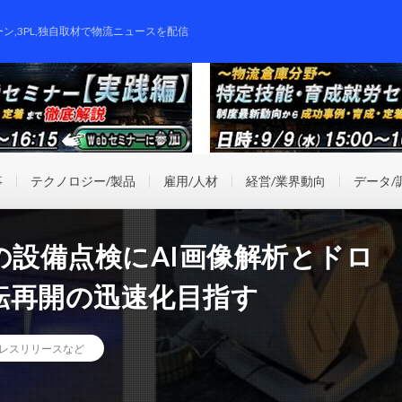
ーン,3PL,独自取材で物流ニュースを配信
事
テクノロジー/製品
雇用/人材
経営/業界動向
データ/
の設備点検にAI画像解析とドロ
転再開の迅速化目指す
レスリリースなど