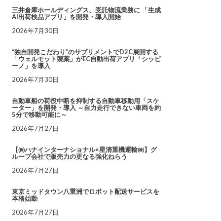
三井倉庫ホールディングス、受託物流業務に 「生成
AI出荷検品アプリ」を開発・導入開始
2026年7月30日
“独自開発こだわり”のサプリメントでD2C展開する
「ウェルモット製薬」がEC自動出荷アプリ「シッピ
ーノ」を導入
2026年7月30日
自動車船の荷役中断を抑制する自動車移動用「スケ
ーター」を開発・導入 ～自力走行できない車両を約
5分で移動可能に～
2026年7月27日
【㈱ハナインターナショナル×星清重機運輸㈱】グ
ループ会社で販売力の更なる強化ねらう
2026年7月27日
東京ミッドタウン八重洲でロボット配送サービスを
本格始動
2026年7月27日