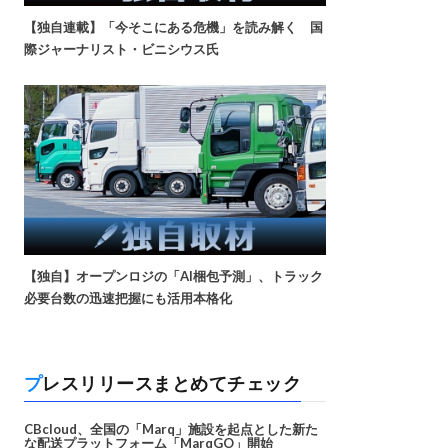
【独自連載】「今そこにある危機」を読み解く 国
際ジャーナリスト・ビニシウス氏
【独自】オープンロジの「AI梱包予測」、トラック
必要台数の迅速把握にも活用本格化
プレスリリースまとめてチェック
CBcloud、全国の「Marq」施設を起点とした新た
な配送プラットフォーム「MarqGO」開始