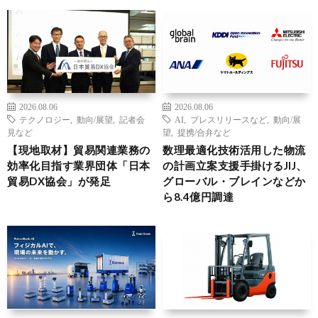
2026.08.06
2026.08.06
テクノロジー
,
動向/展望
,
記者会
AI
,
プレスリリースなど
,
動向/展
見など
望
,
提携/合弁など
【現地取材】貿易関連業務の
数理最適化技術活用した物流
効率化目指す業界団体「日本
の計画立案支援手掛けるJIJ、
貿易DX協会」が発足
グローバル・ブレインなどか
ら8.4億円調達