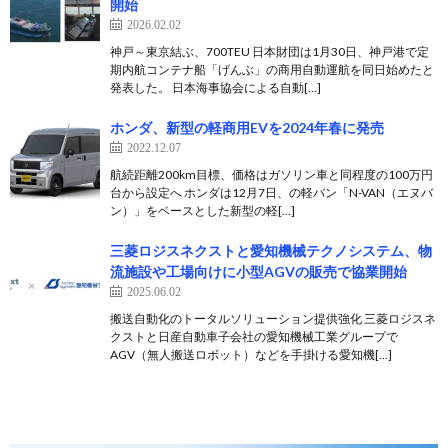
開始
2026.02.02
神戸～東京結ぶ、700TEU 日本財団は1月30日、神戸港で定
期内航コンテナ船「げんぶ」の商用自動運航を同日始めたと
発表した。 日本海事協会による自動[…]
ホンダ、新型の軽商用EVを2024年春に発売
2022.12.07
航続距離200km目標、価格はガソリン車と同程度の100万円
台から設定へ ホンダは12月7日、の軽バン「N-VAN（エヌバ
ン）」をベースとした新型の軽[…]
三菱ロジスネクストと愛知機械テクノシステム、物
流施設や工場向けに小型AGVの販売で協業開始
2025.06.02
搬送自動化のトータルソリューション提供強化 三菱ロジスネ
クストと日産自動車子会社の愛知機械工業グループで
AGV（無人搬送ロボット）などを手掛ける愛知機[…]