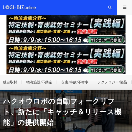
独自取材
物流施設/不動産
災害/事故/不祥事
テクノロジー/製品
ハクオウロボの自動フォークリフ
ト、新たに「キャッチ＆リリース機
能」の提供開始