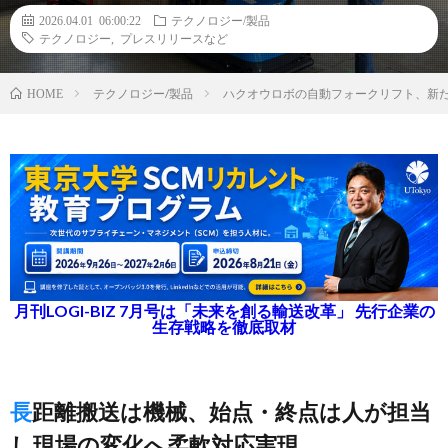
2026.04.01 06:00:22
テクノロジー/製品
テクノロジー
,
プレスリリースなど
テクノロジー/製品
ハクオウロボの自動フォークリフト、新
HOME
月刊LOGI-BIZ 7月号は「未来を創る輸送改革」 先行企業の
生存戦略を徹底取材
長距離搬送は機械、始点・終点は人が担当
し現場の変化へ柔軟対応実現