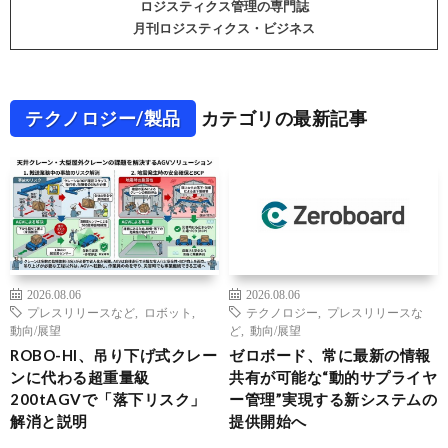
ロジスティクス管理の専門誌
月刊ロジスティクス・ビジネス
テクノロジー/製品
カテゴリの最新記事
2026.08.06
2026.08.06
プレスリリースなど
,
ロボット
,
テクノロジー
,
プレスリリースな
動向/展望
ど
,
動向/展望
ROBO-HI、吊り下げ式クレー
ゼロボード、常に最新の情報
ンに代わる超重量級
共有が可能な“動的サプライヤ
200tAGVで「落下リスク」
ー管理”実現する新システムの
解消と説明
提供開始へ