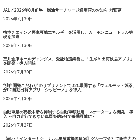
JAL／2026年8月前半 燃油サーチャージ適用額のお知らせ(変更)
2026年7月30日
椿本チエイン／再生可能エネルギーを活用し、カーボンニュートラル実
現を加速
2026年7月30日
三井倉庫ホールディングス、受託物流業務に 「生成AI出荷検品アプリ」
を開発・導入開始
2026年7月30日
“独自開発こだわり”のサプリメントでD2C展開する「ウェルモット製薬」
がEC自動出荷アプリ「シッピーノ」を導入
2026年7月30日
自動車船の荷役中断を抑制する自動車移動用「スケーター」を開発・導
入 ～自力走行できない車両を約5分で移動可能に～
2026年7月27日
【㈱ハナインターナショナル×星清重機運輸㈱】グループ会社で販売力の