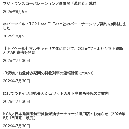
フジトランスコーポレーション／新造船「蓉翔丸」就航
2026年8月5日
ネバーマイル：TGR Haas F1 Teamとのパートナーシップ契約を締結しま
した
2026年8月5日
【トドケール】マルチキャリア化に向けて、2026年7月よりヤマト運輸
とのAPI連携を開始
2026年7月30日
JR貨物／お盆休み期間の貨物列車の運転計画について
2026年7月30日
にしてつドイツ現地法人 シュツットガルト事務所移転のご案内
2026年7月30日
NCA／日本発国際航空貨物燃油サーチャージ適用額のお知らせ（2026年
8月1日適用 改定）
2026年7月30日