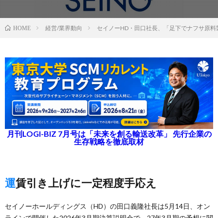
経営/業界動向
セイノーHD・田口社長、「足下でナフサ原料
HOME
月刊LOGI-BIZ 7月号は「未来を創る輸送改革」 先行企業の
生存戦略を徹底取材
運賃引き上げに一定程度手応え
セイノーホールディングス（HD）の田口義隆社長は5月14日、オン
ラインで開催した2026年3月期決算説明会で、27年3月期の予想に関