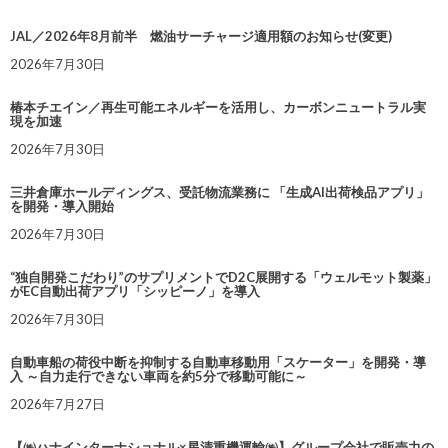
JAL／2026年8月前半 燃油サーチャージ適用額のお知らせ(変更)
2026年7月30日
椿本チエイン／再生可能エネルギーを活用し、カーボンニュートラル実
現を加速
2026年7月30日
三井倉庫ホールディングス、受託物流業務に 「生成AI出荷検品アプリ」
を開発・導入開始
2026年7月30日
“独自開発こだわり”のサプリメントでD2C展開する「ウェルモット製薬」
がEC自動出荷アプリ「シッピーノ」を導入
2026年7月30日
自動車船の荷役中断を抑制する自動車移動用「スケーター」を開発・導
入 ～自力走行できない車両を約5分で移動可能に～
2026年7月27日
【㈱ハナインターナショナル×星清重機運輸㈱】グループ会社で販売力の