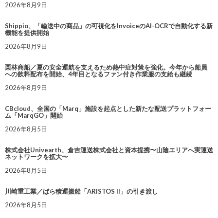
2026年8月9日
Shippio、「輸送中の商品」の可視化をInvoiceのAI-OCRで自動化する新
機能を提供開始
2026年8月9日
栗林商船／夏の安全運航を支えるため熱中症対策を強化。今年から船員
への飲料配布を開始、4年目となるファン付き作業服の支給も継続
2026年8月9日
CBcloud、全国の「Marq」施設を起点とした新たな配送プラットフォー
ム「MarqGO」開始
2026年8月5日
株式会社Univearth、倉吉運送株式会社と資本提携〜山陰エリアへ実運送
ネットワークを拡大〜
2026年8月5日
川崎重工業／ばら積運搬船「ARISTOS II」の引き渡し
2026年8月5日