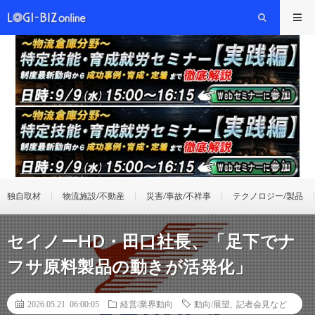
独自取材
物流施設/不動産
災害/事故/不祥事
テクノロジー/製品
セイノーHD・田口社長、「足下でナ
フサ原料製品の動きが活発化」
2026.05.21 06:00:05
経営/業界動向
動向/展望
,
記者会見など