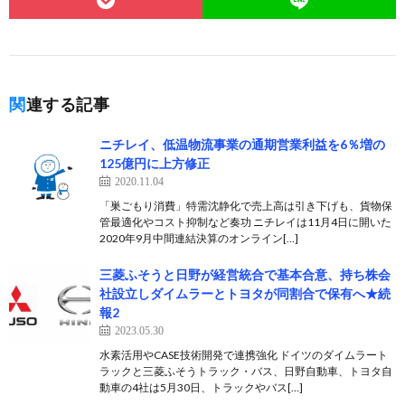
関連する記事
ニチレイ、低温物流事業の通期営業利益を6％増の
125億円に上方修正
2020.11.04
「巣ごもり消費」特需沈静化で売上高は引き下げも、貨物保
管最適化やコスト抑制など奏功 ニチレイは11月4日に開いた
2020年9月中間連結決算のオンライン[…]
三菱ふそうと日野が経営統合で基本合意、持ち株会
社設立しダイムラーとトヨタが同割合で保有へ★続
報2
2023.05.30
水素活用やCASE技術開発で連携強化 ドイツのダイムラート
ラックと三菱ふそうトラック・バス、日野自動車、トヨタ自
動車の4社は5月30日、トラックやバス[…]