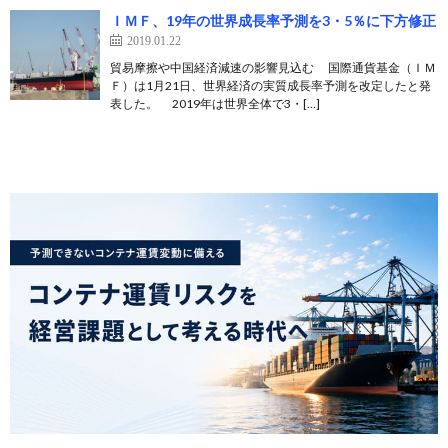
ＩＭＦ、19年の世界成長率予測を3・5％に下方修正
2019.01.22
貿易摩擦や中国経済減速の影響見込む 国際通貨基金（ＩＭ
Ｆ）は1月21日、世界経済の実質成長率予測を改定したと発
表した。 2019年は世界全体で3・[…]