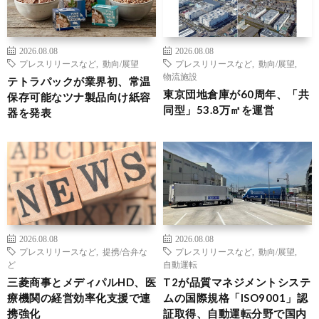
2026.08.08
2026.08.08
プレスリリースなど
,
動向/展望
プレスリリースなど
,
動向/展望
,
物流施設
テトラパックが業界初、常温
東京団地倉庫が60周年、「共
保存可能なツナ製品向け紙容
同型」53.8万㎡を運営
器を発表
2026.08.08
2026.08.08
プレスリリースなど
,
提携/合弁な
プレスリリースなど
,
動向/展望
,
ど
自動運転
三菱商事とメディパルHD、医
T2が品質マネジメントシステ
療機関の経営効率化支援で連
ムの国際規格「ISO9001」認
携強化
証取得、自動運転分野で国内