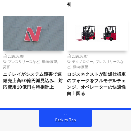
初
2026.08.08
2026.08.07
プレスリリースなど
,
動向/展望
,
テクノロジー
,
プレスリリースな
災害
ど
,
動向/展望
ニチレイがシステム障害で連
ロジスネクストが防爆仕様車
結売上高50億円減見込み、対
のフォークをフルモデルチェ
応費用10億円を特損計上
ンジ、オペレーターの快適性
向上図る
Back to Top