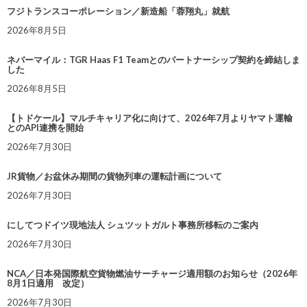
フジトランスコーポレーション／新造船「蓉翔丸」就航
2026年8月5日
ネバーマイル：TGR Haas F1 Teamとのパートナーシップ契約を締結しま
した
2026年8月5日
【トドケール】マルチキャリア化に向けて、2026年7月よりヤマト運輸
とのAPI連携を開始
2026年7月30日
JR貨物／お盆休み期間の貨物列車の運転計画について
2026年7月30日
にしてつドイツ現地法人 シュツットガルト事務所移転のご案内
2026年7月30日
NCA／日本発国際航空貨物燃油サーチャージ適用額のお知らせ（2026年
8月1日適用 改定）
2026年7月30日