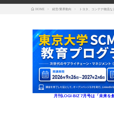
経営/業界動向
トヨタ、コンテナ物流な
HOME
月刊LOGI-BIZ 7月号は「未