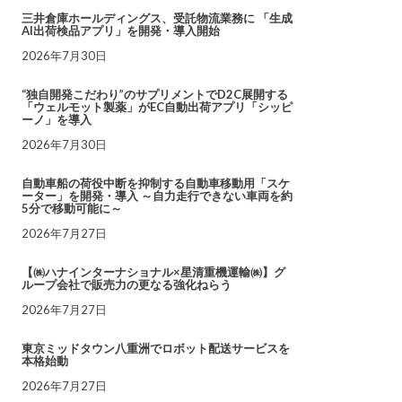
三井倉庫ホールディングス、受託物流業務に 「生成
AI出荷検品アプリ」を開発・導入開始
2026年7月30日
“独自開発こだわり”のサプリメントでD2C展開する
「ウェルモット製薬」がEC自動出荷アプリ「シッピ
ーノ」を導入
2026年7月30日
自動車船の荷役中断を抑制する自動車移動用「スケ
ーター」を開発・導入 ～自力走行できない車両を約
5分で移動可能に～
2026年7月27日
【㈱ハナインターナショナル×星清重機運輸㈱】グ
ループ会社で販売力の更なる強化ねらう
2026年7月27日
東京ミッドタウン八重洲でロボット配送サービスを
本格始動
2026年7月27日