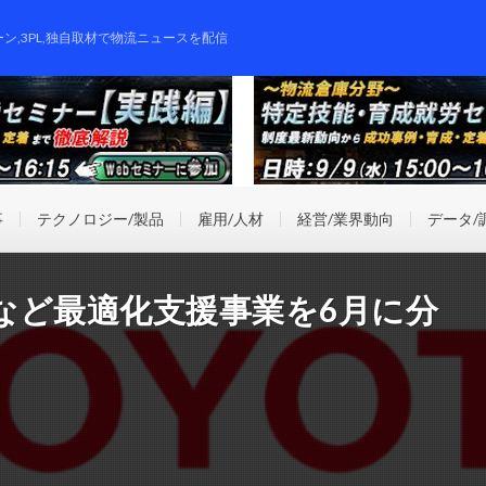
ーン,3PL,独自取材で物流ニュースを配信
事
テクノロジー/製品
雇用/人材
経営/業界動向
データ/
など最適化支援事業を6月に分