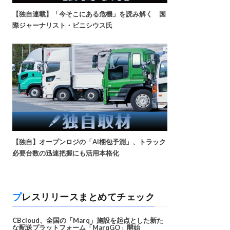
【独自連載】「今そこにある危機」を読み解く 国
際ジャーナリスト・ビニシウス氏
【独自】オープンロジの「AI梱包予測」、トラック
必要台数の迅速把握にも活用本格化
プレスリリースまとめてチェック
CBcloud、全国の「Marq」施設を起点とした新た
な配送プラットフォーム「MarqGO」開始