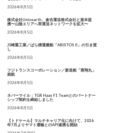
2026年8月5日
株式会社Univearth、倉吉運送株式会社と資本提
携〜山陰エリアへ実運送ネットワークを拡大〜
2026年8月5日
川崎重工業／ばら積運搬船「ARISTOS II」の引き渡
し
2026年8月5日
フジトランスコーポレーション／新造船「蓉翔丸」
就航
2026年8月5日
ネバーマイル：TGR Haas F1 Teamとのパートナー
シップ契約を締結しました
2026年8月5日
【トドケール】マルチキャリア化に向けて、2026
年7月よりヤマト運輸とのAPI連携を開始
2026年7月30日