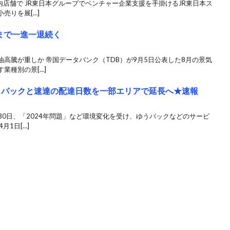
内店舗で JR東日本グループでベンチャー企業支援を手掛けるJR東日本ス
売りを展[…]
まで一進一退続く
高騰が重しか 帝国データバンク（TDB）が9月5日公表した8月の景気
業種別の景[…]
ゆうパックと速達の配達日数を一部エリアで延長へ★速報
月30日、「2024年問題」など環境変化を受け、ゆうパックなどのサービ
月1日[…]