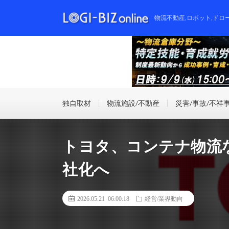
物流不動産,ロボット,ドロ
独自取材
物流施設/不動産
災害/事故/不祥
トヨタ、コンテナ物流
社化へ
2026.05.21 06:00:18
経営/業界動向