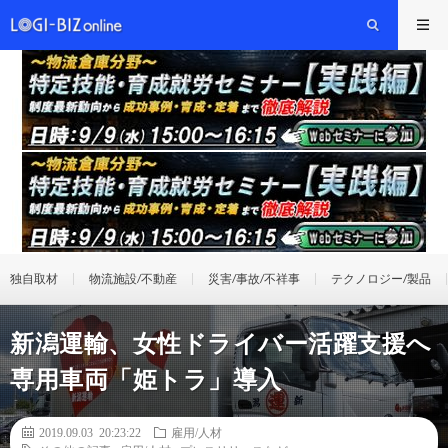
独自取材
物流施設/不動産
災害/事故/不祥事
テクノロジー/製品
新潟運輸、女性ドライバー活躍支援へ
専用車両「姫トラ」導入
2019.09.03 20:23:22
雇用/人材