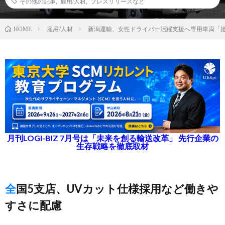
その他の記事
,
雇用/人材
,
プレスリリースなど
雇用/人材
新潟運輸、女性ドライバー活躍支援へ専用車両「
HOME
月刊LOGI-BIZ 7月号は「未来を創る輸送改革」 先行企業の
生存戦略を徹底取材
全国5支店、UVカット仕様採用など働きや
すさに配慮