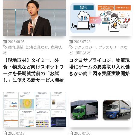
2026.08.05
2026.07.28
動向/展望
,
記者会見など
,
雇用/人
テクノロジー
,
プレスリリースな
材
ど
,
雇用/人材
【現地取材】タイミー、外
コクヨサプライロジ、物流現
食・物流など向けスポットワ
場にゲームの要素取り入れ働
ークを長期就労前の「お試
きがい向上図る実証実験開始
し」に使える新サービス開始
2026.07.18
2026.07.06