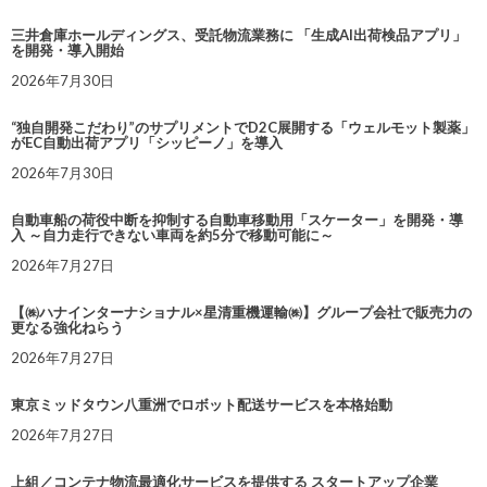
三井倉庫ホールディングス、受託物流業務に 「生成AI出荷検品アプリ」
を開発・導入開始
2026年7月30日
“独自開発こだわり”のサプリメントでD2C展開する「ウェルモット製薬」
がEC自動出荷アプリ「シッピーノ」を導入
2026年7月30日
自動車船の荷役中断を抑制する自動車移動用「スケーター」を開発・導
入 ～自力走行できない車両を約5分で移動可能に～
2026年7月27日
【㈱ハナインターナショナル×星清重機運輸㈱】グループ会社で販売力の
更なる強化ねらう
2026年7月27日
東京ミッドタウン八重洲でロボット配送サービスを本格始動
2026年7月27日
上組／コンテナ物流最適化サービスを提供する スタートアップ企業