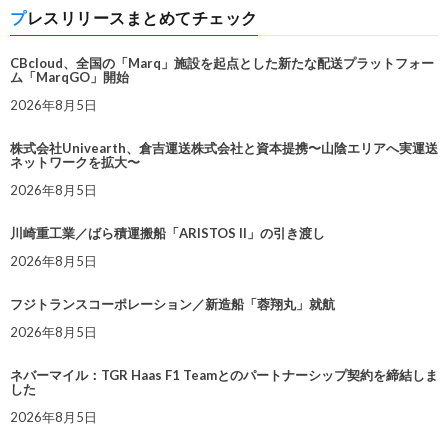
プレスリリースまとめてチェック
CBcloud、全国の「Marq」施設を起点とした新たな配送プラットフォー
ム「MarqGO」開始
2026年8月5日
株式会社Univearth、倉吉運送株式会社と資本提携〜山陰エリアへ実運送
ネットワークを拡大〜
2026年8月5日
川崎重工業／ばら積運搬船「ARISTOS II」の引き渡し
2026年8月5日
フジトランスコーポレーション／新造船「蓉翔丸」就航
2026年8月5日
ネバーマイル：TGR Haas F1 Teamとのパートナーシップ契約を締結しま
した
2026年8月5日