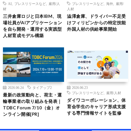
AI
,
プレスリリースなど
,
雇用/人
プレスリリースなど
,
海外
,
雇用/
材
人材
三井倉庫ロジと日本IBM、現
澁澤倉庫、ドライバー不足受
場社員がAIアプリケーション
けフィリピンからの特定技能
を自ら開発・運用する実践型
外国人材の供給事業開始
人材育成モデル構築
2026.06.24
タイアップ2
2026.06.23
プレスリリースなど
,
雇用/人材
最新の政策動向と、荷主・運
ダイワコーポレーション、体
輸事業者の取り組みを発表｜
育会学生のキャリア形成支援
TDBC Forum 7/10（金）オ
する専門情報サイトを監修
ンライン開催[PR]