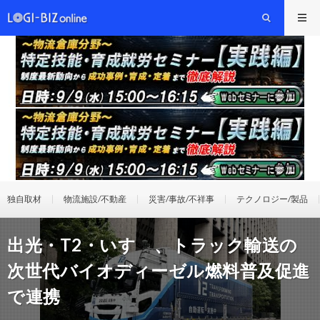
独自取材
物流施設/不動産
災害/事故/不祥事
テクノロジー/製品
出光・T2・いすゞ、トラック輸送の
次世代バイオディーゼル燃料普及促進
で連携