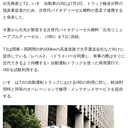
出光興産とT2、いすゞ自動車の3社は7月2日、トラック輸送分野の
脱炭素促進のため、次世代バイオディーゼル燃料の普及で連携する
と発表した。
今夏から出光が製造する次世代バイオディーゼル燃料「出光リニュ
ーアブルディーゼル」（IRD）をT2に供給。
T2は関東～関西間の約500kmの高速道路で大手運送会社など向けに
提供している「レベル2」（ドライバーが同乗し、有事の際はすぐに
交代できるよう待機する）自動運転トラックを使った商用運行で、
IRDを試験利用する。
いすゞはT2の自動運転トラックにおけるIRDの利用に対し、軽油利
用時と同等のオペレーションで修理・メンテナンスサービスを提供
する。