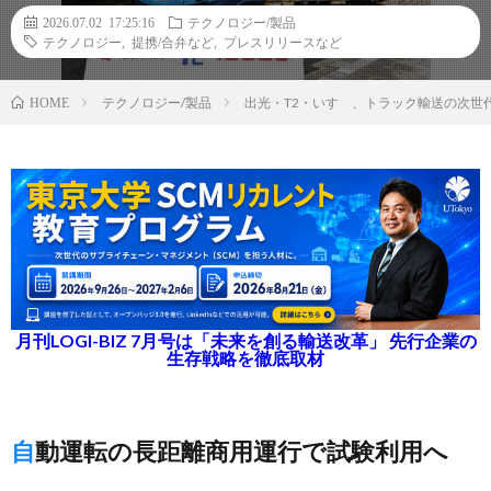
2026.07.02 17:25:16
テクノロジー/製品
テクノロジー
,
提携/合弁など
,
プレスリリースなど
テクノロジー/製品
出光・T2・いすゞ、トラック輸送の次世
HOME
月刊LOGI-BIZ 7月号は「未来を創る輸送改革」 先行企業の
生存戦略を徹底取材
自動運転の長距離商用運行で試験利用へ