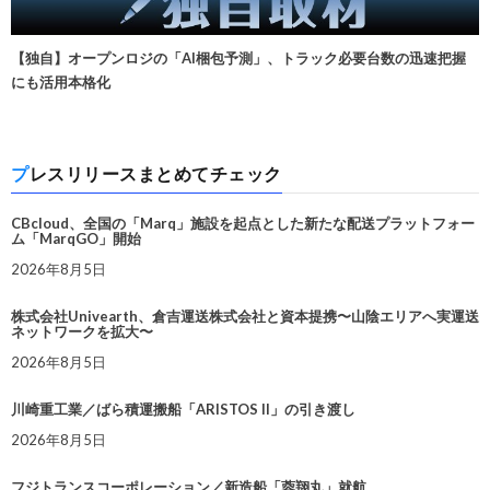
【独自】オープンロジの「AI梱包予測」、トラック必要台数の迅速把握
にも活用本格化
プレスリリースまとめてチェック
CBcloud、全国の「Marq」施設を起点とした新たな配送プラットフォー
ム「MarqGO」開始
2026年8月5日
株式会社Univearth、倉吉運送株式会社と資本提携〜山陰エリアへ実運送
ネットワークを拡大〜
2026年8月5日
川崎重工業／ばら積運搬船「ARISTOS II」の引き渡し
2026年8月5日
フジトランスコーポレーション／新造船「蓉翔丸」就航