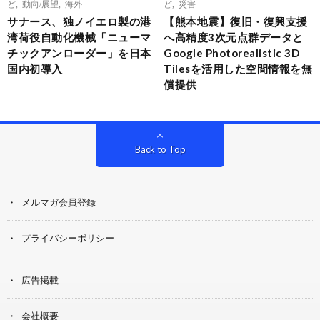
ど
,
動向/展望
,
海外
ど
,
災害
サナース、独ノイエロ製の港
【熊本地震】復旧・復興支援
湾荷役自動化機械「ニューマ
へ高精度3次元点群データと
チックアンローダー」を日本
Google Photorealistic 3D
国内初導入
Tilesを活用した空間情報を無
償提供
Back to Top
メルマガ会員登録
プライバシーポリシー
広告掲載
会社概要