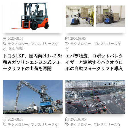
2026.08.05
2026.08.05
テクノロジー
,
プレスリリースな
テクノロジー
,
プレスリリースな
ど
,
動向/展望
ど
トヨタL&F、国内向け1～3.5t
エバラ物流、ロボットパレタ
積みガソリンエンジン式フォ
イザーと連携するハクオウロ
ークリフトの出荷を再開
ボの自動フォークリフト導入
2026.08.05
2026.08.05
テクノロジー
,
プレスリリースな
テクノロジー
,
プレスリリースな