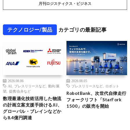
月刊ロジスティクス・ビジネス
テクノロジー/製品
カテゴリの最新記事
2026.08.06
2026.08.05
AI
,
プレスリリースなど
,
動向/展
プレスリリースなど
,
ロボット
望
,
提携/合弁など
RobotBank、次世代自律走行
数理最適化技術活用した物流
フォークリフト「StarFork
の計画立案支援手掛けるJIJ、
1500」の販売を開始
グローバル・ブレインなどか
ら8.4億円調達