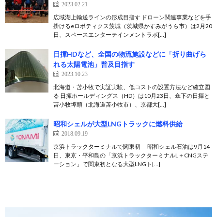
2023.02.21
広域湖上輸送ラインの形成目指す ドローン関連事業などを手
掛けるeロボティクス茨城（茨城県かすみがうら市）は2月20
日、スペースエンターテインメントラボ[…]
日揮HDなど、全国の物流施設などに「折り曲げら
れる太陽電池」普及目指す
2023.10.23
北海道・苫小牧で実証実験、低コストの設置方法など確立図
る 日揮ホールディングス（HD）は10月23日、傘下の日揮と
苫小牧埠頭（北海道苫小牧市）、京都大[…]
昭和シェルが大型LNGトラックに燃料供給
2018.09.19
京浜トラックターミナルで関東初 昭和シェル石油は9月14
日、東京・平和島の「京浜トラックターミナルL＋CNGステ
ーション」で関東初となる大型LNGト[…]