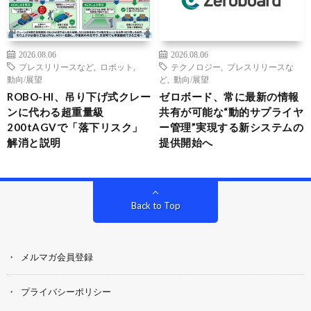
2026.08.06
2026.08.06
プレスリリースなど
,
ロボット
,
テクノロジー
,
プレスリリースな
動向/展望
ど
,
動向/展望
ROBO-HI、吊り下げ式クレー
ゼロボード、常に最新の情報
ンに代わる超重量級
共有が可能な“動的サプライヤ
200tAGVで「落下リスク」
ー管理”実現する新システムの
解消と説明
提供開始へ
Back to Top
メルマガ会員登録
プライバシーポリシー