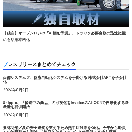
【独自】オープンロジの「AI梱包予測」、トラック必要台数の迅速把握
にも活用本格化
プレスリリースまとめてチェック
両備システムズ、物流自動化システムを手掛ける 株式会社APTを子会社
化
2026年8月9日
Shippio、「輸送中の商品」の可視化をInvoiceのAI-OCRで自動化する新
機能を提供開始
2026年8月9日
栗林商船／夏の安全運航を支えるため熱中症対策を強化。今年から船員
への飲料配布を開始、4年目となるファン付き作業服の支給も継続