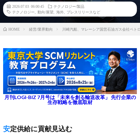
2026.07.03 06:00:45
テクノロジー/製品
テクノロジー
,
動向/展望
,
海外
,
プレスリリースなど
経営/業界動向
川崎汽船、マレーシア国営石油ガス会社ペトロ
HOME
月刊LOGI-BIZ 7月号は「未来を創る輸送改革」 先行企業の
生存戦略を徹底取材
安定供給に貢献見込む