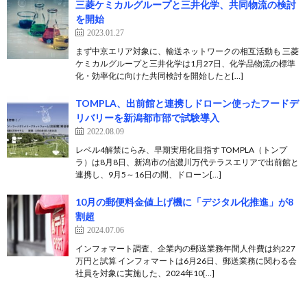
三菱ケミカルグループと三井化学、共同物流の検討
を開始
2023.01.27
まず中京エリア対象に、輸送ネットワークの相互活動も 三菱
ケミカルグループと三井化学は1月27日、化学品物流の標準
化・効率化に向けた共同検討を開始したと[…]
TOMPLA、出前館と連携しドローン使ったフードデ
リバリーを新潟都市部で試験導入
2022.08.09
レベル4解禁にらみ、早期実用化目指す TOMPLA（トンプ
ラ）は8月8日、新潟市の信濃川万代テラスエリアで出前館と
連携し、9月5～16日の間、ドローン[…]
10月の郵便料金値上げ機に「デジタル化推進」が8
割超
2024.07.06
インフォマート調査、企業内の郵送業務年間人件費は約227
万円と試算 インフォマートは6月26日、郵送業務に関わる会
社員を対象に実施した、2024年10[…]