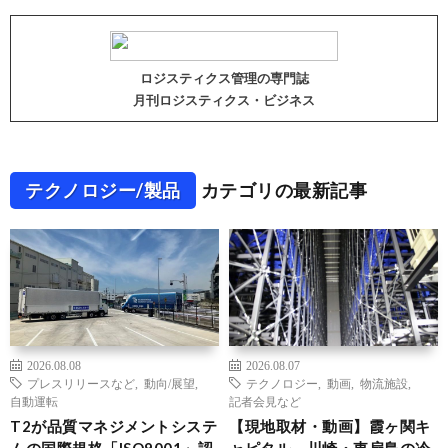
ロジスティクス管理の専門誌
月刊ロジスティクス・ビジネス
テクノロジー/製品
カテゴリの最新記事
2026.08.08
2026.08.07
プレスリリースなど
,
動向/展望
,
テクノロジー
,
動画
,
物流施設
,
自動運転
記者会見など
T2が品質マネジメントシステ
【現地取材・動画】霞ヶ関キ