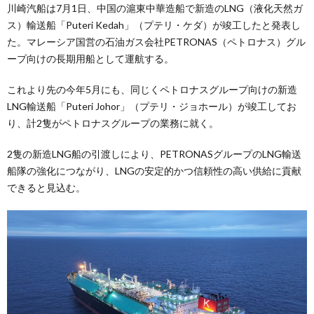
川崎汽船は7月1日、中国の滬東中華造船で新造のLNG（液化天然ガ
ス）輸送船「Puteri Kedah」（プテリ・ケダ）が竣工したと発表し
た。マレーシア国営の石油ガス会社PETRONAS（ペトロナス）グル
ープ向けの長期用船として運航する。
これより先の今年5月にも、同じくペトロナスグループ向けの新造
LNG輸送船「Puteri Johor」（プテリ・ジョホール）が竣工してお
り、計2隻がペトロナスグループの業務に就く。
2隻の新造LNG船の引渡しにより、PETRONASグループのLNG輸送
船隊の強化につながり、LNGの安定的かつ信頼性の高い供給に貢献
できると見込む。