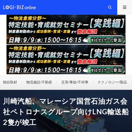
独自取材
物流施設/不動産
災害/事故/不祥事
テクノロジー/製品
川崎汽船、マレーシア国営石油ガス会
社ペトロナスグループ向けLNG輸送船
2隻が竣工