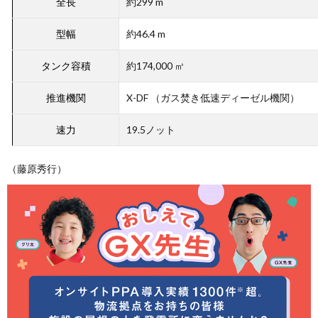
全長
約299 m
型幅
約46.4 m
タンク容積
約174,000 ㎥
推進機関
X-DF （ガス焚き低速ディーゼル機関）
速力
19.5ノット
（藤原秀行）