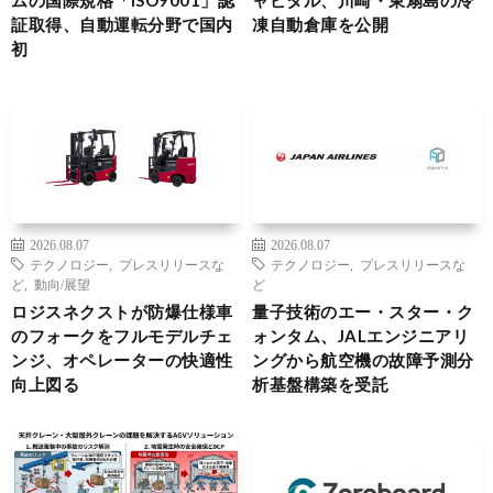
ムの国際規格「ISO9001」認
ャピタル、川崎・東扇島の冷
証取得、自動運転分野で国内
凍自動倉庫を公開
初
2026.08.07
2026.08.07
テクノロジー
,
プレスリリースな
テクノロジー
,
プレスリリースな
ど
,
動向/展望
ど
ロジスネクストが防爆仕様車
量子技術のエー・スター・ク
のフォークをフルモデルチェ
ォンタム、JALエンジニアリ
ンジ、オペレーターの快適性
ングから航空機の故障予測分
向上図る
析基盤構築を受託