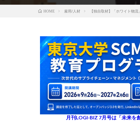
雇用/人材
【独自取材】「ホワイト物流
HOME
月刊LOGI-BIZ 7月号は「未