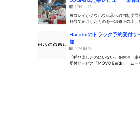
2019.11.28
ヨコレイがノウハウ伝承へ独自制度展開 
月号で紹介したものを一部修正の上、再
Hacobuのトラック予約受
加
2026.04.18
「呼び出したのにいない」を解消、車両
受付サービス「MOVO Berth」（ムーボ