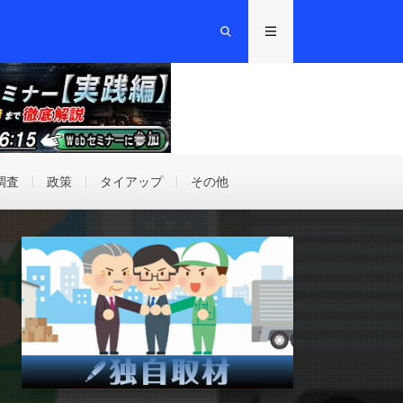
調査
政策
タイアップ
その他