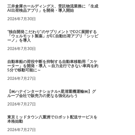
三井倉庫ホールディングス、受託物流業務に 「生成
AI出荷検品アプリ」を開発・導入開始
2026年7月30日
“独自開発こだわり”のサプリメントでD2C展開する
「ウェルモット製薬」がEC自動出荷アプリ「シッピ
ーノ」を導入
2026年7月30日
自動車船の荷役中断を抑制する自動車移動用「スケ
ーター」を開発・導入 ～自力走行できない車両を約
5分で移動可能に～
2026年7月27日
【㈱ハナインターナショナル×星清重機運輸㈱】グ
ループ会社で販売力の更なる強化ねらう
2026年7月27日
東京ミッドタウン八重洲でロボット配送サービスを
本格始動
2026年7月27日