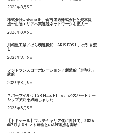
2026年8月5日
株式会社Univearth、倉吉運送株式会社と資本提
携〜山陰エリアへ実運送ネットワークを拡大〜
2026年8月5日
川崎重工業／ばら積運搬船「ARISTOS II」の引き渡
し
2026年8月5日
フジトランスコーポレーション／新造船「蓉翔丸」
就航
2026年8月5日
ネバーマイル：TGR Haas F1 Teamとのパートナー
シップ契約を締結しました
2026年8月5日
【トドケール】マルチキャリア化に向けて、2026
年7月よりヤマト運輸とのAPI連携を開始
2026年7月30日