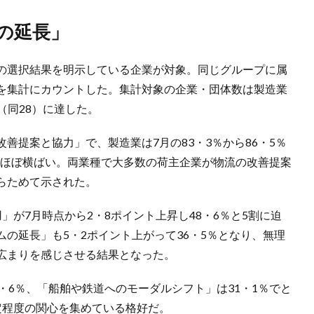
の延長」
の選択結果を明示している企業が対象。同じグループに属
を集計にカウントした。集計対象の企業・団体数は製造業
4（同28）に達した。
善提案と協力」で、製造業は7月の83・3％から86・5％
％とほぼ横ばい。両業種で大多数の荷主企業が物流の改善提案
らためて示された。
」が7月時点から2・8ポイント上昇し48・6％と5割に迫
の延長」も5・2ポイント上がって36・5％となり、無理
広まりを感じさせる結果となった。
・6％、「船舶や鉄道へのモーダルシフト」は31・1％でと
定程度の関心を集めている格好だ。