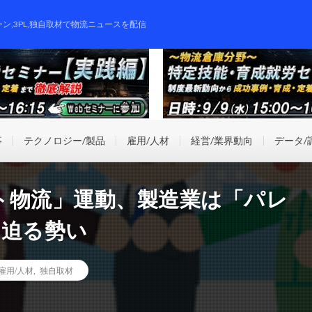
ーン,3PL,独自取材で物流ニュースを配信
事
テクノロジー/製品
雇用/人材
経営/業界動向
データ/
ト物流」運動、製造業は「パレ
に迫る勢い
雇用/人材
,
独自取材