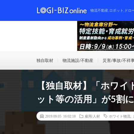
物流不動産,ロボット,ドロ
独自取材
物流施設/不動産
災害/事故/不祥
【独自取材】「ホワイ
ット等の活用」が5割
2019.09.05 16:02:18
雇用/人材
ホワイト物流
,