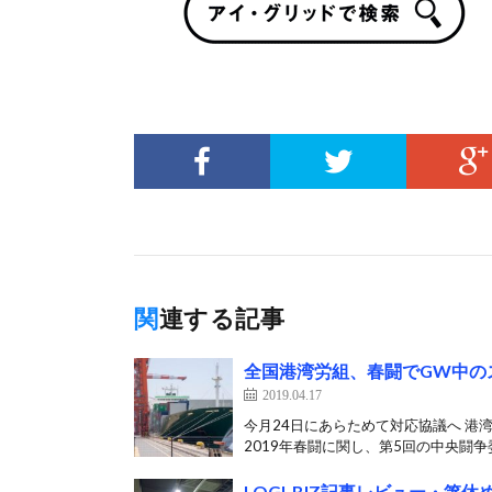
関連する記事
全国港湾労組、春闘でGW中の
2019.04.17
今月24日にあらためて対応協議へ 港
2019年春闘に関し、第5回の中央闘争委
LOGI-BIZ記事レビュー・