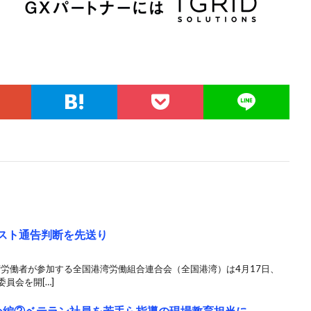
スト通告判断を先送り
湾労働者が参加する全国港湾労働組合連合会（全国港湾）は4月17日、
員会を開[…]
箸休め編②ベテラン社員を若手ら指導の現場教育担当に