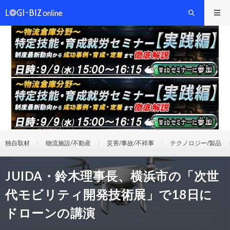
独自取材
物流施設/不動産
災害/事故/不祥事
テクノロジー/製品
JUIDA・鈴木理事長、横浜市の「次世
代モビリティ開発技術展」で18日に
ドローンの講演