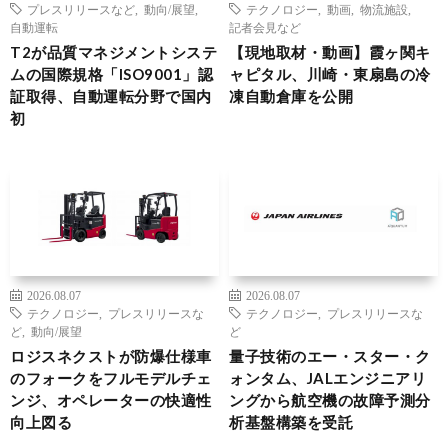
プレスリリースなど
,
動向/展望
,
テクノロジー
,
動画
,
物流施設
,
自動運転
記者会見など
T2が品質マネジメントシステ
【現地取材・動画】霞ヶ関キ
ムの国際規格「ISO9001」認
ャピタル、川崎・東扇島の冷
証取得、自動運転分野で国内
凍自動倉庫を公開
初
2026.08.07
2026.08.07
テクノロジー
,
プレスリリースな
テクノロジー
,
プレスリリースな
ど
,
動向/展望
ど
ロジスネクストが防爆仕様車
量子技術のエー・スター・ク
のフォークをフルモデルチェ
ォンタム、JALエンジニアリ
ンジ、オペレーターの快適性
ングから航空機の故障予測分
向上図る
析基盤構築を受託