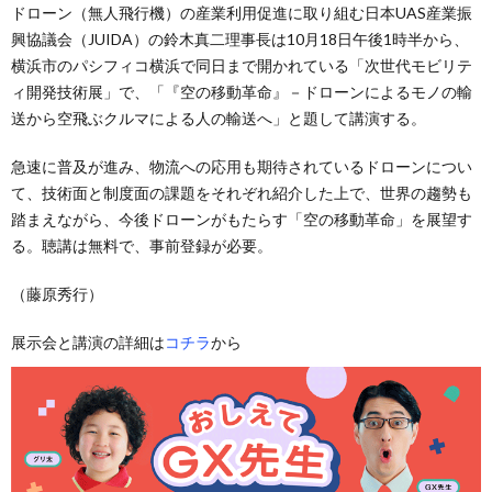
ドローン（無人飛行機）の産業利用促進に取り組む日本UAS産業振
興協議会（JUIDA）の鈴木真二理事長は10月18日午後1時半から、
横浜市のパシフィコ横浜で同日まで開かれている「次世代モビリテ
ィ開発技術展」で、「『空の移動革命』－ドローンによるモノの輸
送から空飛ぶクルマによる人の輸送へ」と題して講演する。
急速に普及が進み、物流への応用も期待されているドローンについ
て、技術面と制度面の課題をそれぞれ紹介した上で、世界の趨勢も
踏まえながら、今後ドローンがもたらす「空の移動革命」を展望す
る。聴講は無料で、事前登録が必要。
（藤原秀行）
展示会と講演の詳細は
コチラ
から