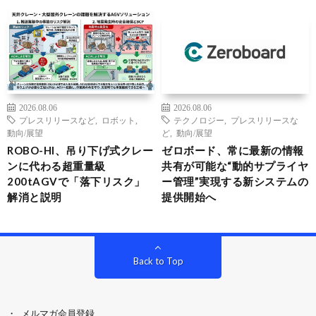
2026.08.06
2026.08.06
プレスリリースなど
,
ロボット
,
テクノロジー
,
プレスリリースな
動向/展望
ど
,
動向/展望
ROBO-HI、吊り下げ式クレー
ゼロボード、常に最新の情報
ンに代わる超重量級
共有が可能な“動的サプライヤ
200tAGVで「落下リスク」
ー管理”実現する新システムの
解消と説明
提供開始へ
Back to Top
メルマガ会員登録