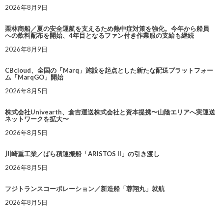
2026年8月9日
栗林商船／夏の安全運航を支えるため熱中症対策を強化。今年から船員
への飲料配布を開始、4年目となるファン付き作業服の支給も継続
2026年8月9日
CBcloud、全国の「Marq」施設を起点とした新たな配送プラットフォー
ム「MarqGO」開始
2026年8月5日
株式会社Univearth、倉吉運送株式会社と資本提携〜山陰エリアへ実運送
ネットワークを拡大〜
2026年8月5日
川崎重工業／ばら積運搬船「ARISTOS II」の引き渡し
2026年8月5日
フジトランスコーポレーション／新造船「蓉翔丸」就航
2026年8月5日