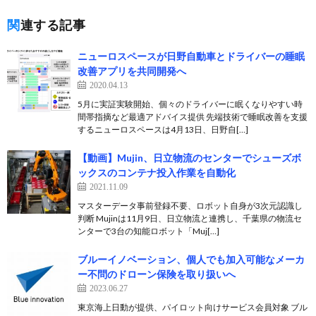
関連する記事
ニューロスペースが日野自動車とドライバーの睡眠
改善アプリを共同開発へ
2020.04.13
5月に実証実験開始、個々のドライバーに眠くなりやすい時
間帯指摘など最適アドバイス提供 先端技術で睡眠改善を支援
するニューロスペースは4月13日、日野自[…]
【動画】Mujin、日立物流のセンターでシューズボ
ックスのコンテナ投入作業を自動化
2021.11.09
マスターデータ事前登録不要、ロボット自身が3次元認識し
判断 Mujinは11月9日、日立物流と連携し、千葉県の物流セ
ンターで3台の知能ロボット「Muj[…]
ブルーイノベーション、個人でも加入可能なメーカ
ー不問のドローン保険を取り扱いへ
2023.06.27
東京海上日動が提供、パイロット向けサービス会員対象 ブル