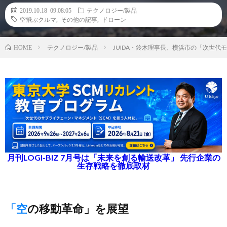
2019.10.18 09:08:05
テクノロジー/製品
空飛ぶクルマ
,
その他の記事
,
ドローン
テクノロジー/製品
JUIDA・鈴木理事長、横浜市の「次世代
HOME
月刊LOGI-BIZ 7月号は「未来を創る輸送改革」 先行企業の
生存戦略を徹底取材
「空の移動革命」を展望