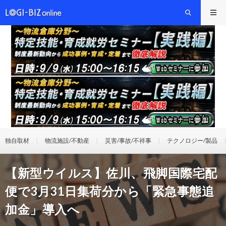
独自取材
物流施設/不動産
災害/事故/不祥事
テクノロジー/製品
【新型ウイルス】佐川、飛脚国際宅配
便で3月31日集荷分から「緊急事態追
加金」導入へ