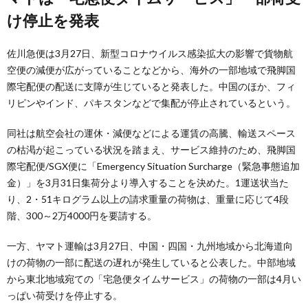
け停止を発表
佐川急便は3月27日、新型コロナウイルス感染拡大の影響で貨物航
空便の減便が広がっていることなどから、海外の一部地域で飛脚国
際宅配便の配送に支障が生じていると発表した。中国のほか、フィ
リピンやインド、パキスタンなどで集配が停止されているという。
同社は航空会社の運休・減便などによる運賃の高騰、輸送スペース
の枯渇が起こっている状況を踏まえ、サービス維持のため、飛脚国
際宅配便/SGX便に「Emergency Situation Surcharge（緊急事態追加
金）」を3月31日集荷分より導入することを決めた。1運送状当た
り、2・51キログラム以上の請求重量の荷物は、重量に応じて4段
階、300～2万4000円を要請する。
一方、ヤマト運輸は3月27日、中国・四国・九州地域から北海道向
けの荷物の一部に配送の遅れが発生していると公表した。中部地域
から東北地域宛ての「宅急便タイムサービス」の荷物の一部は4月い
っぱい荷受けを停止する。