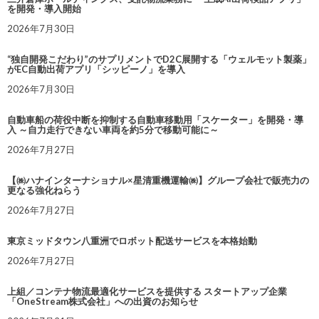
を開発・導入開始
2026年7月30日
“独自開発こだわり”のサプリメントでD2C展開する「ウェルモット製薬」
がEC自動出荷アプリ「シッピーノ」を導入
2026年7月30日
自動車船の荷役中断を抑制する自動車移動用「スケーター」を開発・導
入 ～自力走行できない車両を約5分で移動可能に～
2026年7月27日
【㈱ハナインターナショナル×星清重機運輸㈱】グループ会社で販売力の
更なる強化ねらう
2026年7月27日
東京ミッドタウン八重洲でロボット配送サービスを本格始動
2026年7月27日
上組／コンテナ物流最適化サービスを提供する スタートアップ企業
「OneStream株式会社」への出資のお知らせ