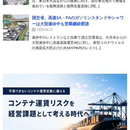
日、東日本大震災からの復興に向け、国が東北地方で整備を
進めている復興道路と復興支援道路に関[…]
国交省、高速SA・PAのガソリンスタンドやシャワ
ーは大型連休中も営業継続要請
2020.04.22
連休中のレストランなど自粛で 国土交通省は、今月末からの
大型連休中に高速道路運営4社に対し、新型コロナウイルス
の感染拡大防止のためSAやPA内のレスト[…]