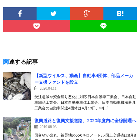
関連する記事
【新型ウイルス、動画】自動車4団体、部品メーカ
ー支援ファンドを設立
2020.04.11
受注急減や資金繰り悪化に対応 日本自動車工業会、日本自動
車部品工業会、日本自動車車体工業会、日本自動車機械器具
工業会の自動車関連4団体は4月10日、中[…]
復興道路と復興支援道路、2020年度内に全線開通へ
2019.08.08
国交省が発表、被災地の550キロメートル 国土交通省は8月8