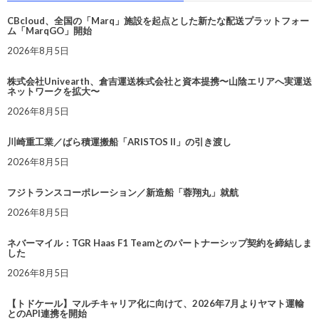
CBcloud、全国の「Marq」施設を起点とした新たな配送プラットフォー
ム「MarqGO」開始
2026年8月5日
株式会社Univearth、倉吉運送株式会社と資本提携〜山陰エリアへ実運送
ネットワークを拡大〜
2026年8月5日
川崎重工業／ばら積運搬船「ARISTOS II」の引き渡し
2026年8月5日
フジトランスコーポレーション／新造船「蓉翔丸」就航
2026年8月5日
ネバーマイル：TGR Haas F1 Teamとのパートナーシップ契約を締結しま
した
2026年8月5日
【トドケール】マルチキャリア化に向けて、2026年7月よりヤマト運輸
とのAPI連携を開始