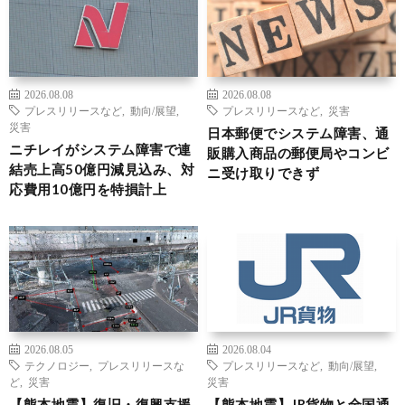
2026.08.08
2026.08.08
プレスリリースなど
,
動向/展望
,
プレスリリースなど
,
災害
災害
日本郵便でシステム障害、通
ニチレイがシステム障害で連
販購入商品の郵便局やコンビ
結売上高50億円減見込み、対
ニ受け取りできず
応費用10億円を特損計上
2026.08.05
2026.08.04
テクノロジー
,
プレスリリースな
プレスリリースなど
,
動向/展望
,
ど
,
災害
災害
【熊本地震】復旧・復興支援
【熊本地震】JR貨物と全国通