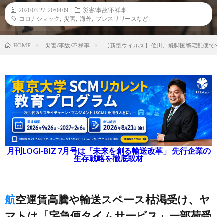
2020.03.27 20:04:09
災害/事故/不祥事
コロナショック
,
災害
,
海外
,
プレスリリースなど
災害/事故/不祥事
【新型ウイルス】佐川、飛脚国際宅配便で3
HOME
月刊LOGI-BIZ 7月号は「未来を創る輸送改革」 先行企業の
生存戦略を徹底取材
航空運賃高騰や輸送スペース枯渇受け、ヤ
マトは「宅急便タイムサービス」一部荷受