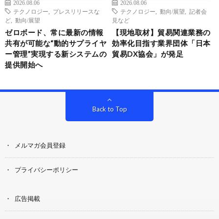
2026.08.06
2026.08.06
テクノロジー
,
プレスリリースな
テクノロジー
,
動向/展望
,
記者会
ど
,
動向/展望
見など
ゼロボード、常に最新の情報
【現地取材】貿易関連業務の
共有が可能な“動的サプライヤ
効率化目指す業界団体「日本
ー管理”実現する新システムの
貿易DX協会」が発足
提供開始へ
Back to Top
メルマガ会員登録
プライバシーポリシー
広告掲載