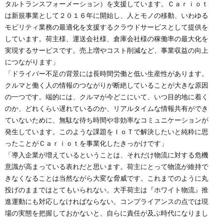
タルトランスフォーメーション）を支援しています。Ｃａｒｉｏｔ
は新規事業として２０１６年に開始し、人とモノの移動、いわゆる
モビリティ業務の最適化を支援するクラウドサービスとして提供を
しています。荷主様、運送会社様、倉庫会社様の稼働率の最大化を
実現するサービスです。売上増やコスト削減など、事業収益の向上
につながります」
「ドライバー不足の背景には長時間労働と低い生産性があります。
クルマと働く人の情報のつながりが断絶していることが大きな原因
の一つです。端的には、クルマが今どこにいて、いつ目的地に着く
のか、どれくらい遅れているのか、リアルタイムな情報共有ができ
ていないために、無駄な待ち時間や非効率なコミュニケーションが
発生しています。このような課題をＩｏＴで解決したいと純粋に思
ったことがＣａｒｉｏｔを事業化したきっかけです」
「導入企業が増えているということは、それだけ物流に対する危機
意識が高まっている表れだと思います。荷主にとって物流が維持で
きなくなることは当然ながら大変な脅威です。これまでのように丸
投げのままではとてもいられない。大手荷主は『ホワイト物流』推
進運動にも対応しなければならない。コンプライアンスの点では現
場の実態を把握しておかないと、自らに責任が及ぶ時代になりまし