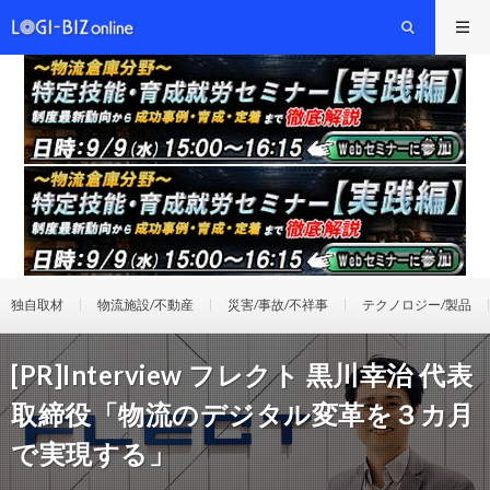
独自取材
物流施設/不動産
災害/事故/不祥事
テクノロジー/製品
[PR]Interview フレクト 黒川幸治 代表
取締役「物流のデジタル変革を３カ月
で実現する」