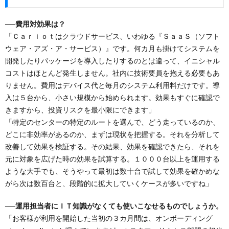
──費用対効果は？
「Ｃａｒｉｏｔはクラウドサービス、いわゆる『ＳａａＳ（ソフト
ウェア・アズ・ア・サービス）』です。何カ月も掛けてシステムを
開発したりパッケージを導入したりするのとは違って、イニシャル
コストはほとんど発生しません。社内に技術要員を抱える必要もあ
りません。費用はデバイス代と毎月のシステム利用料だけです。導
入は５台から、小さい規模から始められます。効果もすぐに確認で
きますから、投資リスクを最小限にできます」
「特定のセンターの特定のルートを選んで、どう走っているのか、
どこに非効率があるのか、まずは現状を把握する。それを分析して
改善して効果を検証する。その結果、効果を確認できたら、それを
元に対象を広げた時の効果を試算する。１０００台以上を運用する
ような大手でも、そうやって最初は数十台で試して効果を確かめな
がら次は数百台と、段階的に拡大していくケースが多いですね」
──運用担当者にＩＴ知識がなくても使いこなせるものでしょうか。
「お客様が利用を開始した当初の３カ月間は、オンボーディング