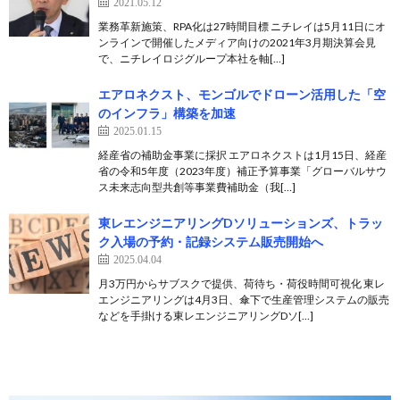
2021.05.12
業務革新施策、RPA化は27時間目標 ニチレイは5月11日にオ
ンラインで開催したメディア向けの2021年3月期決算会見
で、ニチレイロジグループ本社を軸[…]
エアロネクスト、モンゴルでドローン活用した「空
のインフラ」構築を加速
2025.01.15
経産省の補助金事業に採択 エアロネクストは1月15日、経産
省の令和5年度（2023年度）補正予算事業「グローバルサウ
ス未来志向型共創等事業費補助金（我[…]
東レエンジニアリングDソリューションズ、トラッ
ク入場の予約・記録システム販売開始へ
2025.04.04
月3万円からサブスクで提供、荷待ち・荷役時間可視化 東レ
エンジニアリングは4月3日、傘下で生産管理システムの販売
などを手掛ける東レエンジニアリングDソ[…]