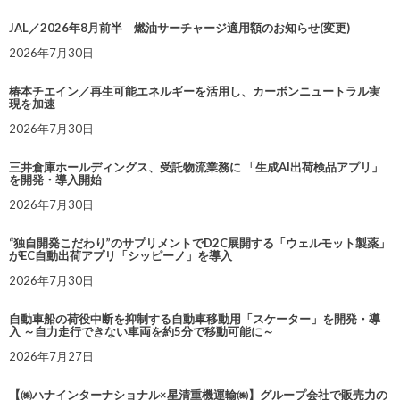
JAL／2026年8月前半 燃油サーチャージ適用額のお知らせ(変更)
2026年7月30日
椿本チエイン／再生可能エネルギーを活用し、カーボンニュートラル実
現を加速
2026年7月30日
三井倉庫ホールディングス、受託物流業務に 「生成AI出荷検品アプリ」
を開発・導入開始
2026年7月30日
“独自開発こだわり”のサプリメントでD2C展開する「ウェルモット製薬」
がEC自動出荷アプリ「シッピーノ」を導入
2026年7月30日
自動車船の荷役中断を抑制する自動車移動用「スケーター」を開発・導
入 ～自力走行できない車両を約5分で移動可能に～
2026年7月27日
【㈱ハナインターナショナル×星清重機運輸㈱】グループ会社で販売力の