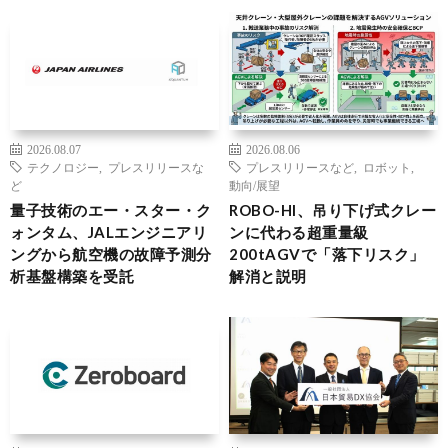
2026.08.07
2026.08.06
テクノロジー
,
プレスリリースな
プレスリリースなど
,
ロボット
,
ど
動向/展望
量子技術のエー・スター・ク
ROBO-HI、吊り下げ式クレー
ォンタム、JALエンジニアリ
ンに代わる超重量級
ングから航空機の故障予測分
200tAGVで「落下リスク」
析基盤構築を受託
解消と説明