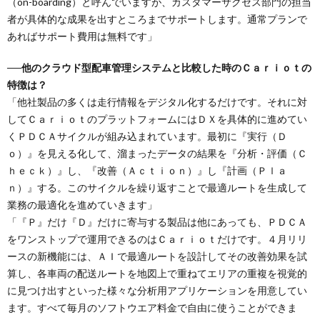
（on-boarding）と呼んでいますが、カスタマーサクセス部門の担当
者が具体的な成果を出すところまでサポートします。通常プランで
あればサポート費用は無料です」
──他のクラウド型配車管理システムと比較した時のＣａｒｉｏｔの
特徴は？
「他社製品の多くは走行情報をデジタル化するだけです。それに対
してＣａｒｉｏｔのプラットフォームにはＤＸを具体的に進めてい
くＰＤＣＡサイクルが組み込まれています。最初に『実行（Ｄ
ｏ）』を見える化して、溜まったデータの結果を『分析・評価（Ｃ
ｈｅｃｋ）』し、『改善（Ａｃｔｉｏｎ）』し『計画（Ｐｌａ
ｎ）』する。このサイクルを繰り返すことで最適ルートを生成して
業務の最適化を進めていきます」
「『Ｐ』だけ『Ｄ』だけに寄与する製品は他にあっても、ＰＤＣＡ
をワンストップで運用できるのはＣａｒｉｏｔだけです。４月リリ
ースの新機能には、ＡＩで最適ルートを設計してその改善効果を試
算し、各車両の配送ルートを地図上で重ねてエリアの重複を視覚的
に見つけ出すといった様々な分析用アプリケーションを用意してい
ます。すべて毎月のソフトウエア料金で自由に使うことができま