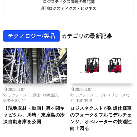
ロジスティクス管理の専門誌
月刊ロジスティクス・ビジネス
テクノロジー/製品
カテゴリの最新記事
2026.08.07
2026.08.07
テクノロジー
,
動画
,
物流施設
,
テクノロジー
,
プレスリリースな
記者会見など
ど
,
動向/展望
【現地取材・動画】霞ヶ関キ
ロジスネクストが防爆仕様車
ャピタル、川崎・東扇島の冷
のフォークをフルモデルチェ
凍自動倉庫を公開
ンジ、オペレーターの快適性
向上図る