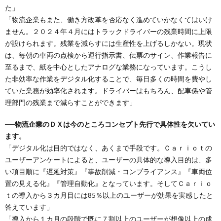
た」
「物流企業もまた、働き方改革を否応なく進めていかなくてはいけ
ません。２０２４年４月にはトラックドライバーの残業時間に上限
が設けられます。残業を減らすには生産性を上げるしかない。現状
は、毎朝の車両の点検から運行指示書、伝票のサイン、作業報告に
至るまで、紙を中心としたアナログな業務になっています。こうし
た非効率な作業をデジタル化することで、毎日多くの時間を費やし
ていた業務が効率化されます。ドライバーはもちろん、配車係や管
理部門の残業まで減らすことができます」
──物流企業のＤＸは今のところコンセプト先行で具体性を欠いてい
ます。
「デジタル化は目的ではなく、あくまで手段です。Ｃａｒｉｏｔの
ユーザーアンケートによると、ユーザーの具体的な導入目的は、多
い項目順に『遅延対策』『事故削減・コンプライアンス』『車両位
置の見える化』『管理自動化』となっています。そしてＣａｒｉｏ
ｔの導入から３カ月目には85％以上のユーザーが効果を実感したと
答えています」
「導入から１カ月の段階で既に７割以上のユーザーが想像以上の成