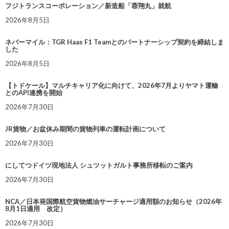
フジトランスコーポレーション／新造船「蓉翔丸」就航
2026年8月5日
ネバーマイル：TGR Haas F1 Teamとのパートナーシップ契約を締結しま
した
2026年8月5日
【トドケール】マルチキャリア化に向けて、2026年7月よりヤマト運輸
とのAPI連携を開始
2026年7月30日
JR貨物／お盆休み期間の貨物列車の運転計画について
2026年7月30日
にしてつドイツ現地法人 シュツットガルト事務所移転のご案内
2026年7月30日
NCA／日本発国際航空貨物燃油サーチャージ適用額のお知らせ（2026年
8月1日適用 改定）
2026年7月30日