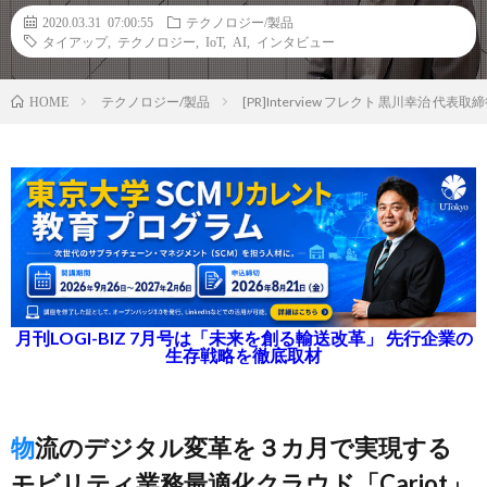
2020.03.31 07:00:55
テクノロジー/製品
タイアップ
,
テクノロジー
,
IoT
,
AI
,
インタビュー
テクノロジー/製品
[PR]Interview フレクト 黒川幸治
HOME
月刊LOGI-BIZ 7月号は「未来を創る輸送改革」 先行企業の
生存戦略を徹底取材
物流のデジタル変革を３カ月で実現する
モビリティ業務最適化クラウド「Cariot」