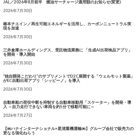
JAL／2026年8月前半 燃油サーチャージ適用額のお知らせ(変更)
2026年7月30日
椿本チエイン／再生可能エネルギーを活用し、カーボンニュートラル実
現を加速
2026年7月30日
三井倉庫ホールディングス、受託物流業務に 「生成AI出荷検品アプリ」
を開発・導入開始
2026年7月30日
“独自開発こだわり”のサプリメントでD2C展開する「ウェルモット製薬」
がEC自動出荷アプリ「シッピーノ」を導入
2026年7月30日
自動車船の荷役中断を抑制する自動車移動用「スケーター」を開発・導
入 ～自力走行できない車両を約5分で移動可能に～
2026年7月27日
【㈱ハナインターナショナル×星清重機運輸㈱】グループ会社で販売力の
更なる強化ねらう