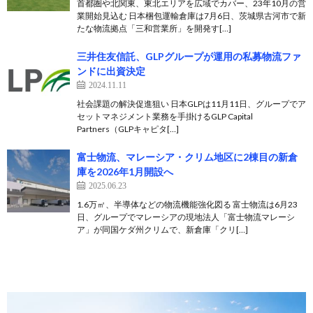
首都圏や北関東、東北エリアを広域でカバー、23年10月の営
業開始見込む 日本梱包運輸倉庫は7月6日、茨城県古河市で新
たな物流拠点「三和営業所」を開発す[…]
三井住友信託、GLPグループが運用の私募物流ファ
ンドに出資決定
2024.11.11
社会課題の解決促進狙い 日本GLPは11月11日、グループでア
セットマネジメント業務を手掛けるGLP Capital
Partners（GLPキャピタ[…]
富士物流、マレーシア・クリム地区に2棟目の新倉
庫を2026年1月開設へ
2025.06.23
1.6万㎡、半導体などの物流機能強化図る 富士物流は6月23
日、グループでマレーシアの現地法人「富士物流マレーシ
ア」が同国ケダ州クリムで、新倉庫「クリ[…]