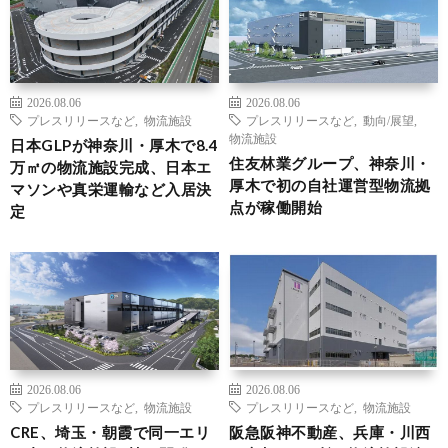
2026.08.06
2026.08.06
プレスリリースなど
,
物流施設
プレスリリースなど
,
動向/展望
,
物流施設
日本GLPが神奈川・厚木で8.4
住友林業グループ、神奈川・
万㎡の物流施設完成、日本エ
厚木で初の自社運営型物流拠
マソンや真栄運輸など入居決
点が稼働開始
定
2026.08.06
2026.08.06
プレスリリースなど
,
物流施設
プレスリリースなど
,
物流施設
CRE、埼玉・朝霞で同一エリ
阪急阪神不動産、兵庫・川西