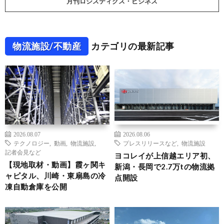
月刊ロジスティクス・ビジネス
物流施設/不動産
カテゴリの最新記事
2026.08.07
2026.08.06
テクノロジー
,
動画
,
物流施設
,
プレスリリースなど
,
物流施設
記者会見など
ヨコレイが上信越エリア初、
【現地取材・動画】霞ヶ関キ
新潟・長岡で2.7万tの物流拠
ャピタル、川崎・東扇島の冷
点開設
凍自動倉庫を公開