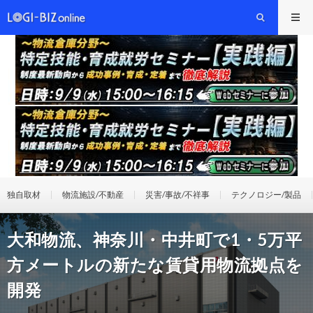
独自取材
物流施設/不動産
災害/事故/不祥事
テクノロジー/製品
大和物流、神奈川・中井町で1・5万平
方メートルの新たな賃貸用物流拠点を
開発