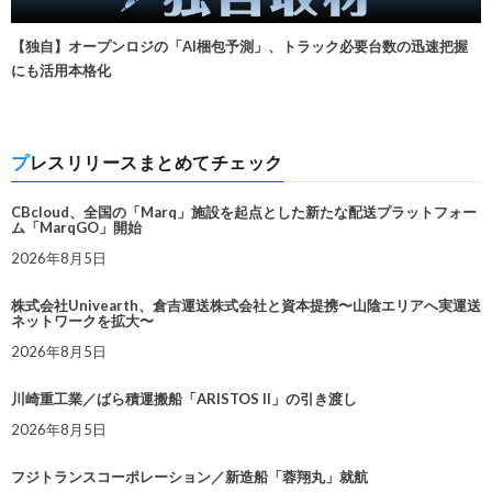
【独自】オープンロジの「AI梱包予測」、トラック必要台数の迅速把握
にも活用本格化
プレスリリースまとめてチェック
CBcloud、全国の「Marq」施設を起点とした新たな配送プラットフォー
ム「MarqGO」開始
2026年8月5日
株式会社Univearth、倉吉運送株式会社と資本提携〜山陰エリアへ実運送
ネットワークを拡大〜
2026年8月5日
川崎重工業／ばら積運搬船「ARISTOS II」の引き渡し
2026年8月5日
フジトランスコーポレーション／新造船「蓉翔丸」就航