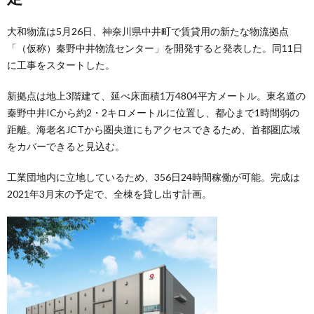
大和物流は5月26日、神奈川県中井町で賃貸用の新たな物流拠点
「（仮称）秦野中井物流センター」を開発すると発表した。同11日
に工事をスタートした。
新拠点は地上3階建て、延べ床面積1万4804平方メートル。東名道の
秦野中井ICから約2・2キロメートルに位置し、都心まで1時間弱の
距離。海老名JCTから圏央道にもアクセスできるため、首都圏広域
をカバーできると見込む。
工業団地内に立地しているため、356日24時間稼働が可能。完成は
2021年3月末の予定で、全棟を貸し出す計画。