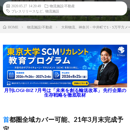
2020.05.27 14:20:49
物流施設/不動産
プレスリリースなど
,
物流施設
物流施設/不動産
大和物流、神奈川・中井町で1・5万平方メ
HOME
月刊LOGI-BIZ 7月号は「未来を創る輸送改革」 先行企業の
生存戦略を徹底取材
首都圏全域カバー可能、21年3月末完成予
定