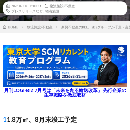
2026.07.06 06:00:23
物流施設/不動産
プレスリリースなど
,
物流施設
物流施設/不動産
新興不動産のREL、SBSグループが千葉・
HOME
月刊LOGI-BIZ 7月号は「未来を創る輸送改革」 先行企業の
生存戦略を徹底取材
11.8万㎡、8月末竣工予定