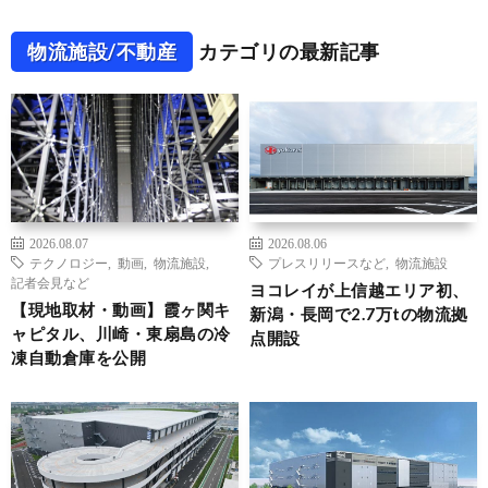
物流施設/不動産
カテゴリの最新記事
2026.08.07
2026.08.06
テクノロジー
,
動画
,
物流施設
,
プレスリリースなど
,
物流施設
記者会見など
ヨコレイが上信越エリア初、
【現地取材・動画】霞ヶ関キ
新潟・長岡で2.7万tの物流拠
ャピタル、川崎・東扇島の冷
点開設
凍自動倉庫を公開