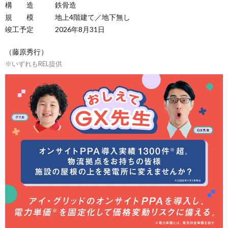
構 造 鉄骨造
規 模 地上4階建て／地下無し
竣工予定 2026年8月31日
（藤原秀行）
※いずれもREL提供