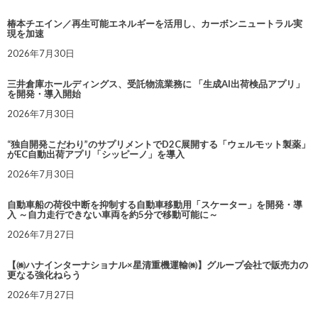
椿本チエイン／再生可能エネルギーを活用し、カーボンニュートラル実
現を加速
2026年7月30日
三井倉庫ホールディングス、受託物流業務に 「生成AI出荷検品アプリ」
を開発・導入開始
2026年7月30日
“独自開発こだわり”のサプリメントでD2C展開する「ウェルモット製薬」
がEC自動出荷アプリ「シッピーノ」を導入
2026年7月30日
自動車船の荷役中断を抑制する自動車移動用「スケーター」を開発・導
入 ～自力走行できない車両を約5分で移動可能に～
2026年7月27日
【㈱ハナインターナショナル×星清重機運輸㈱】グループ会社で販売力の
更なる強化ねらう
2026年7月27日