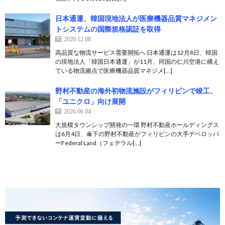
日本通運、韓国現地法人が医療機器品質マネジメン
トシステムの国際規格認証を取得
2020.12.08
高品質な物流サービス需要開拓へ 日本通運は12月8日、韓国
の現地法人「韓国日本通運」が11月、同国の仁川空港に構え
ている物流拠点で医療機器品質マネジメ[…]
野村不動産の海外初物流施設がフィリピンで竣工、
「ユニクロ」向け展開
2026.06.04
大規模タウンシップ開発の一環 野村不動産ホールディングス
は6月4日、傘下の野村不動産がフィリピンの大手デベロッパ
ーFederal Land（フェデラル[…]