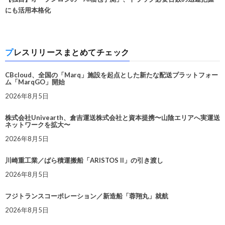
にも活用本格化
プレスリリースまとめてチェック
CBcloud、全国の「Marq」施設を起点とした新たな配送プラットフォー
ム「MarqGO」開始
2026年8月5日
株式会社Univearth、倉吉運送株式会社と資本提携〜山陰エリアへ実運送
ネットワークを拡大〜
2026年8月5日
川崎重工業／ばら積運搬船「ARISTOS II」の引き渡し
2026年8月5日
フジトランスコーポレーション／新造船「蓉翔丸」就航
2026年8月5日