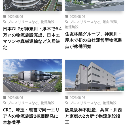
2026.08.06
2026.08.06
プレスリリースなど
,
物流施設
プレスリリースなど
,
動向/展望
,
物流施設
日本GLPが神奈川・厚木で8.4
住友林業グループ、神奈川・
万㎡の物流施設完成、日本エ
厚木で初の自社運営型物流拠
マソンや真栄運輸など入居決
点が稼働開始
定
2026.08.06
2026.08.06
プレスリリースなど
,
物流施設
プレスリリースなど
,
物流施設
CRE、埼玉・朝霞で同一エリ
阪急阪神不動産、兵庫・川西
ア内の物流施設2棟目開発に
と京都の2カ所で物流施設竣
本格着手
工