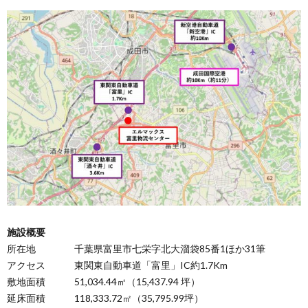
施設概要
所在地 千葉県富里市七栄字北大溜袋85番1ほか31筆
アクセス 東関東自動車道「富里」IC約1.7Km
敷地面積 51,034.44㎡（15,437.94 坪）
延床面積 118,333.72㎡（35,795.99坪）