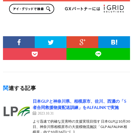
関連する記事
日本GLPと神奈川県、相模原市、佐川、西濃の「5
者合同救援物資配送訓練」をALFALINKで実施
2023.10.31
より迅速で的確な災害時の支援実現目指す 日本GLPは10月30
日、神奈川県相模原市の大規模物流施設「GLP ALFALINK相
模原」内で10月26日に[…]