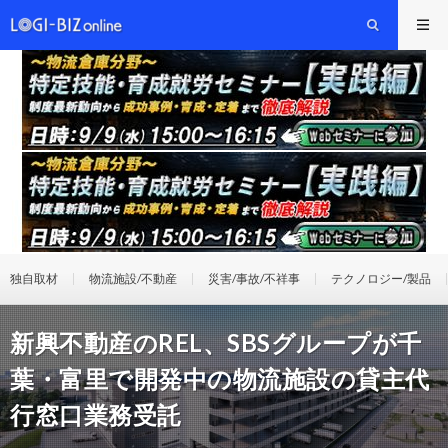
独自取材
物流施設/不動産
災害/事故/不祥事
テクノロジー/製品
新興不動産のREL、SBSグループが千
葉・富里で開発中の物流施設の貸主代
行窓口業務受託