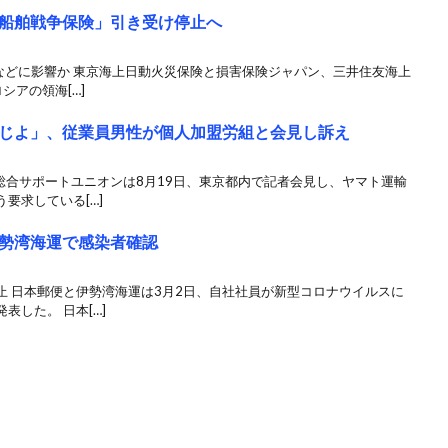
船舶戦争保険」引き受け停止へ
入などに影響か 東京海上日動火災保険と損害保険ジャパン、三井住友海上
シアの領海[…]
じよ」、従業員男性が個人加盟労組と会見し訴え
総合サポートユニオンは8月19日、東京都内で記者会見し、ヤマト運輸
要求している[…]
勢湾海運で感染者確認
止 日本郵便と伊勢湾海運は3月2日、自社社員が新型コロナウイルスに
した。 日本[…]