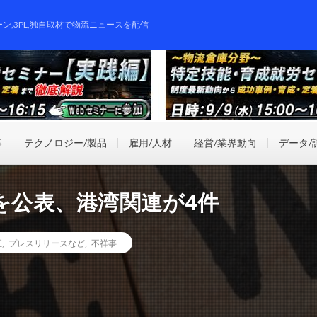
ーン,3PL,独自取材で物流ニュースを配信
事
テクノロジー/製品
雇用/人材
経営/業界動向
データ/
を公表、港湾関連が4件
正
,
プレスリリースなど
,
不祥事