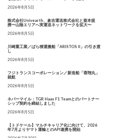
2026年8月5日
株式会社Univearth、倉吉運送株式会社と資本提
携〜山陰エリアへ実運送ネットワークを拡大〜
2026年8月5日
川崎重工業／ばら積運搬船「ARISTOS II」の引き渡
し
2026年8月5日
フジトランスコーポレーション／新造船「蓉翔丸」
就航
2026年8月5日
ネバーマイル：TGR Haas F1 Teamとのパートナー
シップ契約を締結しました
2026年8月5日
【トドケール】マルチキャリア化に向けて、2026
年7月よりヤマト運輸とのAPI連携を開始
2026年7月30日