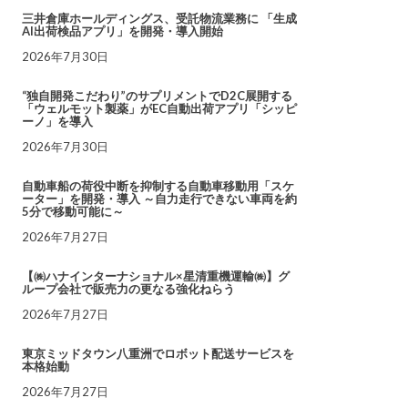
三井倉庫ホールディングス、受託物流業務に 「生成
AI出荷検品アプリ」を開発・導入開始
2026年7月30日
“独自開発こだわり”のサプリメントでD2C展開する
「ウェルモット製薬」がEC自動出荷アプリ「シッピ
ーノ」を導入
2026年7月30日
自動車船の荷役中断を抑制する自動車移動用「スケ
ーター」を開発・導入 ～自力走行できない車両を約
5分で移動可能に～
2026年7月27日
【㈱ハナインターナショナル×星清重機運輸㈱】グ
ループ会社で販売力の更なる強化ねらう
2026年7月27日
東京ミッドタウン八重洲でロボット配送サービスを
本格始動
2026年7月27日