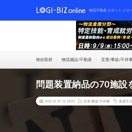
物流不動産,ロボット,ドロ
独自取材
物流施設/不動産
災害/事故/不祥
問題装置納品の70施設
2018.10.19 16:29:03
災害/事故/不祥事
免震不