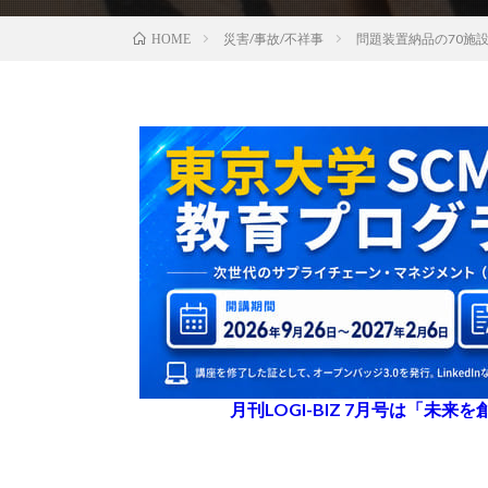
災害/事故/不祥事
問題装置納品の70施
HOME
月刊LOGI-BIZ 7月号は「未