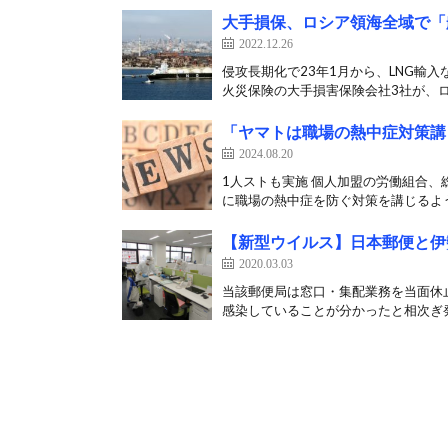
大手損保、ロシア領海全域で「
2022.12.26
侵攻長期化で23年1月から、LNG輸
火災保険の大手損害保険会社3社が、ロ
「ヤマトは職場の熱中症対策講
2024.08.20
1人ストも実施 個人加盟の労働組合、
に職場の熱中症を防ぐ対策を講じるよう
【新型ウイルス】日本郵便と伊
2020.03.03
当該郵便局は窓口・集配業務を当面休
感染していることが分かったと相次ぎ発表