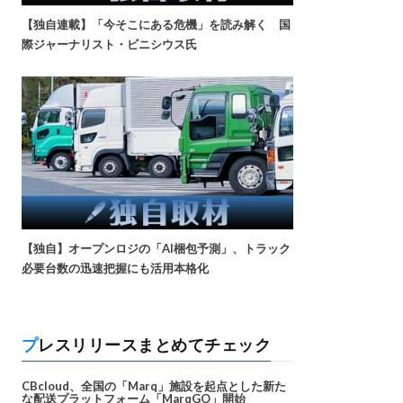
【独自連載】「今そこにある危機」を読み解く 国
際ジャーナリスト・ビニシウス氏
【独自】オープンロジの「AI梱包予測」、トラック
必要台数の迅速把握にも活用本格化
プレスリリースまとめてチェック
CBcloud、全国の「Marq」施設を起点とした新た
な配送プラットフォーム「MarqGO」開始