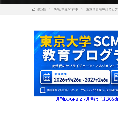
災害/事故/不祥事
東京港青海埠頭でヒア
HOME
月刊LOGI-BIZ 7月号は「未