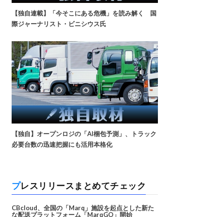
【独自連載】「今そこにある危機」を読み解く 国
際ジャーナリスト・ビニシウス氏
【独自】オープンロジの「AI梱包予測」、トラック
必要台数の迅速把握にも活用本格化
プレスリリースまとめてチェック
CBcloud、全国の「Marq」施設を起点とした新た
な配送プラットフォーム「MarqGO」開始