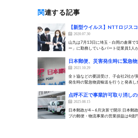
関連する記事
【新型ウイルス】NTTロジス
2020.07.30
山九は7月13日に埼玉・白岡の倉庫で
ー」に勤務しているパート従業員1人が
日本郵便、災害発生時に緊急物
2021.10.29
全ト協などの要請受け、子会社2社が実
発生時の緊急物資輸送を行うと発表した。
点呼不正で事業許可取り消しの
2025.08.15
日本郵政が4～6月決算で開示 日本郵政
プの郵便・物流事業の営業損益は4億円の