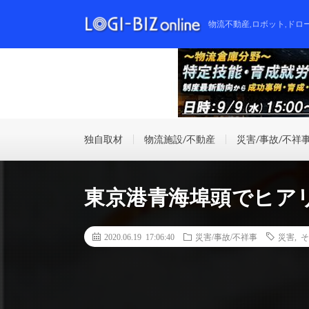
物流不動産,ロボット,ドロ
独自取材
物流施設/不動産
災害/事故/不祥
東京港青海埠頭でヒアリ
2020.06.19 17:06:40
災害/事故/不祥事
災害
,
そ