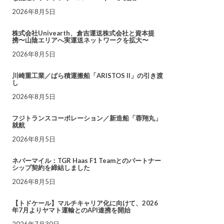
2026年8月5日
株式会社Univearth、倉吉運送株式会社と資本提
携〜山陰エリアへ実運送ネットワークを拡大〜
2026年8月5日
川崎重工業／ばら積運搬船「ARISTOS II」の引き渡
し
2026年8月5日
フジトランスコーポレーション／新造船「蓉翔丸」
就航
2026年8月5日
ネバーマイル：TGR Haas F1 Teamとのパートナー
シップ契約を締結しました
2026年8月5日
【トドケール】マルチキャリア化に向けて、2026
年7月よりヤマト運輸とのAPI連携を開始
2026年7月30日