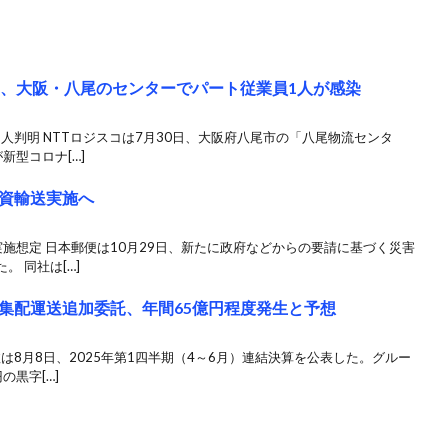
コ、大阪・八尾のセンターでパート従業員1人が感染
1人判明 NTTロジスコは7月30日、大阪府八尾市の「八尾物流センタ
新型コロナ[…]
資輸送実施へ
施想定 日本郵便は10月29日、新たに政府などからの要請に基づく災害
 同社は[…]
集配運送追加委託、年間65億円程度発生と予想
は8月8日、2025年第1四半期（4～6月）連結決算を公表した。グルー
黒字[…]