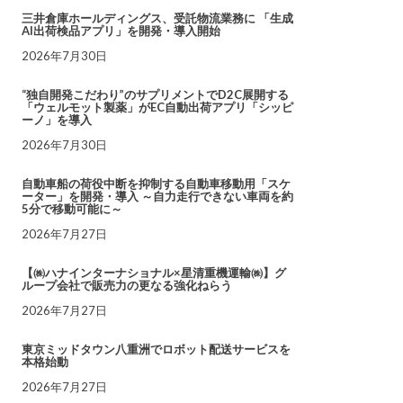
三井倉庫ホールディングス、受託物流業務に 「生成
AI出荷検品アプリ」を開発・導入開始
2026年7月30日
“独自開発こだわり”のサプリメントでD2C展開する
「ウェルモット製薬」がEC自動出荷アプリ「シッピ
ーノ」を導入
2026年7月30日
自動車船の荷役中断を抑制する自動車移動用「スケ
ーター」を開発・導入 ～自力走行できない車両を約
5分で移動可能に～
2026年7月27日
【㈱ハナインターナショナル×星清重機運輸㈱】グ
ループ会社で販売力の更なる強化ねらう
2026年7月27日
東京ミッドタウン八重洲でロボット配送サービスを
本格始動
2026年7月27日