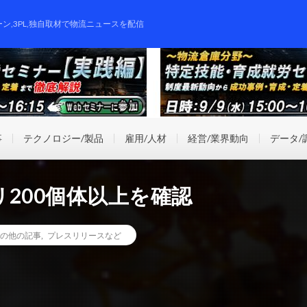
ーン,3PL,独自取材で物流ニュースを配信
事
テクノロジー/製品
雇用/人材
経営/業界動向
データ/
200個体以上を確認
の他の記事
,
プレスリリースなど