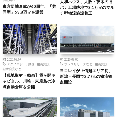
大和ハウス、大阪・茨木の旧
東京団地倉庫が60周年、「共
パナ工場跡地で3.1万㎡のマル
同型」53.8万㎡を運営
チ型物流施設着工
2026.08.07
2026.08.06
テクノロジー
,
動画
,
物流施設
,
プレスリリースなど
,
物流施設
記者会見など
ヨコレイが上信越エリア初、
【現地取材・動画】霞ヶ関キ
新潟・長岡で2.7万tの物流拠
ャピタル、川崎・東扇島の冷
点開設
凍自動倉庫を公開