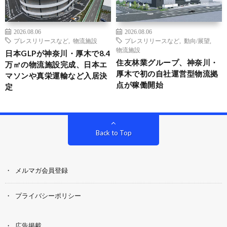
2026.08.06
2026.08.06
プレスリリースなど
,
物流施設
プレスリリースなど
,
動向/展望
,
物流施設
日本GLPが神奈川・厚木で8.4
住友林業グループ、神奈川・
万㎡の物流施設完成、日本エ
厚木で初の自社運営型物流拠
マソンや真栄運輸など入居決
点が稼働開始
定
Back to Top
メルマガ会員登録
プライバシーポリシー
広告掲載