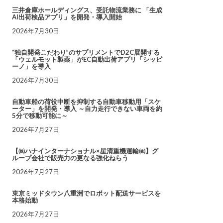
三井倉庫ホールディングス、受託物流業務に 「生成
AI出荷検品アプリ」を開発・導入開始
2026年7月30日
“独自開発こだわり”のサプリメントでD2C展開する
「ウェルモット製薬」がEC自動出荷アプリ「シッピ
ーノ」を導入
2026年7月30日
自動車船の荷役中断を抑制する自動車移動用「スケ
ーター」を開発・導入 ～自力走行できない車両を約
5分で移動可能に～
2026年7月27日
【㈱ハナインターナショナル×星清重機運輸㈱】グ
ループ会社で販売力の更なる強化ねらう
2026年7月27日
東京ミッドタウン八重洲でロボット配送サービスを
本格始動
2026年7月27日