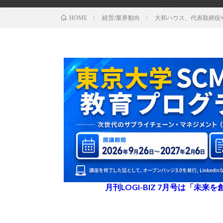
経営/業界動向
大和ハウス、代表取締役
HOME
月刊LOGI-BIZ 7月号は「未