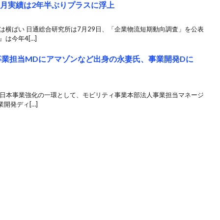
6月実績は2年半ぶりプラスに浮上
は横ばい 日通総合研究所は7月29日、「企業物流短期動向調査」を公表
は今年4[…]
法人事業担当MDにアマゾンなど出身の永妻氏、事業開発Dに
9日、日本事業強化の一環として、モビリティ事業本部法人事業担当マネージ
開発ディ[…]