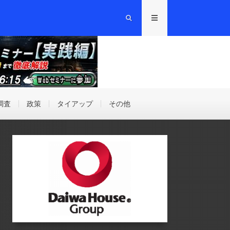
調査
政策
タイアップ
その他