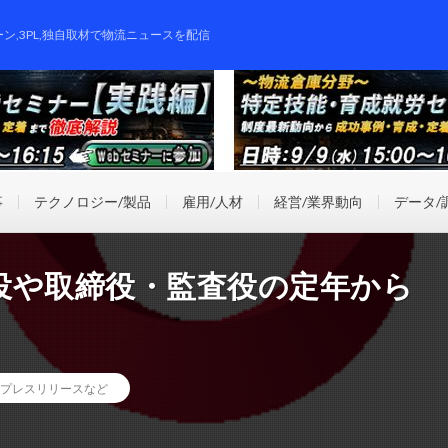
ーン,3PL,独自取材で物流ニュースを配信
事
テクノロジー/製品
雇用/人材
経営/業界動向
データ/
役や取締役・監査役の定年から
プレスリリースなど