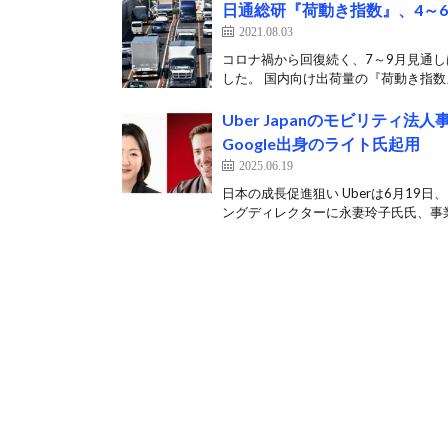
日通総研『荷動き指数』、4～
2021.08.03
コロナ禍から回復続く、7～9月見通し
した。 国内向け出荷量の『荷動き指数』
Uber Japanのモビリティ
Google出身のライト氏起用
2025.06.19
日本の成長促進狙い Uberは6月1
ングディレクターに永妻玲子氏氏、事業