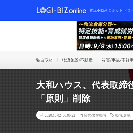
物流不動産,ロボット,ドロ
独自取材
物流施設/不動産
災害/事故/不祥
大和ハウス、代表取締
「原則」削除
2020.10.02 06:00:22
経営/業界動向
動向/展望
,