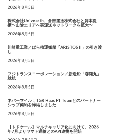
2026年8月5日
株式会社Univearth、倉吉運送株式会社と資本提
携〜山陰エリアへ実運送ネットワークを拡大〜
2026年8月5日
川崎重工業／ばら積運搬船「ARISTOS II」の引き渡
し
2026年8月5日
フジトランスコーポレーション／新造船「蓉翔丸」
就航
2026年8月5日
ネバーマイル：TGR Haas F1 Teamとのパートナー
シップ契約を締結しました
2026年8月5日
【トドケール】マルチキャリア化に向けて、2026
年7月よりヤマト運輸とのAPI連携を開始
2026年7月30日