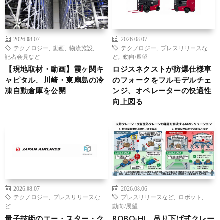
2026.08.07
2026.08.07
テクノロジー
,
動画
,
物流施設
,
テクノロジー
,
プレスリリースな
記者会見など
ど
,
動向/展望
【現地取材・動画】霞ヶ関キ
ロジスネクストが防爆仕様車
ャピタル、川崎・東扇島の冷
のフォークをフルモデルチェ
凍自動倉庫を公開
ンジ、オペレーターの快適性
向上図る
2026.08.07
2026.08.06
テクノロジー
,
プレスリリースな
プレスリリースなど
,
ロボット
,
ど
動向/展望
量子技術のエー・スター・ク
ROBO-HI、吊り下げ式クレー