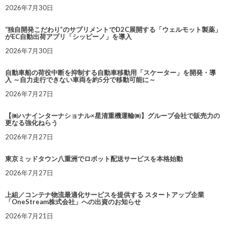
2026年7月30日
“独自開発こだわり”のサプリメントでD2C展開する「ウェルモット製薬」
がEC自動出荷アプリ「シッピーノ」を導入
2026年7月30日
自動車船の荷役中断を抑制する自動車移動用「スケーター」を開発・導
入 ～自力走行できない車両を約5分で移動可能に～
2026年7月27日
【㈱ハナインターナショナル×星清重機運輸㈱】グループ会社で販売力の
更なる強化ねらう
2026年7月27日
東京ミッドタウン八重洲でロボット配送サービスを本格始動
2026年7月27日
上組／コンテナ物流最適化サービスを提供する スタートアップ企業
「OneStream株式会社」への出資のお知らせ
2026年7月21日