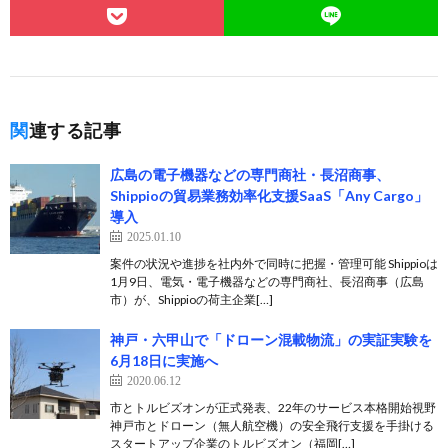
関連する記事
広島の電子機器などの専門商社・長沼商事、
Shippioの貿易業務効率化支援SaaS「Any Cargo」
導入
2025.01.10
案件の状況や進捗を社内外で同時に把握・管理可能 Shippioは
1月9日、電気・電子機器などの専門商社、長沼商事（広島
市）が、Shippioの荷主企業[…]
神戸・六甲山で「ドローン混載物流」の実証実験を
6月18日に実施へ
2020.06.12
市とトルビズオンが正式発表、22年のサービス本格開始視野
神戸市とドローン（無人航空機）の安全飛行支援を手掛ける
スタートアップ企業のトルビズオン（福岡[…]