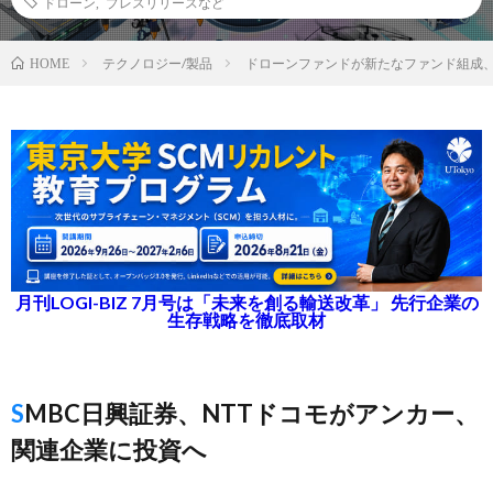
ドローン
,
プレスリリースなど
テクノロジー/製品
ドローンファンドが新たなファンド組成、
HOME
月刊LOGI-BIZ 7月号は「未来を創る輸送改革」 先行企業の
生存戦略を徹底取材
SMBC日興証券、NTTドコモがアンカー、
関連企業に投資へ