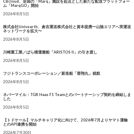
CBcloud、全国の「Marq」施設を起点とした新たな配送プラットフォー
ム「MarqGO」開始
2026年8月5日
株式会社Univearth、倉吉運送株式会社と資本提携〜山陰エリアへ実運送
ネットワークを拡大〜
2026年8月5日
川崎重工業／ばら積運搬船「ARISTOS II」の引き渡し
2026年8月5日
フジトランスコーポレーション／新造船「蓉翔丸」就航
2026年8月5日
ネバーマイル：TGR Haas F1 Teamとのパートナーシップ契約を締結しま
した
2026年8月5日
【トドケール】マルチキャリア化に向けて、2026年7月よりヤマト運輸
とのAPI連携を開始
2026年7月30日