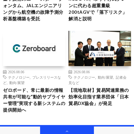
ォンタム、JALエンジニアリ
ンに代わる超重量級
ングから航空機の故障予測分
200tAGVで「落下リスク」
析基盤構築を受託
解消と説明
2026.08.06
2026.08.06
テクノロジー
,
プレスリリースな
テクノロジー
,
動向/展望
,
記者会
ど
,
動向/展望
見など
ゼロボード、常に最新の情報
【現地取材】貿易関連業務の
共有が可能な“動的サプライヤ
効率化目指す業界団体「日本
ー管理”実現する新システムの
貿易DX協会」が発足
提供開始へ