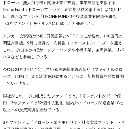
ドローン（無人飛行機）関連企業に投資、事業展開を支援する
Drone Fund（ドローンファンド、東京都渋谷区恵比寿）は10月14
日、新たなファンド「DRONE FUND 3号投資事業有限責任組合」
（3号ファンド）を今年5月に組成したと発表した。
アンカー投資家はSMBC日興証券とNTTドコモが務め、100億円の
調達が目標。9月に出資の一次募集（ファーストクローズ）を迎え、
これまでに両社のほか、ソフトバンクや小橋工業、国際興業、リバ
ネスなども参画している。
今後は21年3月に予定している最終募集締め切り（ファイナルクロ
ーズ）に向け、資金調達を継続するとともに、新規投資を順次展開
していく方針。
同社がこれまでに組成したファンドでは、1号ファンドが15・9億
円、2号ファンドは52億円で運用。国内外のドローン関連企業40社
以上への投資実績を重ねている。
3号ファンドは「ドローン・エアモビリティ社会実装ファンド ～社