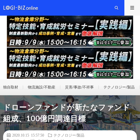
独自取材
物流施設/不動産
災害/事故/不祥事
テクノロジー/製品
ドローンファンドが新たなファンド
組成、100億円調達目標
2020.10.15 15:57:50
テクノロジー/製品