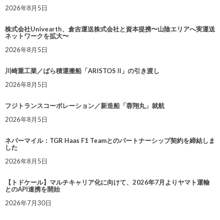
2026年8月5日
株式会社Univearth、倉吉運送株式会社と資本提携〜山陰エリアへ実運送
ネットワークを拡大〜
2026年8月5日
川崎重工業／ばら積運搬船「ARISTOS II」の引き渡し
2026年8月5日
フジトランスコーポレーション／新造船「蓉翔丸」就航
2026年8月5日
ネバーマイル：TGR Haas F1 Teamとのパートナーシップ契約を締結しま
した
2026年8月5日
【トドケール】マルチキャリア化に向けて、2026年7月よりヤマト運輸
とのAPI連携を開始
2026年7月30日