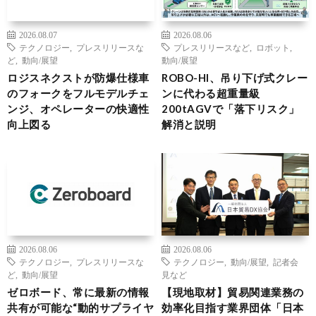
2026.08.07
2026.08.06
テクノロジー
,
プレスリリースな
プレスリリースなど
,
ロボット
,
ど
,
動向/展望
動向/展望
ロジスネクストが防爆仕様車
ROBO-HI、吊り下げ式クレー
のフォークをフルモデルチェ
ンに代わる超重量級
ンジ、オペレーターの快適性
200tAGVで「落下リスク」
向上図る
解消と説明
2026.08.06
2026.08.06
テクノロジー
,
プレスリリースな
テクノロジー
,
動向/展望
,
記者会
ど
,
動向/展望
見など
ゼロボード、常に最新の情報
【現地取材】貿易関連業務の
共有が可能な“動的サプライヤ
効率化目指す業界団体「日本