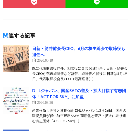
関連する記事
日新・筒井前会長CEO、6月の株主総会で取締役も
退任へ
2020.05.19
既に代表取締役辞任、相談役に専念 関連記事：日新・筒井会
長CEOが代表取締役など辞任、取締役相談役に 日新は5月19
日、代表取締役会長CEO（最高経営[…]
DHLジャパン、国産SAFの普及・拡大目指す有志団
体「ACT FOR SKY」に加盟
2026.03.26
産業横断し各社と連携強化 DHLジャパンは3月26日、国産の
環境負荷が低い航空燃料SAFの商用化と普及・拡大に取り組
む有志団体「ACT FOR SKY[…]