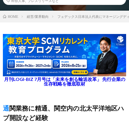
幹部人事
,
プレスリリースなど
経営/業界動向
フェデックス日本法人代表にマネージングデ
HOME
月刊LOGI-BIZ 7月号は「未来を創る輸送改革」 先行企業の
生存戦略を徹底取材
通関業務に精通、関空内の北太平洋地区ハ
ブ開設など経験