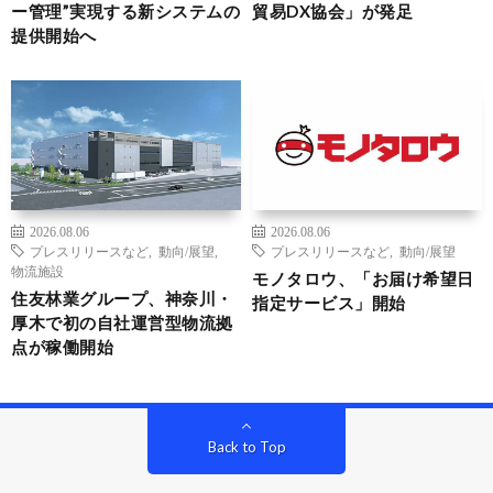
ー管理”実現する新システムの
貿易DX協会」が発足
提供開始へ
2026.08.06
2026.08.06
プレスリリースなど
,
動向/展望
,
プレスリリースなど
,
動向/展望
物流施設
モノタロウ、「お届け希望日
住友林業グループ、神奈川・
指定サービス」開始
厚木で初の自社運営型物流拠
点が稼働開始
Back to Top