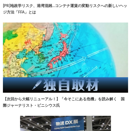
[PR]地政学リスク、港湾混雑…コンテナ運賃の変動リスクへの新しいヘッ
ジ方法「FFA」とは
【次回から大幅リニューアル！】「今そこにある危機」を読み解く 国
際ジャーナリスト・ビニシウス氏