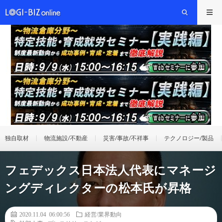
独自取材
物流施設/不動産
災害/事故/不祥事
テクノロジー/製品
フェデックス日本法人代表にマネージ
ングディレクターの松本氏が昇格
2020.11.04 06:00:56
経営/業界動向