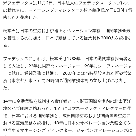
米フェデックスは11月2日、日本法人のフェデックスエクスプレス
の新代表に、マネージングディレクターの松本義則氏が同1日付で昇
格したと発表した。
松本氏は日本の空港および地上オペレーション業務、通関業務全般
を管理するのに加え、日本で勤務している従業員約2000人を統括す
る。
フェデックスによれば、松本氏は1988年、日本の通関業務担当者と
して入社し、92年に同部門マネージャー、96年にシニアマネージャ
ーに就任。通関業務に精通し、2007年には当時新設された新砂営業
所（東京都江東区）で24時間の通関業務体制の立ち上げに尽力し
た。
14年に空港業務を統括する責任者として関西国際空港内の北太平洋
地区ハブ開設に携わった。15年にはマネージングディレクターに昇
進。日本における通関業務と、成田国際空港および関西国際空港に
おける空港業務を統括し、18年に日本のオペレーション業務全てを
担当するマネージング ディレクター、ジャパン オペレーションズに