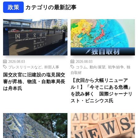
政策
カテゴリの最新記事
2026.08.03
2026.08.03
プレスリリースなど
,
幹部人事
コラム
,
動向/展望
,
戦争/紛争
,
独
自取材
国交次官に旧建設の塩見国交
【次回から大幅リニューア
審が昇格、物流・自動車局長
ル！】「今そこにある危機」
は舟本氏
を読み解く 国際ジャーナリ
スト・ビニシウス氏