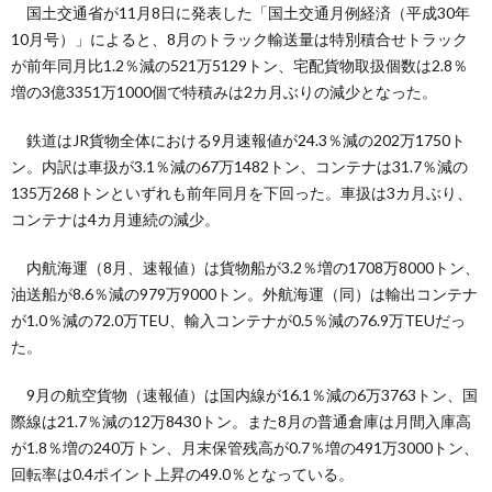
国土交通省が11月8日に発表した「国土交通月例経済（平成30年
10月号）」によると、8月のトラック輸送量は特別積合せトラック
が前年同月比1.2％減の521万5129トン、宅配貨物取扱個数は2.8％
増の3億3351万1000個で特積みは2カ月ぶりの減少となった。
鉄道はJR貨物全体における9月速報値が24.3％減の202万1750ト
ン。内訳は車扱が3.1％減の67万1482トン、コンテナは31.7％減の
135万268トンといずれも前年同月を下回った。車扱は3カ月ぶり、
コンテナは4カ月連続の減少。
内航海運（8月、速報値）は貨物船が3.2％増の1708万8000トン、
油送船が8.6％減の979万9000トン。外航海運（同）は輸出コンテナ
が1.0％減の72.0万TEU、輸入コンテナが0.5％減の76.9万TEUだっ
た。
9月の航空貨物（速報値）は国内線が16.1％減の6万3763トン、国
際線は21.7％減の12万8430トン。また8月の普通倉庫は月間入庫高
が1.8％増の240万トン、月末保管残高が0.7％増の491万3000トン、
回転率は0.4ポイント上昇の49.0％となっている。