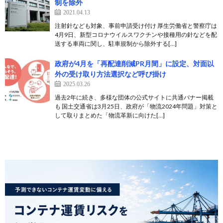
制を除外
2021.04.13
注射針なども対象、事前申請受け付け 厚生労働省と警察庁は
4月9日、新型コロナウイルスワクチンや接種用の針などを配
送する車両に関し、駐車規制から除外する[…]
政府が4月を「再配達削減PR月間」に設定、対面以
外の受け取り方法選択など呼び掛け
2025.03.26
過去2年に続き、多様な団体の公式サイトに共通バナー掲載
も 国土交通省は3月25日、政府が「物流2024年問題」対策と
して取りまとめた「物流革新に向けた[…]