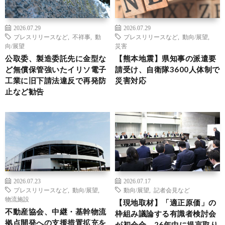
2026.07.29
2026.07.29
プレスリリースなど
,
不祥事
,
動
プレスリリースなど
,
動向/展望
,
向/展望
災害
公取委、製造委託先に金型な
【熊本地震】県知事の派遣要
ど無償保管強いたイリソ電子
請受け、自衛隊3600人体制で
工業に旧下請法違反で再発防
災害対応
止など勧告
2026.07.23
2026.07.17
プレスリリースなど
,
動向/展望
,
動向/展望
,
記者会見など
物流施設
【現地取材】「適正原価」の
不動産協会、中継・基幹物流
枠組み議論する有識者検討会
拠点開発への支援措置拡充を
が初会合、26年中に提言取り