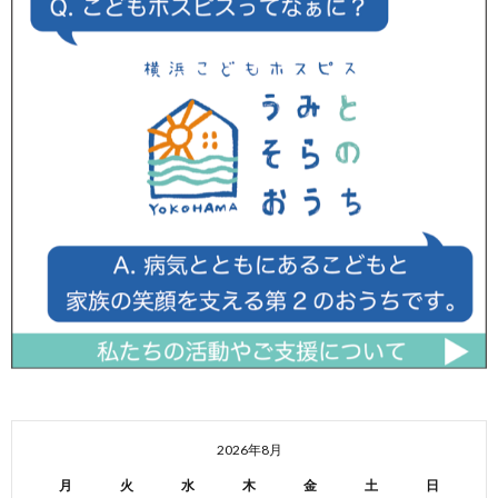
2026年8月
月
火
水
木
金
土
日