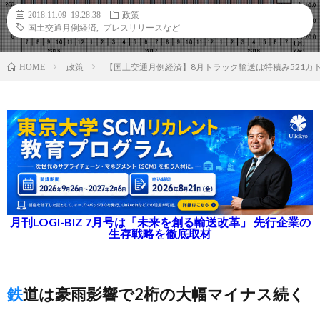
2018.11.09 19:28:38
政策
国土交通月例経済
,
プレスリリースなど
政策
【国土交通月例経済】8月トラック輸送は特積み521万
HOME
月刊LOGI-BIZ 7月号は「未来を創る輸送改革」 先行企業の
生存戦略を徹底取材
鉄道は豪雨影響で2桁の大幅マイナス続く