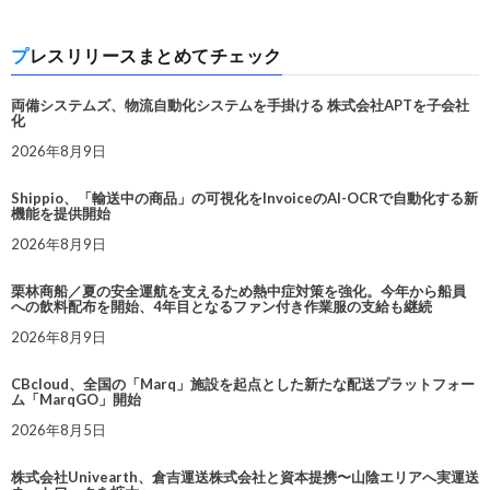
プレスリリースまとめてチェック
両備システムズ、物流自動化システムを手掛ける 株式会社APTを子会社
化
2026年8月9日
Shippio、「輸送中の商品」の可視化をInvoiceのAI-OCRで自動化する新
機能を提供開始
2026年8月9日
栗林商船／夏の安全運航を支えるため熱中症対策を強化。今年から船員
への飲料配布を開始、4年目となるファン付き作業服の支給も継続
2026年8月9日
CBcloud、全国の「Marq」施設を起点とした新たな配送プラットフォー
ム「MarqGO」開始
2026年8月5日
株式会社Univearth、倉吉運送株式会社と資本提携〜山陰エリアへ実運送