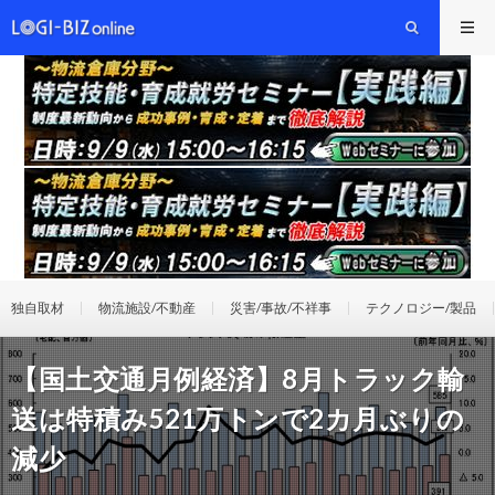
独自取材
物流施設/不動産
災害/事故/不祥事
テクノロジー/製品
【国土交通月例経済】8月トラック輸
送は特積み521万トンで2カ月ぶりの
減少