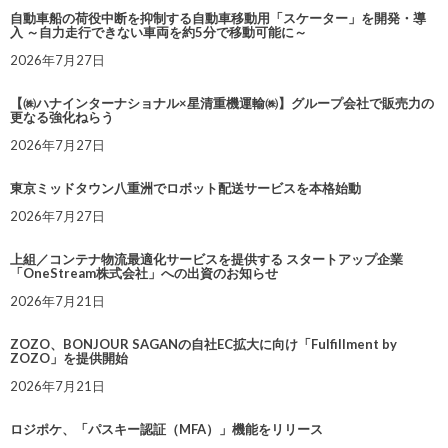
自動車船の荷役中断を抑制する自動車移動用「スケーター」を開発・導
入 ～自力走行できない車両を約5分で移動可能に～
2026年7月27日
【㈱ハナインターナショナル×星清重機運輸㈱】グループ会社で販売力の
更なる強化ねらう
2026年7月27日
東京ミッドタウン八重洲でロボット配送サービスを本格始動
2026年7月27日
上組／コンテナ物流最適化サービスを提供する スタートアップ企業
「OneStream株式会社」への出資のお知らせ
2026年7月21日
ZOZO、BONJOUR SAGANの自社EC拡大に向け「Fulfillment by
ZOZO」を提供開始
2026年7月21日
ロジポケ、「パスキー認証（MFA）」機能をリリース