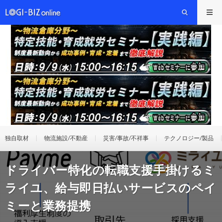
独自取材
物流施設/不動産
災害/事故/不祥事
テクノロジー/製品
ドライバー特化の転職支援手掛けるミ
ライユ、給与即日払いサービスのペイ
ミーと業務提携