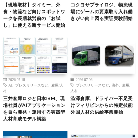
【現地取材】タイミー、外
コクヨサプライロジ、物流現
食・物流など向けスポットワ
場にゲームの要素取り入れ働
ークを長期就労前の「お試
きがい向上図る実証実験開始
し」に使える新サービス開始
2026.07.18
2026.07.06
AI
,
プレスリリースなど
,
雇用/人
プレスリリースなど
,
海外
,
雇用/
材
人材
三井倉庫ロジと日本IBM、現
澁澤倉庫、ドライバー不足受
場社員がAIアプリケーション
けフィリピンからの特定技能
を自ら開発・運用する実践型
外国人材の供給事業開始
人材育成モデル構築