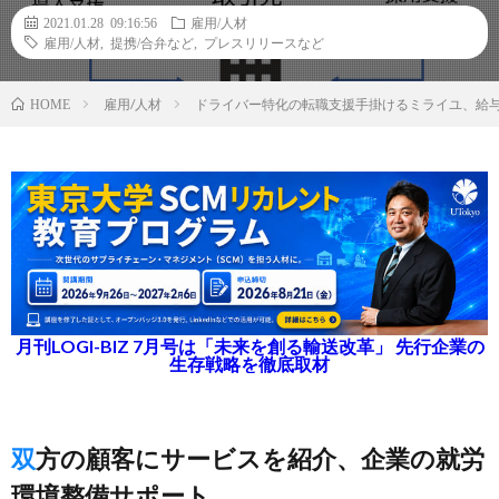
2021.01.28 09:16:56
雇用/人材
雇用/人材
,
提携/合弁など
,
プレスリリースなど
雇用/人材
ドライバー特化の転職支援手掛けるミライユ、給
HOME
月刊LOGI-BIZ 7月号は「未来を創る輸送改革」 先行企業の
生存戦略を徹底取材
双方の顧客にサービスを紹介、企業の就労
環境整備サポート