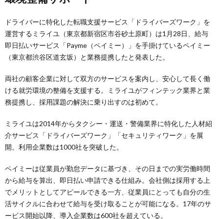
ドライバーに特化した転職支援サービス「ドライバーズワーク」を
運営するミライユ（東京都新宿区市谷砂土原町）は1月28日、給与
即日払いサービス「Payme（ペイミー）」を手掛けているペイミー
（東京都渋谷区道玄坂）と業務提携したと発表した。
両社の顧客企業に対して双方のサービスを案内し、安心して長く働
ける就労環境の整備を支援する。ミライユがフィンテック業界と業
務提携し、採用課題の解決に乗り出すのは初めて。
ミライユは2014年からタクシー・運送・警備業界に特化した人材紹
介サービス「ドライバーズワーク」「セキュリティワーク」を展
開。利用企業数は1000社を突破した。
ペイミーは従業員が勤怠データに基づき、その日までの実労働時間
から給与を算出、即日払い申請できる仕組み。会社側は採用する上
でメリットとしてアピールできる一方、従業員にとっても自分の生
活サイクルに合わせて給与を受け取ることが可能になる。17年のサ
ービス開始以降、導入企業数は600社を超えている。