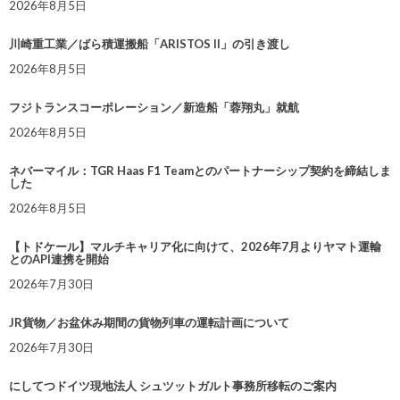
2026年8月5日
川崎重工業／ばら積運搬船「ARISTOS II」の引き渡し
2026年8月5日
フジトランスコーポレーション／新造船「蓉翔丸」就航
2026年8月5日
ネバーマイル：TGR Haas F1 Teamとのパートナーシップ契約を締結しま
した
2026年8月5日
【トドケール】マルチキャリア化に向けて、2026年7月よりヤマト運輸
とのAPI連携を開始
2026年7月30日
JR貨物／お盆休み期間の貨物列車の運転計画について
2026年7月30日
にしてつドイツ現地法人 シュツットガルト事務所移転のご案内