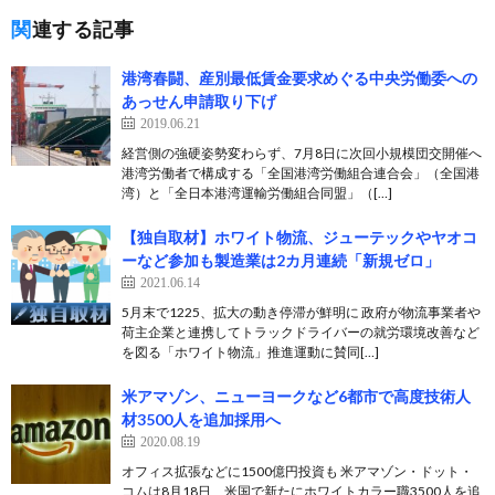
関連する記事
港湾春闘、産別最低賃金要求めぐる中央労働委への
あっせん申請取り下げ
2019.06.21
経営側の強硬姿勢変わらず、7月8日に次回小規模団交開催へ
港湾労働者で構成する「全国港湾労働組合連合会」（全国港
湾）と「全日本港湾運輸労働組合同盟」（[…]
【独自取材】ホワイト物流、ジューテックやヤオコ
ーなど参加も製造業は2カ月連続「新規ゼロ」
2021.06.14
5月末で1225、拡大の動き停滞が鮮明に 政府が物流事業者や
荷主企業と連携してトラックドライバーの就労環境改善など
を図る「ホワイト物流」推進運動に賛同[…]
米アマゾン、ニューヨークなど6都市で高度技術人
材3500人を追加採用へ
2020.08.19
オフィス拡張などに1500億円投資も 米アマゾン・ドット・
コムは8月18日、米国で新たにホワイトカラー職3500人を追