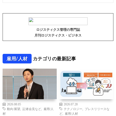
ロジスティクス管理の専門誌
月刊ロジスティクス・ビジネス
雇用/人材
カテゴリの最新記事
2026.08.05
2026.07.28
動向/展望
,
記者会見など
,
雇用/人
テクノロジー
,
プレスリリースな
材
ど
,
雇用/人材