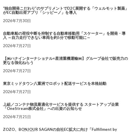
“独自開発こだわり”のサプリメントでD2C展開する「ウェルモット製薬」
がEC自動出荷アプリ「シッピーノ」を導入
2026年7月30日
自動車船の荷役中断を抑制する自動車移動用「スケーター」を開発・導
入 ～自力走行できない車両を約5分で移動可能に～
2026年7月27日
【㈱ハナインターナショナル×星清重機運輸㈱】グループ会社で販売力の
更なる強化ねらう
2026年7月27日
東京ミッドタウン八重洲でロボット配送サービスを本格始動
2026年7月27日
上組／コンテナ物流最適化サービスを提供する スタートアップ企業
「OneStream株式会社」への出資のお知らせ
2026年7月21日
ZOZO、BONJOUR SAGANの自社EC拡大に向け「Fulfillment by