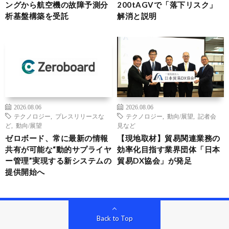
ングから航空機の故障予測分
200tAGVで「落下リスク」
析基盤構築を受託
解消と説明
2026.08.06
2026.08.06
テクノロジー
,
プレスリリースな
テクノロジー
,
動向/展望
,
記者会
ど
,
動向/展望
見など
ゼロボード、常に最新の情報
【現地取材】貿易関連業務の
共有が可能な“動的サプライヤ
効率化目指す業界団体「日本
ー管理”実現する新システムの
貿易DX協会」が発足
提供開始へ
Back to Top