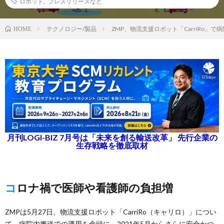
ロボット
,
プレスリリースなど
テクノロジー/製品
ZMP、物流支援ロボット「CarriRo」
HOME
月刊LOGI-BIZ 7月号は「未来を創る輸送改革」 先行企業の
生存戦略を徹底取材
コロナ禍で医師や看護師の負担増
ZMPは5月27日、物流支援ロボット「CarriRo（キャリロ）」につい
て、病院内搬送での運用を念頭に、2021年5月からさらに安全かつ