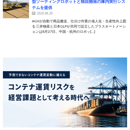
型ソーティングロボットと独自開発の庫内実行シス
テムを提供
2020.08.28
AGVが自動で商品搬送、仕分け作業の省人化・生産性向上図
る 三井物産と日本GLPが共同で設立したプラスオートメーシ
ョンは8月27日、中国・杭州のロボッ[…]