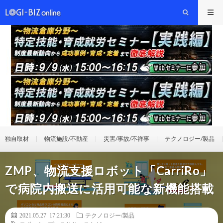
独自取材
物流施設/不動産
災害/事故/不祥事
テクノロジー/製品
ZMP、物流支援ロボット「CarriRo」
で病院内搬送に活用可能な新機能搭載
2021.05.27 17:21:30
テクノロジー/製品