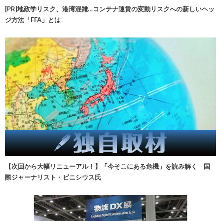
[PR]地政学リスク、港湾混雑…コンテナ運賃の変動リスクへの新しいヘッ
ジ方法「FFA」とは
【次回から大幅リニューアル！】「今そこにある危機」を読み解く 国
際ジャーナリスト・ビニシウス氏