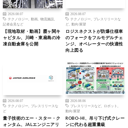
2026.08.07
2026.08.07
テクノロジー
,
動画
,
物流施設
,
テクノロジー
,
プレスリリースな
記者会見など
ど
,
動向/展望
【現地取材・動画】霞ヶ関キ
ロジスネクストが防爆仕様車
ャピタル、川崎・東扇島の冷
のフォークをフルモデルチェ
凍自動倉庫を公開
ンジ、オペレーターの快適性
向上図る
2026.08.07
2026.08.06
テクノロジー
,
プレスリリースな
プレスリリースなど
,
ロボット
,
ど
動向/展望
量子技術のエー・スター・ク
ROBO-HI、吊り下げ式クレー
ォンタム、JALエンジニアリ
ンに代わる超重量級