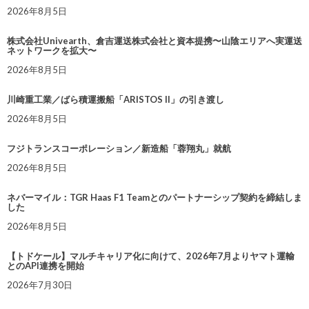
2026年8月5日
株式会社Univearth、倉吉運送株式会社と資本提携〜山陰エリアへ実運送
ネットワークを拡大〜
2026年8月5日
川崎重工業／ばら積運搬船「ARISTOS II」の引き渡し
2026年8月5日
フジトランスコーポレーション／新造船「蓉翔丸」就航
2026年8月5日
ネバーマイル：TGR Haas F1 Teamとのパートナーシップ契約を締結しま
した
2026年8月5日
【トドケール】マルチキャリア化に向けて、2026年7月よりヤマト運輸
とのAPI連携を開始
2026年7月30日