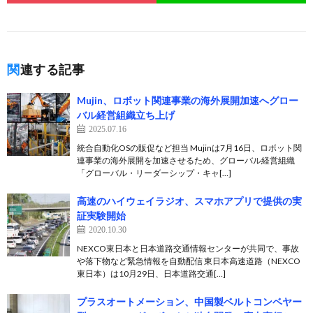
関連する記事
Mujin、ロボット関連事業の海外展開加速へグロー
バル経営組織立ち上げ
2025.07.16
統合自動化OSの販促など担当 Mujinは7月16日、ロボット関
連事業の海外展開を加速させるため、グローバル経営組織
「グローバル・リーダーシップ・キャ[…]
高速のハイウェイラジオ、スマホアプリで提供の実
証実験開始
2020.10.30
NEXCO東日本と日本道路交通情報センターが共同で、事故
や落下物など緊急情報を自動配信 東日本高速道路（NEXCO
東日本）は10月29日、日本道路交通[…]
プラスオートメーション、中国製ベルトコンベヤー