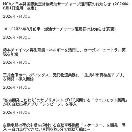
NCA／日本発国際航空貨物燃油サーチャージ適用額のお知らせ（2026年
8月1日適用 改定）
2026年7月30日
JAL／2026年8月前半 燃油サーチャージ適用額のお知らせ(変更)
2026年7月30日
椿本チエイン／再生可能エネルギーを活用し、カーボンニュートラル実
現を加速
2026年7月30日
三井倉庫ホールディングス、受託物流業務に 「生成AI出荷検品アプリ」
を開発・導入開始
2026年7月30日
“独自開発こだわり”のサプリメントでD2C展開する「ウェルモット製薬」
がEC自動出荷アプリ「シッピーノ」を導入
2026年7月30日
自動車船の荷役中断を抑制する自動車移動用「スケーター」を開発・導
入 ～自力走行できない車両を約5分で移動可能に～