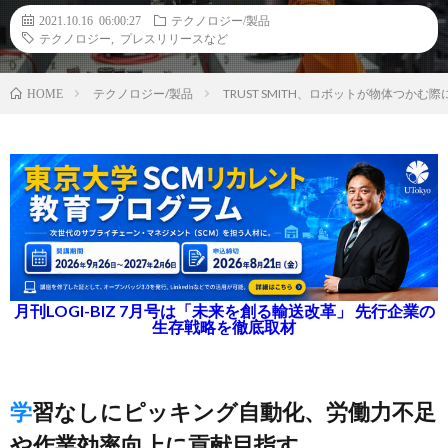
2021.10.16 06:00:27
テクノロジー/製品
テクノロジー
,
プレスリリースなど
テクノロジー/製品
TRUST SMITH、ロボットが物体つか
HOME
月刊LOGI-BIZ 7月号は「未来を創る輸送改革」 先行企業の
生存戦略を徹底取材
学習なしにピッキング自動化、労働力不足
や作業効率向上に貢献目指す