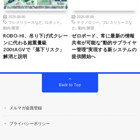
2026.08.06
2026.08.06
プレスリリースなど
,
ロボット
,
テクノロジー
,
プレスリリースな
動向/展望
ど
,
動向/展望
ROBO-HI、吊り下げ式クレー
ゼロボード、常に最新の情報
ンに代わる超重量級
共有が可能な“動的サプライヤ
200tAGVで「落下リスク」
ー管理”実現する新システムの
解消と説明
提供開始へ
Back to Top
メルマガ会員登録
プライバシーポリシー