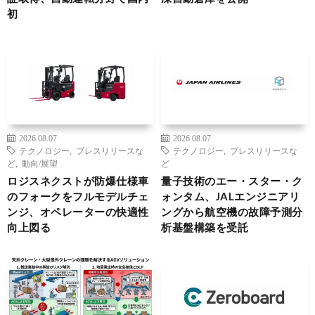
初
2026.08.07
2026.08.07
テクノロジー
,
プレスリリースな
テクノロジー
,
プレスリリースな
ど
,
動向/展望
ど
ロジスネクストが防爆仕様車
量子技術のエー・スター・ク
のフォークをフルモデルチェ
ォンタム、JALエンジニアリ
ンジ、オペレーターの快適性
ングから航空機の故障予測分
向上図る
析基盤構築を受託