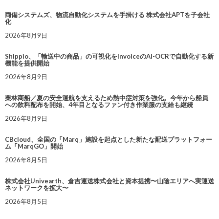
両備システムズ、物流自動化システムを手掛ける 株式会社APTを子会社
化
2026年8月9日
Shippio、「輸送中の商品」の可視化をInvoiceのAI-OCRで自動化する新
機能を提供開始
2026年8月9日
栗林商船／夏の安全運航を支えるため熱中症対策を強化。今年から船員
への飲料配布を開始、4年目となるファン付き作業服の支給も継続
2026年8月9日
CBcloud、全国の「Marq」施設を起点とした新たな配送プラットフォー
ム「MarqGO」開始
2026年8月5日
株式会社Univearth、倉吉運送株式会社と資本提携〜山陰エリアへ実運送
ネットワークを拡大〜
2026年8月5日