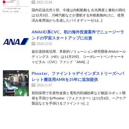
2025.12.04
国内石油元売り初、今後は内航船舶も 出光興産と兼松の両社
は12月3日、川崎汽船などが運航する外航船舶向けに、使用
済み食用油から生成したバイオディーゼル[…]
ANAHD系CVC、初の海外投資案件でニュージーラ
ンドの宇宙スタートアップに出資
2024.12.02
超伝道技術活用、革新的ソリューション研究開発 ANAホール
ディングス（HD）は11月29日、コーポレートベンチャーキ
ャピタル（CVC）ファンド「ANA[…]
Phoxter、ファイントゥデイインダストリーズへパ
レット搬送用AMRを25年に追加提供
2024.11.07
初回採用で生産性改善と電気代削減効果など確認 ロボット開
発を手掛けるPhoxter（フォクスター）は11月6日、ヘアケア
製品などを手掛けるファイントゥ[…]