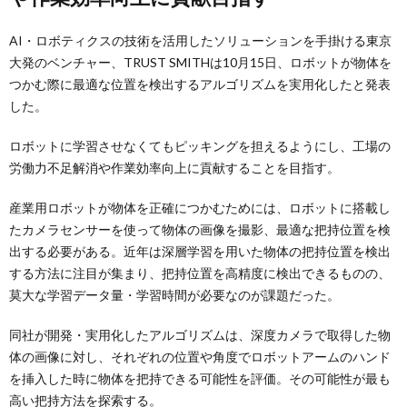
AI・ロボティクスの技術を活用したソリューションを手掛ける東京
大発のベンチャー、TRUST SMITHは10月15日、ロボットが物体を
つかむ際に最適な位置を検出するアルゴリズムを実用化したと発表
した。
ロボットに学習させなくてもピッキングを担えるようにし、工場の
労働力不足解消や作業効率向上に貢献することを目指す。
産業用ロボットが物体を正確につかむためには、ロボットに搭載し
たカメラセンサーを使って物体の画像を撮影、最適な把持位置を検
出する必要がある。近年は深層学習を用いた物体の把持位置を検出
する方法に注目が集まり、把持位置を高精度に検出できるものの、
莫大な学習データ量・学習時間が必要なのが課題だった。
同社が開発・実用化したアルゴリズムは、深度カメラで取得した物
体の画像に対し、それぞれの位置や角度でロボットアームのハンド
を挿入した時に物体を把持できる可能性を評価。その可能性が最も
高い把持方法を探索する。