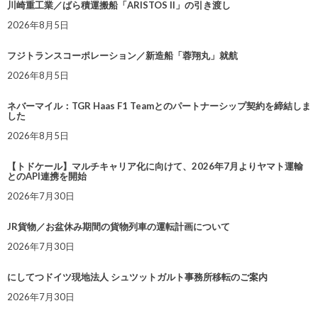
川崎重工業／ばら積運搬船「ARISTOS II」の引き渡し
2026年8月5日
フジトランスコーポレーション／新造船「蓉翔丸」就航
2026年8月5日
ネバーマイル：TGR Haas F1 Teamとのパートナーシップ契約を締結しま
した
2026年8月5日
【トドケール】マルチキャリア化に向けて、2026年7月よりヤマト運輸
とのAPI連携を開始
2026年7月30日
JR貨物／お盆休み期間の貨物列車の運転計画について
2026年7月30日
にしてつドイツ現地法人 シュツットガルト事務所移転のご案内
2026年7月30日