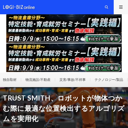
独自取材
物流施設/不動産
災害/事故/不祥事
テクノロジー/製品
TRUST SMITH、ロボットが物体つか
む際に最適な位置検出するアルゴリズ
ムを実用化