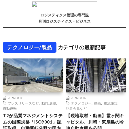
ロジスティクス管理の専門誌
月刊ロジスティクス・ビジネス
テクノロジー/製品
カテゴリの最新記事
2026.08.08
2026.08.07
プレスリリースなど
,
動向/展望
,
テクノロジー
,
動画
,
物流施設
,
自動運転
記者会見など
T2が品質マネジメントシステ
【現地取材・動画】霞ヶ関キ
ムの国際規格「ISO9001」認
ャピタル、川崎・東扇島の冷
証取得、自動運転分野で国内
凍自動倉庫を公開