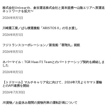
株式会社Univearth、倉吉運送株式会社と資本提携〜山陰エリアへ実運送
ネットワークを拡大〜
2026年8月5日
川崎重工業／ばら積運搬船「ARISTOS II」の引き渡し
2026年8月5日
フジトランスコーポレーション／新造船「蓉翔丸」就航
2026年8月5日
ネバーマイル：TGR Haas F1 Teamとのパートナーシップ契約を締結しま
した
2026年8月5日
【トドケール】マルチキャリア化に向けて、2026年7月よりヤマト運輸
とのAPI連携を開始
2026年7月30日
JR貨物／お盆休み期間の貨物列車の運転計画について