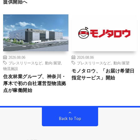
提供開始へ
2026.08.06
2026.08.06
プレスリリースなど
,
動向/展望
,
プレスリリースなど
,
動向/展望
物流施設
モノタロウ、「お届け希望日
住友林業グループ、神奈川・
指定サービス」開始
厚木で初の自社運営型物流拠
点が稼働開始
Back to Top