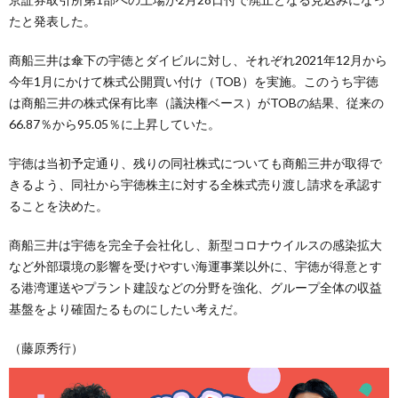
たと発表した。
商船三井は傘下の宇徳とダイビルに対し、それぞれ2021年12月から
今年1月にかけて株式公開買い付け（TOB）を実施。このうち宇徳
は商船三井の株式保有比率（議決権ベース）がTOBの結果、従来の
66.87％から95.05％に上昇していた。
宇徳は当初予定通り、残りの同社株式についても商船三井が取得で
きるよう、同社から宇徳株主に対する全株式売り渡し請求を承認す
ることを決めた。
商船三井は宇徳を完全子会社化し、新型コロナウイルスの感染拡大
など外部環境の影響を受けやすい海運事業以外に、宇徳が得意とす
る港湾運送やプラント建設などの分野を強化、グループ全体の収益
基盤をより確固たるものにしたい考えだ。
（藤原秀行）