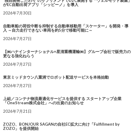
“独自開発こだわり”のサプリメントでD2C展開する「ウェルモット製薬」
がEC自動出荷アプリ「シッピーノ」を導入
2026年7月30日
自動車船の荷役中断を抑制する自動車移動用「スケーター」を開発・導
入 ～自力走行できない車両を約5分で移動可能に～
2026年7月27日
【㈱ハナインターナショナル×星清重機運輸㈱】グループ会社で販売力の
更なる強化ねらう
2026年7月27日
東京ミッドタウン八重洲でロボット配送サービスを本格始動
2026年7月27日
上組／コンテナ物流最適化サービスを提供する スタートアップ企業
「OneStream株式会社」への出資のお知らせ
2026年7月21日
ZOZO、BONJOUR SAGANの自社EC拡大に向け「Fulfillment by
ZOZO」を提供開始