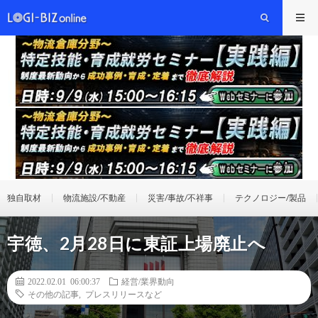
独自取材
物流施設/不動産
災害/事故/不祥事
テクノロジー/製品
宇徳、2月28日に東証上場廃止へ
2022.02.01 06:00:37
経営/業界動向
その他の記事
,
プレスリリースなど