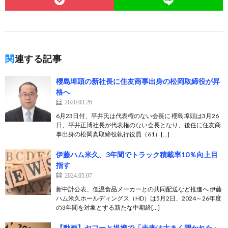
関連する記事
櫻島埠頭の新社長に住友商事出身の松岡取締役が昇
格へ
2020.03.26
6月23日付、平井氏は代表権のない会長に 櫻島埠頭は3月26
日、平井正博社長が代表権のない会長となり、後任に住友商
事出身の松岡真取締役執行役員（61）[…]
伊藤ハム米久、3年間でトラック積載率10％向上目
指す
2024.05.07
新中計公表、低温食品メーカーとの共同配送など推進へ 伊藤
ハム米久ホールディングス（HD）は5月2日、2024～26年度
の3年間を対象とする新たな中期経[…]
【動画】ヤフーと提携で「未来は大きく開かれた」