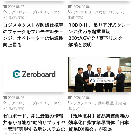
2026.08.07
2026.08.06
テクノロジー
,
プレスリリースな
プレスリリースなど
,
ロボット
,
ど
,
動向/展望
動向/展望
ロジスネクストが防爆仕様車
ROBO-HI、吊り下げ式クレー
のフォークをフルモデルチェ
ンに代わる超重量級
ンジ、オペレーターの快適性
200tAGVで「落下リスク」
向上図る
解消と説明
2026.08.06
2026.08.06
テクノロジー
,
プレスリリースな
テクノロジー
,
動向/展望
,
記者会
ど
,
動向/展望
見など
ゼロボード、常に最新の情報
【現地取材】貿易関連業務の
共有が可能な“動的サプライヤ
効率化目指す業界団体「日本
ー管理”実現する新システムの
貿易DX協会」が発足