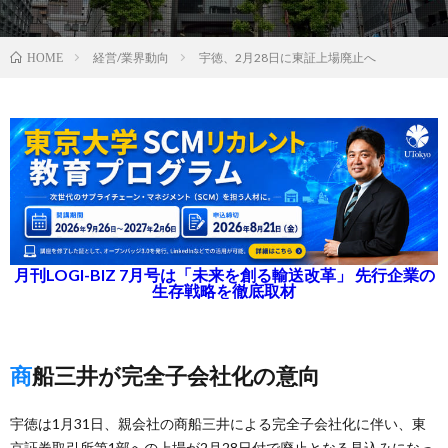
経営/業界動向
宇徳、2月28日に東証上場廃止へ
HOME
月刊LOGI-BIZ 7月号は「未来を創る輸送改革」 先行企業の
生存戦略を徹底取材
商船三井が完全子会社化の意向
宇徳は1月31日、親会社の商船三井による完全子会社化に伴い、東
京証券取引所第1部への上場が2月28日付で廃止となる見込みになっ