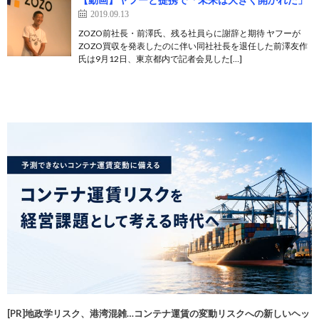
2019.09.13
ZOZO前社長・前澤氏、残る社員らに謝辞と期待 ヤフーが
ZOZO買収を発表したのに伴い同社社長を退任した前澤友作
氏は9月12日、東京都内で記者会見した[…]
[PR]地政学リスク、港湾混雑…コンテナ運賃の変動リスクへの新しいヘッ