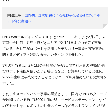
関連記事：
国内初、遠隔監視による複数事業者参加型でロボ
ット宅配実験へ
ENEOSホールディングス（HD）とZMP、エニキャリは2月7日、東
京都中央区佃・月島・勝どきエリアで2月28日までの予定で実施し
ている、自動宅配ロボットを活用したデリバリー事業の実証実験に
関するメディア向け説明会をオンラインで開催した。
3社の担当者は、2月1日の実験開始から3日間で利用者の9割超が再
びロボット宅配を使いたいと答えるなど、好評を得ていると強調。
2022年度中に事業化できるかどうかニーズを見極めたいとの意向を
示した。
また、将来のデリバリー事業の展望として、国内でENEOSグループ
が展開している約1万3000カ所のSS（サービスステーション）など
のアセットを、ロボットの駐機スペースなどラストワンマイル配送