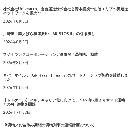
株式会社Univearth、倉吉運送株式会社と資本提携〜山陰エリアへ実運送
ネットワークを拡大〜
2026年8月5日
川崎重工業／ばら積運搬船「ARISTOS II」の引き渡し
2026年8月5日
フジトランスコーポレーション／新造船「蓉翔丸」就航
2026年8月5日
ネバーマイル：TGR Haas F1 Teamとのパートナーシップ契約を締結しま
した
2026年8月5日
【トドケール】マルチキャリア化に向けて、2026年7月よりヤマト運輸
とのAPI連携を開始
2026年7月30日
JR貨物／お盆休み期間の貨物列車の運転計画について