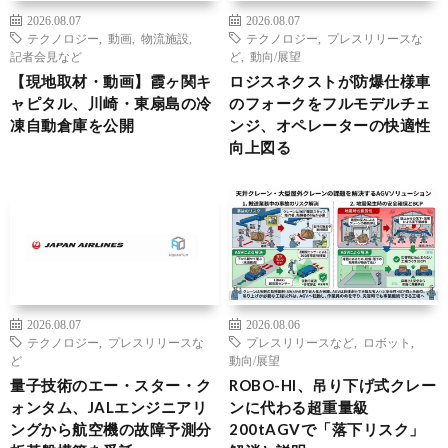
2026.08.07
2026.08.07
テクノロジー
,
動画
,
物流施設
,
テクノロジー
,
プレスリリースな
記者会見など
ど
,
動向/展望
【現地取材・動画】霞ヶ関キ
ロジスネクストが防爆仕様車
ャピタル、川崎・東扇島の冷
のフォークをフルモデルチェ
凍自動倉庫を公開
ンジ、オペレーターの快適性
向上図る
2026.08.07
2026.08.06
テクノロジー
,
プレスリリースな
プレスリリースなど
,
ロボット
,
ど
動向/展望
量子技術のエー・スター・ク
ROBO-HI、吊り下げ式クレー
ォンタム、JALエンジニアリ
ンに代わる超重量級
ングから航空機の故障予測分
200tAGVで「落下リスク」