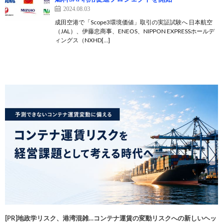
2024.08.03
成田空港で「Scope3環境価値」取引の実証試験へ 日本航空
（JAL）、伊藤忠商事、ENEOS、NIPPON EXPRESSホールデ
ィングス（NXHD[…]
[PR]地政学リスク、港湾混雑…コンテナ運賃の変動リスクへの新しいヘッ