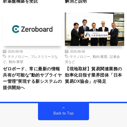
析基盤構築を受託
解消と説明
2026.08.06
2026.08.06
テクノロジー
,
プレスリリースな
テクノロジー
,
動向/展望
,
記者会
ど
,
動向/展望
見など
ゼロボード、常に最新の情報
【現地取材】貿易関連業務の
共有が可能な“動的サプライヤ
効率化目指す業界団体「日本
ー管理”実現する新システムの
貿易DX協会」が発足
提供開始へ
Back to Top