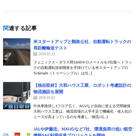
関連する記事
米スタートアップと郵政公社、自動運転トラックの
長距離輸送テスト
2019.05.22
フェニックス～ダラス間1600キロメートルを5往復へ トラッ
クの自動運転技術開発を手掛けている米スタートアップの
TuSimple（トゥーシンプル）は5[…]
【独自取材】大和ハウス工業、ロボット考慮設計の
物流施設を展開
2020.03.02
中央車路排し1フロア広く、AGVなど自由に使える空間確保
大和ハウス工業は、物流現場の人手不足で機械化・省人化の
ニーズが高まっているのを考慮し、物流ロ[…]
JALや伊藤忠、NXHDなど7社、環境負荷の低い航空
燃料SAF利用促進プロジェクトを開始