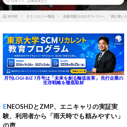
ロボット
,
記者会見など
テクノロジー/製品
自動宅配ロボのデリバリー、「再び使いた
HOME
月刊LOGI-BIZ 7月号は「未来を創る輸送改革」 先行企業の
生存戦略を徹底取材
ENEOSHDとZMP、エニキャリの実証実
験、利用者から「雨天時でも頼みやすい」
の声