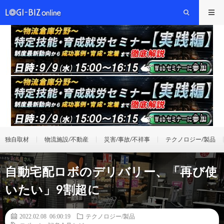
独自取材
物流施設/不動産
災害/事故/不祥事
テクノロジー/製品
自動宅配ロボのデリバリー、「再び使
いたい」9割超に
2022.02.08 06:00:19
テクノロジー/製品