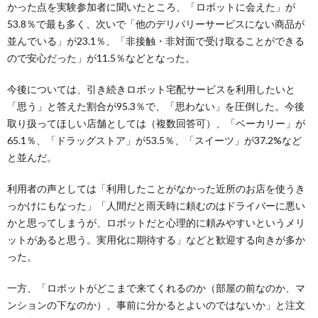
かった点を実験参加者に聞いたところ、「ロボットに会えた」が
53.8％で最も多く、次いで「他のデリバリーサービスにない商品が
並んでいる」が23.1％、「非接触・非対面で受け取ることができる
ので安心だった」が11.5％などとなった。
今後については、引き続きロボット宅配サービスを利用したいと
「思う」と答えた割合が95.3％で、「思わない」を圧倒した。今後
取り扱ってほしい店舗としては（複数回答可）、「ベーカリー」が
65.1％、「ドラッグストア」が53.5％、「スイーツ」が37.2%など
と並んだ。
利用者の声としては「利用したことがなかった近所のお店を使うき
っかけにもなった」「人間だと雨天時に頼むのはドライバーに悪い
かと思ってしまうが、ロボットだと心理的に頼みやすいというメリ
ットがあると思う。実用化に期待する」などと歓迎する向きが多か
った。
一方、「ロボットがどこまで来てくれるのか（部屋の前なのか、マ
ンションの下なのか）、事前に分かるとよいのではないか」と注文