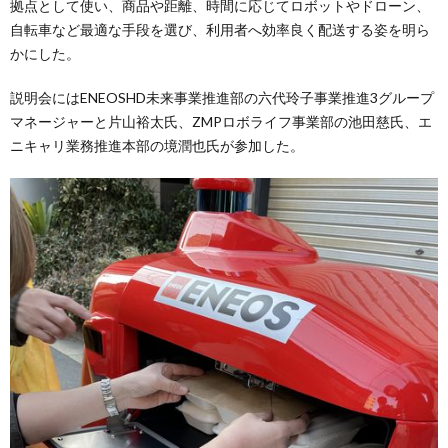
拠点として使い、商品や距離、時間に応じてロボットやドローン、
自転車など最適な手段を選び、利用者へ効率良く配送する姿を明ら
かにした。
説明会にはENEOSHD未来事業推進部の六代玲子事業推進3グループ
マネージャーと片山裕太氏、ZMPロボライフ事業部の池田慈氏、エ
ニキャリ業務推進本部の境潤也氏が参加した。