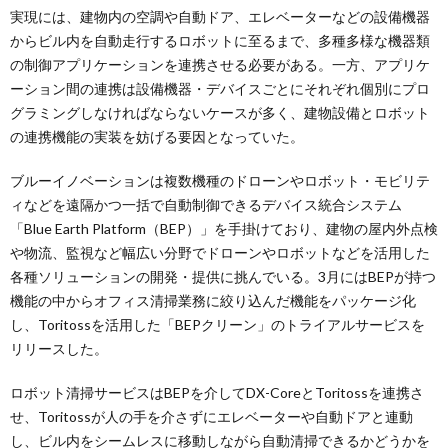
実現には、建物内の空調や自動ドア、エレベーターなどの設備機器
からビル内を自動走行するロボットに至るまで、多種多様な機器類
の制御アプリケーションを連携させる必要がある。一方、アプリケ
ーション間の連携は設備機器・デバイスごとにそれぞれ個別にプロ
グラミングしなければならないケースが多く、建物設備とロボット
の連携機能の実装を妨げる要因となっていた。
ブルーイノベーションは複数機種のドローンやロボット・モビリテ
ィなどを遠隔かつ一括で自動制御できるデバイス統合システム
「Blue Earth Platform（BEP）」を手掛けており、建物の屋内外点検
や物流、監視など幅広い分野でドローンやロボットなどを活用した
各種ソリューションの開発・提供に挑んでいる。3月にはBEPが持つ
機能の中からオフィス清掃業務に絞り込んだ機能をパッケージ化
し、Toritossを活用した「BEPクリーン」のトライアルサービスを
リリースした。
ロボット清掃サービスはBEPを介してDX-CoreとToritossを連携さ
せ、Toritossが人の手を介さずにエレベーターや自動ドアと連動
し、ビル内をシームレスに移動しながら自動清掃できるかどうかを