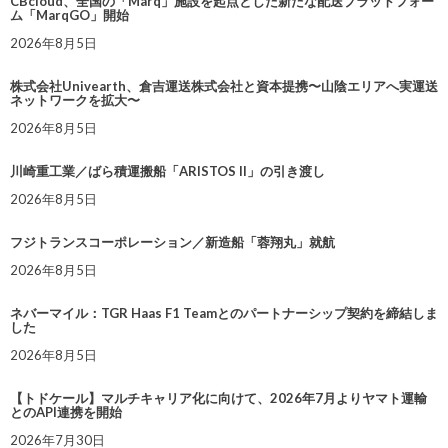
CBcloud、全国の「Marq」施設を起点とした新たな配送プラットフォー
ム「MarqGO」開始
2026年8月5日
株式会社Univearth、倉吉運送株式会社と資本提携〜山陰エリアへ実運送
ネットワークを拡大〜
2026年8月5日
川崎重工業／ばら積運搬船「ARISTOS II」の引き渡し
2026年8月5日
フジトランスコーポレーション／新造船「蓉翔丸」就航
2026年8月5日
ネバーマイル：TGR Haas F1 Teamとのパートナーシップ契約を締結しま
した
2026年8月5日
【トドケール】マルチキャリア化に向けて、2026年7月よりヤマト運輸
とのAPI連携を開始
2026年7月30日