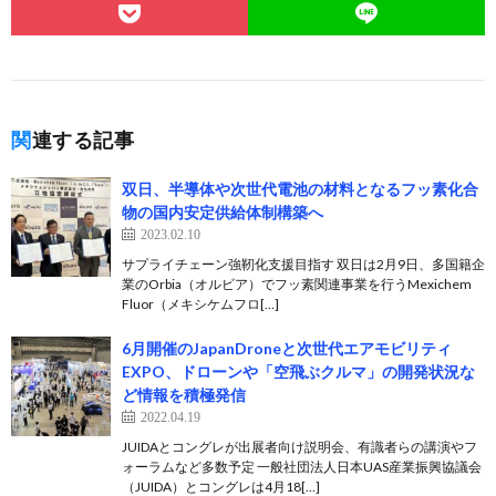
関連する記事
双日、半導体や次世代電池の材料となるフッ素化合
物の国内安定供給体制構築へ
2023.02.10
サプライチェーン強靭化支援目指す 双日は2月9日、多国籍企
業のOrbia（オルビア）でフッ素関連事業を行うMexichem
Fluor（メキシケムフロ[…]
6月開催のJapanDroneと次世代エアモビリティ
EXPO、ドローンや「空飛ぶクルマ」の開発状況な
ど情報を積極発信
2022.04.19
JUIDAとコングレが出展者向け説明会、有識者らの講演やフ
ォーラムなど多数予定 一般社団法人日本UAS産業振興協議会
（JUIDA）とコングレは4月18[…]