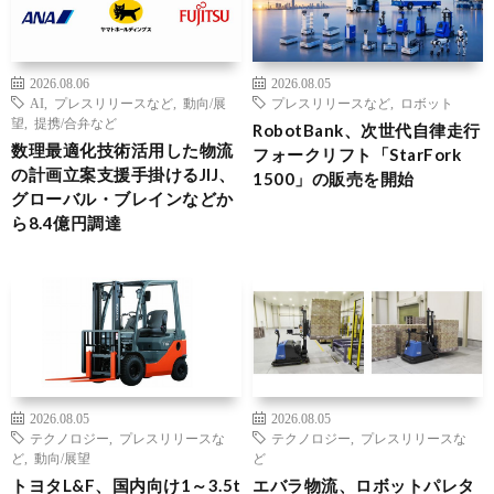
2026.08.06
2026.08.05
AI
,
プレスリリースなど
,
動向/展
プレスリリースなど
,
ロボット
望
,
提携/合弁など
RobotBank、次世代自律走行
数理最適化技術活用した物流
フォークリフト「StarFork
の計画立案支援手掛けるJIJ、
1500」の販売を開始
グローバル・ブレインなどか
ら8.4億円調達
2026.08.05
2026.08.05
テクノロジー
,
プレスリリースな
テクノロジー
,
プレスリリースな
ど
,
動向/展望
ど
トヨタL&F、国内向け1～3.5t
エバラ物流、ロボットパレタ