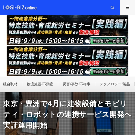
独自取材
物流施設/不動産
災害/事故/不祥事
テクノロジー/製品
東京・豊洲で4月に建物設備とモビリ
ティ・ロボットの連携サービス開発へ
実証運用開始