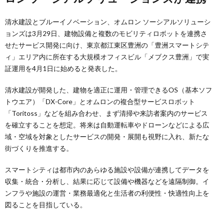
清水建設とブルーイノベーション、オムロン ソーシアルソリューシ
ョンズは3月29日、建物設備と複数のモビリティロボットを連携さ
せたサービス開発に向け、東京都江東区豊洲の「豊洲スマートシテ
ィ」エリア内に所在する大規模オフィスビル「メブクス豊洲」で実
証運用を4月1日に始めると発表した。
清水建設が開発した、建物を適正に運用・管理できるOS（基本ソフ
トウエア）「DX-Core」とオムロンの複合型サービスロボット
「Toritoss」などを組み合わせ、まず清掃や来訪者案内のサービス
を確立することを想定。将来は自動運転車やドローンなどによる広
域・空域を対象としたサービスの開発・展開も視野に入れ、新たな
街づくりを推進する。
スマートシティは都市内のあらゆる施設や設備が連携してデータを
収集・統合・分析し、結果に応じて設備や機器などを遠隔制御。イ
ンフラや施設の運営・業務最適化と生活者の利便性・快適性向上を
図ることを目指している。