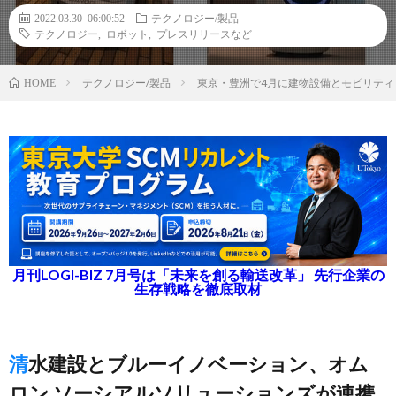
2022.03.30 06:00:52
テクノロジー/製品
テクノロジー
,
ロボット
,
プレスリリースなど
テクノロジー/製品
東京・豊洲で4月に建物設備とモビリテ
HOME
月刊LOGI-BIZ 7月号は「未来を創る輸送改革」 先行企業の
生存戦略を徹底取材
清水建設とブルーイノベーション、オム
ロン ソーシアルソリューションズが連携