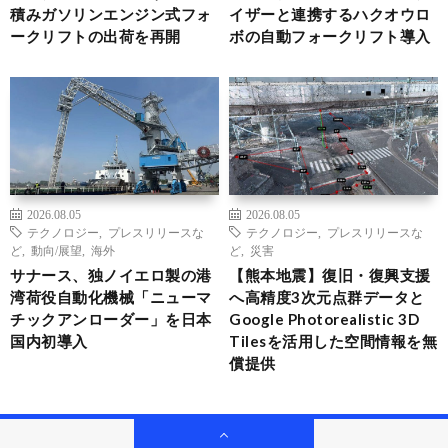
積みガソリンエンジン式フォ
イザーと連携するハクオウロ
ークリフトの出荷を再開
ボの自動フォークリフト導入
2026.08.05
2026.08.05
テクノロジー
,
プレスリリースな
テクノロジー
,
プレスリリースな
ど
,
動向/展望
,
海外
ど
,
災害
サナース、独ノイエロ製の港
【熊本地震】復旧・復興支援
湾荷役自動化機械「ニューマ
へ高精度3次元点群データと
チックアンローダー」を日本
Google Photorealistic 3D
国内初導入
Tilesを活用した空間情報を無
償提供