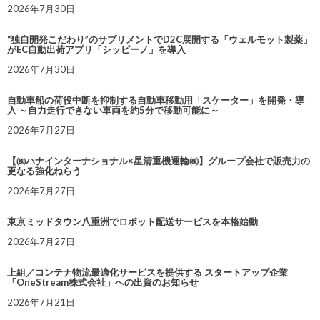
2026年7月30日
“独自開発こだわり”のサプリメントでD2C展開する「ウェルモット製薬」
がEC自動出荷アプリ「シッピーノ」を導入
2026年7月30日
自動車船の荷役中断を抑制する自動車移動用「スケーター」を開発・導
入 ～自力走行できない車両を約5分で移動可能に～
2026年7月27日
【㈱ハナインターナショナル×星清重機運輸㈱】グループ会社で販売力の
更なる強化ねらう
2026年7月27日
東京ミッドタウン八重洲でロボット配送サービスを本格始動
2026年7月27日
上組／コンテナ物流最適化サービスを提供する スタートアップ企業
「OneStream株式会社」への出資のお知らせ
2026年7月21日