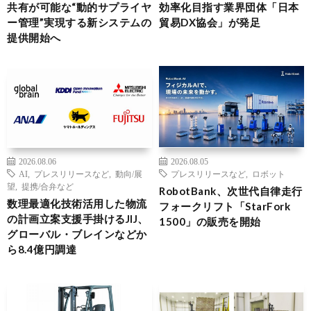
共有が可能な“動的サプライヤ
効率化目指す業界団体「日本
ー管理”実現する新システムの
貿易DX協会」が発足
提供開始へ
2026.08.06
2026.08.05
AI
,
プレスリリースなど
,
動向/展
プレスリリースなど
,
ロボット
望
,
提携/合弁など
RobotBank、次世代自律走行
数理最適化技術活用した物流
フォークリフト「StarFork
の計画立案支援手掛けるJIJ、
1500」の販売を開始
グローバル・ブレインなどか
ら8.4億円調達