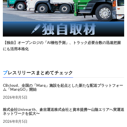
【独自】オープンロジの「AI梱包予測」、トラック必要台数の迅速把握
にも活用本格化
プレスリリースまとめてチェック
CBcloud、全国の「Marq」施設を起点とした新たな配送プラットフォー
ム「MarqGO」開始
2026年8月5日
株式会社Univearth、倉吉運送株式会社と資本提携〜山陰エリアへ実運送
ネットワークを拡大〜
2026年8月5日