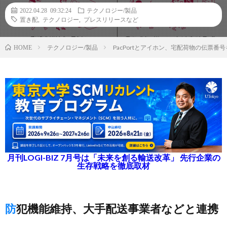
2022.04.28 09:32:24
テクノロジー/製品
置き配
,
テクノロジー
,
プレスリリースなど
テクノロジー/製品
PacPortとアイホン、宅配荷物の伝票
HOME
月刊LOGI-BIZ 7月号は「未来を創る輸送改革」 先行企業の
生存戦略を徹底取材
防犯機能維持、大手配送事業者などと連携