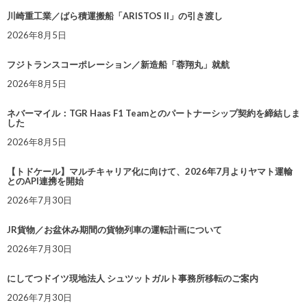
川崎重工業／ばら積運搬船「ARISTOS II」の引き渡し
2026年8月5日
フジトランスコーポレーション／新造船「蓉翔丸」就航
2026年8月5日
ネバーマイル：TGR Haas F1 Teamとのパートナーシップ契約を締結しま
した
2026年8月5日
【トドケール】マルチキャリア化に向けて、2026年7月よりヤマト運輸
とのAPI連携を開始
2026年7月30日
JR貨物／お盆休み期間の貨物列車の運転計画について
2026年7月30日
にしてつドイツ現地法人 シュツットガルト事務所移転のご案内
2026年7月30日