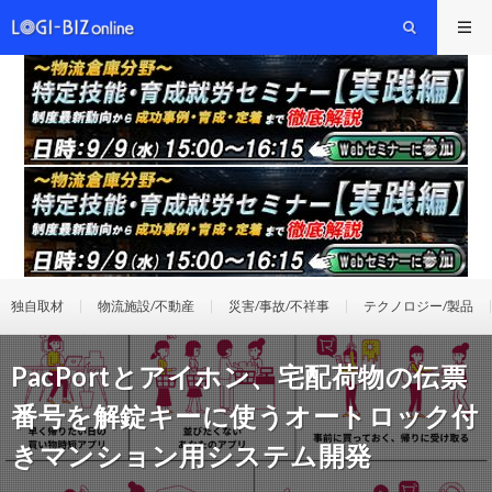
独自取材
物流施設/不動産
災害/事故/不祥事
テクノロジー/製品
PacPortとアイホン、宅配荷物の伝票
番号を解錠キーに使うオートロック付
きマンション用システム開発