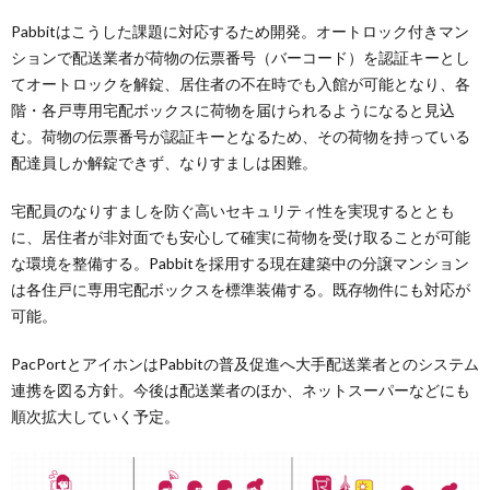
Pabbitはこうした課題に対応するため開発。オートロック付きマン
ションで配送業者が荷物の伝票番号（バーコード）を認証キーとし
てオートロックを解錠、居住者の不在時でも入館が可能となり、各
階・各戸専用宅配ボックスに荷物を届けられるようになると見込
む。荷物の伝票番号が認証キーとなるため、その荷物を持っている
配達員しか解錠できず、なりすましは困難。
宅配員のなりすましを防ぐ高いセキュリティ性を実現するととも
に、居住者が非対面でも安心して確実に荷物を受け取ることが可能
な環境を整備する。Pabbitを採用する現在建築中の分譲マンション
は各住戸に専用宅配ボックスを標準装備する。既存物件にも対応が
可能。
PacPortとアイホンはPabbitの普及促進へ大手配送業者とのシステム
連携を図る方針。今後は配送業者のほか、ネットスーパーなどにも
順次拡大していく予定。