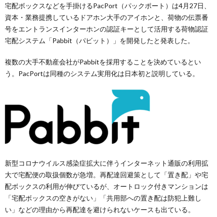
宅配ボックスなどを手掛けるPacPort（パックポート）は4月27日、
資本・業務提携しているドアホン大手のアイホンと、荷物の伝票番
号をエントランスインターホンの認証キーとして活用する荷物認証
宅配システム「Pabbit（パビット）」を開発したと発表した。
複数の大手不動産会社がPabbitを採用することを決めているとい
う。PacPortは同種のシステム実用化は日本初と説明している。
新型コロナウイルス感染症拡大に伴うインターネット通販の利用拡
大で宅配便の取扱個数が急増。再配達回避策として「置き配」や宅
配ボックスの利用が伸びているが、オートロック付きマンションは
「宅配ボックスの空きがない」「共用部への置き配は防犯上難し
い」などの理由から再配達を避けられないケースも出ている。