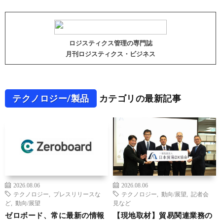
ロジスティクス管理の専門誌
月刊ロジスティクス・ビジネス
テクノロジー/製品
カテゴリの最新記事
2026.08.06
2026.08.06
テクノロジー
,
プレスリリースな
テクノロジー
,
動向/展望
,
記者会
ど
,
動向/展望
見など
ゼロボード、常に最新の情報
【現地取材】貿易関連業務の