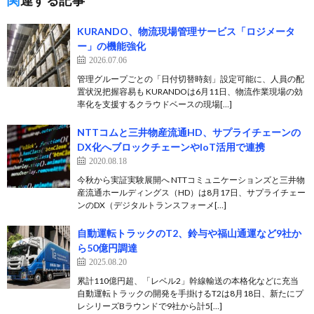
KURANDO、物流現場管理サービス「ロジメータ
ー」の機能強化
2026.07.06
管理グループごとの「日付切替時刻」設定可能に、人員の配
置状況把握容易も KURANDOは6月11日、物流作業現場の効
率化を支援するクラウドベースの現場[…]
NTTコムと三井物産流通HD、サプライチェーンの
DX化へブロックチェーンやIoT活用で連携
2020.08.18
今秋から実証実験展開へ NTTコミュニケーションズと三井物
産流通ホールディングス（HD）は8月17日、サプライチェー
ンのDX（デジタルトランスフォーメ[…]
自動運転トラックのT2、鈴与や福山通運など9社か
ら50億円調達
2025.08.20
累計110億円超、「レベル2」幹線輸送の本格化などに充当
自動運転トラックの開発を手掛けるT2は8月18日、新たにプ
レシリーズBラウンドで9社から計5[…]