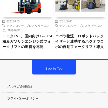
2026.08.05
2026.08.05
テクノロジー
,
プレスリリースな
テクノロジー
,
プレスリリースな
ど
,
動向/展望
ど
トヨタL&F、国内向け1～3.5t
エバラ物流、ロボットパレタ
積みガソリンエンジン式フォ
イザーと連携するハクオウロ
ークリフトの出荷を再開
ボの自動フォークリフト導入
Back to Top
メルマガ会員登録
プライバシーポリシー