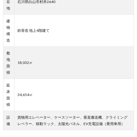
在
石川県白山市村井2640
地
建
物
鉄骨造 地上4階建て
構
造
敷
地
18,032㎡
面
積
延
床
34,654㎡
面
積
設
貨物用エレベーター、ケースソーター、垂直搬送機、クライミング
備
レベラー、移動ラック、太陽光パネル、EV充電設備（乗用車用）