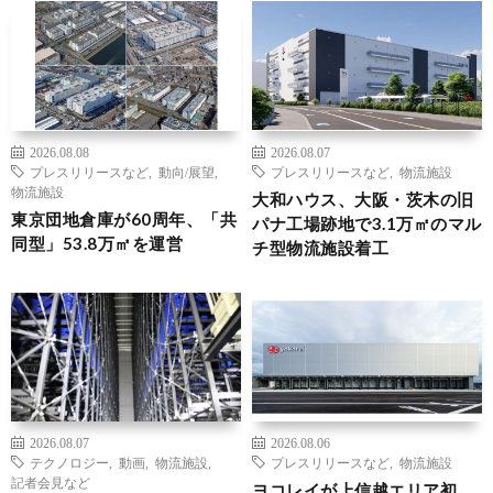
2026.08.08
2026.08.07
プレスリリースなど
,
動向/展望
,
プレスリリースなど
,
物流施設
物流施設
大和ハウス、大阪・茨木の旧
東京団地倉庫が60周年、「共
パナ工場跡地で3.1万㎡のマル
同型」53.8万㎡を運営
チ型物流施設着工
2026.08.07
2026.08.06
テクノロジー
,
動画
,
物流施設
,
プレスリリースなど
,
物流施設
記者会見など
ヨコレイが上信越エリア初、