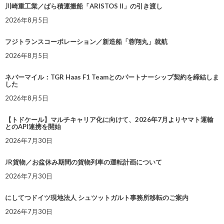
川崎重工業／ばら積運搬船「ARISTOS II」の引き渡し
2026年8月5日
フジトランスコーポレーション／新造船「蓉翔丸」就航
2026年8月5日
ネバーマイル：TGR Haas F1 Teamとのパートナーシップ契約を締結しま
した
2026年8月5日
【トドケール】マルチキャリア化に向けて、2026年7月よりヤマト運輸
とのAPI連携を開始
2026年7月30日
JR貨物／お盆休み期間の貨物列車の運転計画について
2026年7月30日
にしてつドイツ現地法人 シュツットガルト事務所移転のご案内
2026年7月30日