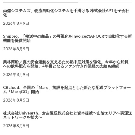
両備システムズ、物流自動化システムを手掛ける 株式会社APTを子会社
化
2026年8月9日
Shippio、「輸送中の商品」の可視化をInvoiceのAI-OCRで自動化する新
機能を提供開始
2026年8月9日
栗林商船／夏の安全運航を支えるため熱中症対策を強化。今年から船員
への飲料配布を開始、4年目となるファン付き作業服の支給も継続
2026年8月9日
CBcloud、全国の「Marq」施設を起点とした新たな配送プラットフォー
ム「MarqGO」開始
2026年8月5日
株式会社Univearth、倉吉運送株式会社と資本提携〜山陰エリアへ実運送
ネットワークを拡大〜
2026年8月5日