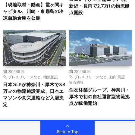
【現地取材・動画】霞ヶ関キ
新潟・長岡で2.7万tの物流拠
ャピタル、川崎・東扇島の冷
点開設
凍自動倉庫を公開
2026.08.06
2026.08.06
プレスリリースなど
,
物流施設
プレスリリースなど
,
動向/展望
,
物流施設
日本GLPが神奈川・厚木で8.4
住友林業グループ、神奈川・
万㎡の物流施設完成、日本エ
厚木で初の自社運営型物流拠
マソンや真栄運輸など入居決
点が稼働開始
定
Back to Top