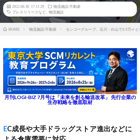
2022.06.30 17:11:29
物流施設/不動産
プレスリリースなど
,
物流施設
物流施設/不動産
センコーグループ、石川・白山で3.5万㎡
HOME
月刊LOGI-BIZ 7月号は「未来を創る輸送改革」 先行企業の
生存戦略を徹底取材
EC成長や大手ドラッグストア進出などに
よる倉庫需要に対応