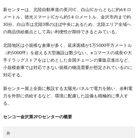
新センターは、北陸自動車道の美川IC、白山ICからともに約6キロ
メートル、徳光スマートICから約5キロメートル、金沢市内まで約
30分。白山市は北陸3県のほぼ中央にあるため、北陸エリア全域へ
の商品供給拠点として高い利便性が期待できるとみている。
北陸地区は小規模な倉庫が多く、延床面積が1万5000平方メートル
（約5000坪）を超える大型施設は数少ない。eコマースの成長や大
手ドラッグストアをはじめとした全国チェーンの量販店進出など、
小規模倉庫では対応できない規模の物流需要が想定されているのに
対応する。
新センター屋上全面に敷設する太陽光パネルで電力を賄い、余剰電
力を外部に供給するなど、環境に配慮した設備も積極的に導入す
る。
センコー金沢第2PDセンターの概要
所