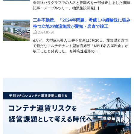
※最終パラグラフ中の人名と役職名を一部修正しました 関連
記事：メープルツリー、物流施設開発[…]
三井不動産、「2024年問題」考慮し中継輸送に強み
持つ立地の物流施設が愛知・岩倉で竣工
2024.05.20
6万㎡、大型庇も導入 三井不動産は5月20日、愛知県岩倉市
で新たなマルチテナント型物流施設「MFLP名古屋岩倉」が
竣工したと発表した。 名神高速道路の[…]