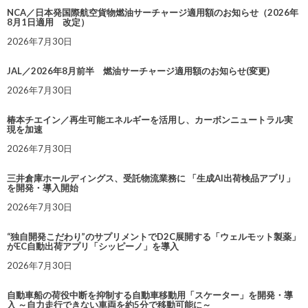
NCA／日本発国際航空貨物燃油サーチャージ適用額のお知らせ（2026年
8月1日適用 改定）
2026年7月30日
JAL／2026年8月前半 燃油サーチャージ適用額のお知らせ(変更)
2026年7月30日
椿本チエイン／再生可能エネルギーを活用し、カーボンニュートラル実
現を加速
2026年7月30日
三井倉庫ホールディングス、受託物流業務に 「生成AI出荷検品アプリ」
を開発・導入開始
2026年7月30日
“独自開発こだわり”のサプリメントでD2C展開する「ウェルモット製薬」
がEC自動出荷アプリ「シッピーノ」を導入
2026年7月30日
自動車船の荷役中断を抑制する自動車移動用「スケーター」を開発・導
入 ～自力走行できない車両を約5分で移動可能に～