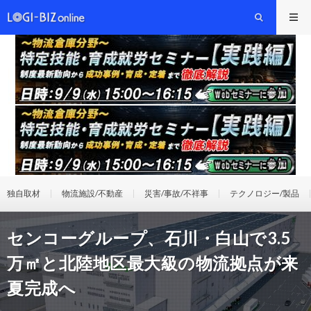
独自取材
物流施設/不動産
災害/事故/不祥事
テクノロジー/製品
センコーグループ、石川・白山で3.5
万㎡と北陸地区最大級の物流拠点が来
夏完成へ