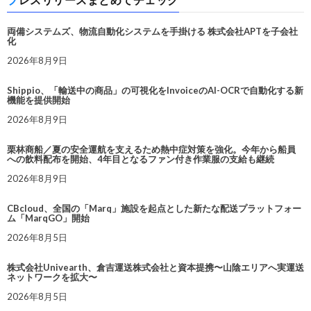
両備システムズ、物流自動化システムを手掛ける 株式会社APTを子会社
化
2026年8月9日
Shippio、「輸送中の商品」の可視化をInvoiceのAI-OCRで自動化する新
機能を提供開始
2026年8月9日
栗林商船／夏の安全運航を支えるため熱中症対策を強化。今年から船員
への飲料配布を開始、4年目となるファン付き作業服の支給も継続
2026年8月9日
CBcloud、全国の「Marq」施設を起点とした新たな配送プラットフォー
ム「MarqGO」開始
2026年8月5日
株式会社Univearth、倉吉運送株式会社と資本提携〜山陰エリアへ実運送
ネットワークを拡大〜
2026年8月5日