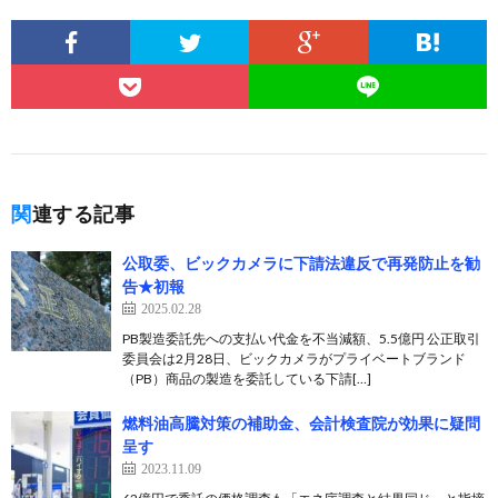
関連する記事
公取委、ビックカメラに下請法違反で再発防止を勧
告★初報
2025.02.28
PB製造委託先への支払い代金を不当減額、5.5億円 公正取引
委員会は2月28日、ビックカメラがプライベートブランド
（PB）商品の製造を委託している下請[…]
燃料油高騰対策の補助金、会計検査院が効果に疑問
呈す
2023.11.09