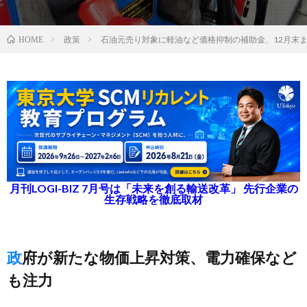
政策
石油元売り対象に軽油など価格抑制の補助金、12月末
HOME
月刊LOGI-BIZ 7月号は「未来を創る輸送改革」 先行企業の
生存戦略を徹底取材
政府が新たな物価上昇対策、電力確保など
も注力