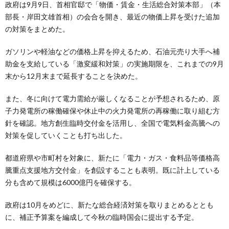
政府は9月9日、首相官邸で「物価・賃金・生活総合対策本部」（本
部長・岸田文雄首相）の会合を開き、最近の物価上昇を受けた追加
の対策をまとめた。
ガソリンや軽油などの価格上昇を抑えるため、石油元売り大手へ補
助金を支給している「激変緩和対策」の実施期限を、これまでの9月
末から12月末まで延長することを決めた。
また、冬に向けて電力需給が厳しくなることが予想されるため、原
子力発電所の稼働確保や休止中の火力発電所の再稼働に取り組む方
針を確認。地方創生臨時交付金を活用し、全国で電気料金高騰への
対策を促していくことも打ち出した。
都道府県や市町村を対象に、新たに「電力・ガス・食料品等価格高
騰重点支援地方交付金」を創設することも表明。既に計上している
分も含めて規模は6000億円を確保する。
政府は10月をめどに、新たな総合経済対策を取りまとめるととも
に、補正予算案を編成して今秋の臨時国会に提出する予定。