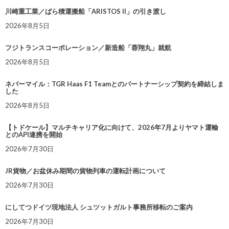
川崎重工業／ばら積運搬船「ARISTOS II」の引き渡し
2026年8月5日
フジトランスコーポレーション／新造船「蓉翔丸」就航
2026年8月5日
ネバーマイル：TGR Haas F1 Teamとのパートナーシップ契約を締結しま
した
2026年8月5日
【トドケール】マルチキャリア化に向けて、2026年7月よりヤマト運輸
とのAPI連携を開始
2026年7月30日
JR貨物／お盆休み期間の貨物列車の運転計画について
2026年7月30日
にしてつドイツ現地法人 シュツットガルト事務所移転のご案内
2026年7月30日