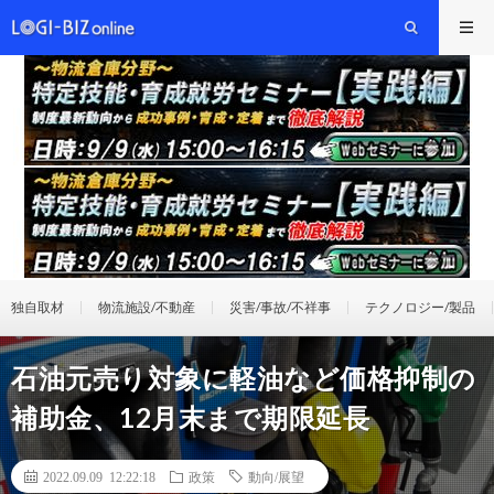
独自取材
物流施設/不動産
災害/事故/不祥事
テクノロジー/製品
石油元売り対象に軽油など価格抑制の
補助金、12月末まで期限延長
2022.09.09 12:22:18
政策
動向/展望