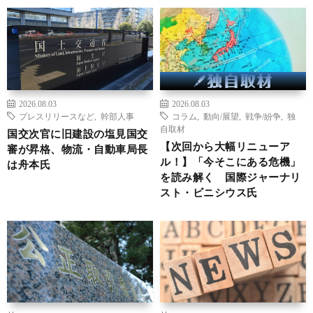
2026.08.03
2026.08.03
プレスリリースなど
,
幹部人事
コラム
,
動向/展望
,
戦争/紛争
,
独
自取材
国交次官に旧建設の塩見国交
【次回から大幅リニューア
審が昇格、物流・自動車局長
ル！】「今そこにある危機」
は舟本氏
を読み解く 国際ジャーナリ
スト・ビニシウス氏