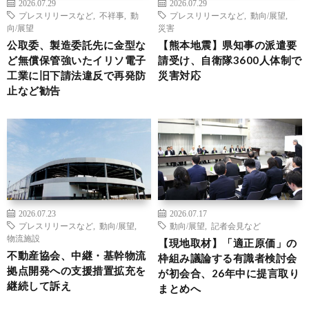
2026.07.29
2026.07.29
プレスリリースなど
,
不祥事
,
動
プレスリリースなど
,
動向/展望
,
向/展望
災害
公取委、製造委託先に金型な
【熊本地震】県知事の派遣要
ど無償保管強いたイリソ電子
請受け、自衛隊3600人体制で
工業に旧下請法違反で再発防
災害対応
止など勧告
2026.07.23
2026.07.17
プレスリリースなど
,
動向/展望
,
動向/展望
,
記者会見など
物流施設
【現地取材】「適正原価」の
不動産協会、中継・基幹物流
枠組み議論する有識者検討会
拠点開発への支援措置拡充を
が初会合、26年中に提言取り
継続して訴え
まとめへ