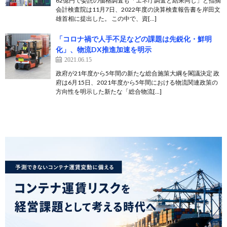
62億円で委託の価格調査も「エネ庁調査と結果同じ」と指摘
会計検査院は11月7日、2022年度の決算検査報告書を岸田文
雄首相に提出した。 この中で、資[…]
「コロナ禍で人手不足などの課題は先鋭化・鮮明
化」、物流DX推進加速を明示
2021.06.15
政府が21年度から5年間の新たな総合施策大綱を閣議決定 政
府は6月15日、2021年度から5年間における物流関連政策の
方向性を明示した新たな「総合物流[…]